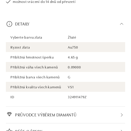
možnost vrácení do 14 dnů od převzetí
DETAILY
Vyberte barvu zlata
Žluté
Ryzost zlata
Au750
Přibližná hmotnost šperku
4.65 g
Přibližná váha všech kamenů
0.09000
Přibližná barva všech kamenů
G
Přibližná kvalita všech kamenů
VS1
ID
324911479Z
PRŮVODCE VÝBĚREM DIAMANTŮ