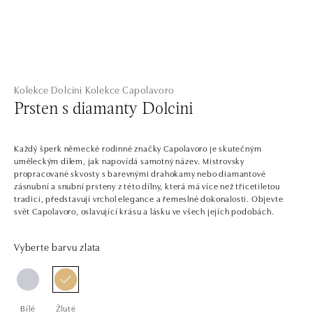
Kolekce Dolcini
Kolekce Capolavoro
Prsten s diamanty Dolcini
Každý šperk německé rodinné značky Capolavoro je skutečným
uměleckým dílem, jak napovídá samotný název. Mistrovsky
propracované skvosty s barevnými drahokamy nebo diamantové
zásnubní a snubní prsteny z této dílny, která má více než třicetiletou
tradici, představují vrchol elegance a řemeslné dokonalosti. Objevte
svět Capolavoro, oslavující krásu a lásku ve všech jejích podobách.
Vyberte barvu zlata
Bílé
Žluté