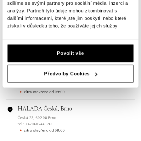
sdílíme se svými partnery pro sociální média, inzerci a
analýzy. Partneři tyto údaje mohou zkombinovat s
Všechny
Česko
Slovensko
dalšími informacemi, které jste jim poskytli nebo které
získali v důsledku toho, že používáte jejich služby.
HALADA Pařížská, Praha
Pařížská 7, 110 00 Praha 1
tel.: +420724986111
zítra otevřeno od 10:00
Povolit vše
HALADA Na Příkopě, Praha
Předvolby Cookies
Na Příkopě 16, 110 00 Praha 1
tel.: +420608028615
zítra otevřeno od 09:00
HALADA Česká, Brno
Česká 23, 602 00 Brno
tel.: +420602443261
zítra otevřeno od 09:00