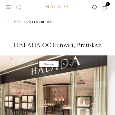
Přeskočit na hlavní obsah
0
ZPĚT NA VŠECHNY BUTIKY
HALADA OC Eurovea, Bratislava
Galerie
Mapa