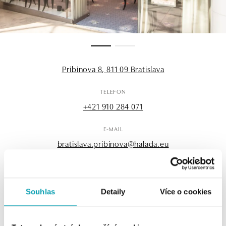
Pribinova 8, 811 09 Bratislava
TELEFON
+421 910 284 071
E-MAIL
bratislava.pribinova@halada.eu
Souhlas
Detaily
Více o cookies
OTEVÍRACÍ HODINY
Pondělí
10:00 - 21:00