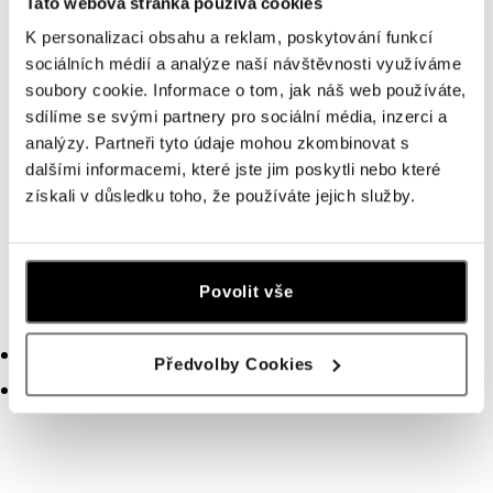
Úterý
10:00 - 21:00
Tato webová stránka používá cookies
Středa
10:00 - 21:00
K personalizaci obsahu a reklam, poskytování funkcí
sociálních médií a analýze naší návštěvnosti využíváme
Čtvrtek
10:00 - 21:00
soubory cookie. Informace o tom, jak náš web používáte,
Pátek
10:00 - 21:00
sdílíme se svými partnery pro sociální média, inzerci a
Sobota
10:00 - 21:00
analýzy. Partneři tyto údaje mohou zkombinovat s
Neděle
10:00 - 21:00
dalšími informacemi, které jste jim poskytli nebo které
získali v důsledku toho, že používáte jejich služby.
Povolit vše
SHOP SERVICES
diamanty
Předvolby Cookies
brilianty