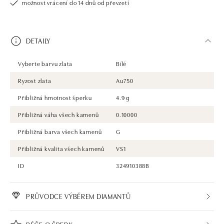
možnost vrácení do 14 dnů od převzetí
DETAILY
Vyberte barvu zlata
Bílé
Ryzost zlata
Au750
Přibližná hmotnost šperku
4.9 g
Přibližná váha všech kamenů
0.10000
Přibližná barva všech kamenů
G
Přibližná kvalita všech kamenů
VS1
ID
324910388B
PRŮVODCE VÝBĚREM DIAMANTŮ