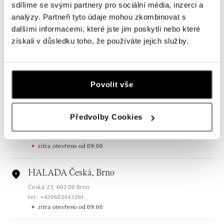
sdílíme se svými partnery pro sociální média, inzerci a
analýzy. Partneři tyto údaje mohou zkombinovat s
Všechny
Česko
Slovensko
dalšími informacemi, které jste jim poskytli nebo které
získali v důsledku toho, že používáte jejich služby.
HALADA Pařížská, Praha
Pařížská 7, 110 00 Praha 1
tel.: +420724986111
zítra otevřeno od 10:00
Povolit vše
HALADA Na Příkopě, Praha
Předvolby Cookies
Na Příkopě 16, 110 00 Praha 1
tel.: +420608028615
zítra otevřeno od 09:00
HALADA Česká, Brno
Česká 23, 602 00 Brno
tel.: +420602443261
zítra otevřeno od 09:00