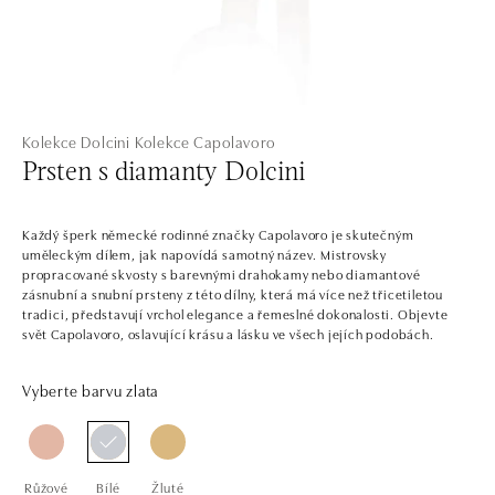
Kolekce Dolcini
Kolekce Capolavoro
Prsten s diamanty Dolcini
Každý šperk německé rodinné značky Capolavoro je skutečným
uměleckým dílem, jak napovídá samotný název. Mistrovsky
propracované skvosty s barevnými drahokamy nebo diamantové
zásnubní a snubní prsteny z této dílny, která má více než třicetiletou
tradici, představují vrchol elegance a řemeslné dokonalosti. Objevte
svět Capolavoro, oslavující krásu a lásku ve všech jejích podobách.
Vyberte barvu zlata
Růžové
Bílé
Žluté