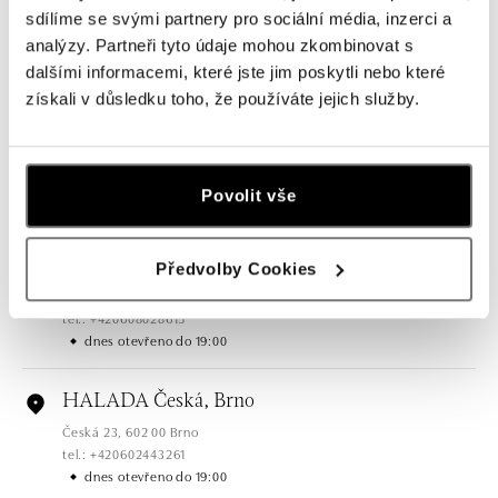
sdílíme se svými partnery pro sociální média, inzerci a
analýzy. Partneři tyto údaje mohou zkombinovat s
Všechny
Česko
Slovensko
dalšími informacemi, které jste jim poskytli nebo které
získali v důsledku toho, že používáte jejich služby.
HALADA Pařížská, Praha
Pařížská 7, 110 00 Praha 1
tel.: +420724986111
Povolit vše
dnes otevřeno do 19:00
HALADA Na Příkopě, Praha
Předvolby Cookies
Na Příkopě 16, 110 00 Praha 1
tel.: +420608028615
dnes otevřeno do 19:00
HALADA Česká, Brno
Česká 23, 602 00 Brno
tel.: +420602443261
dnes otevřeno do 19:00