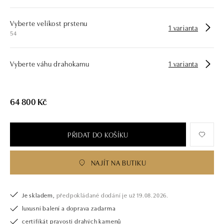
Vyberte velikost prstenu
1 varianta
54
Vyberte váhu drahokamu
1 varianta
64 800 Kč
PŘIDAT DO KOŠÍKU
NAJÍT NA BUTIKU
Je skladem,
předpokládané dodání je už 19.08.2026.
luxusní balení a doprava zadarma
certifikát pravosti drahých kamenů