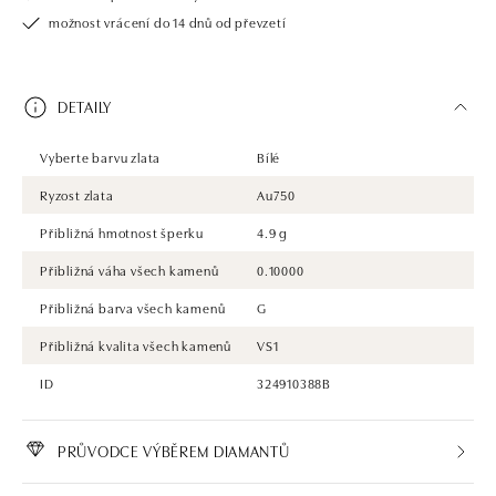
možnost vrácení do 14 dnů od převzetí
DETAILY
Vyberte barvu zlata
Bílé
Ryzost zlata
Au750
Přibližná hmotnost šperku
4.9 g
Přibližná váha všech kamenů
0.10000
Přibližná barva všech kamenů
G
Přibližná kvalita všech kamenů
VS1
ID
324910388B
PRŮVODCE VÝBĚREM DIAMANTŮ