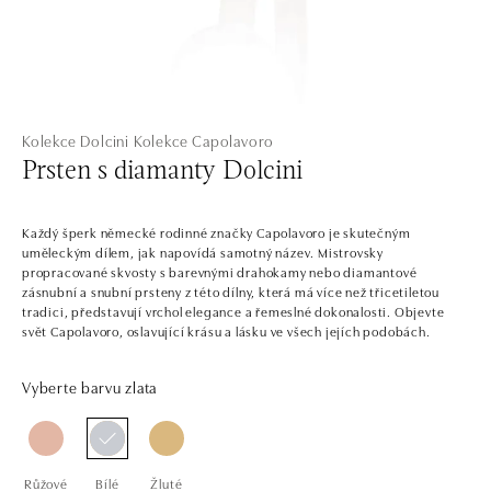
Kolekce Dolcini
Kolekce Capolavoro
Prsten s diamanty Dolcini
Každý šperk německé rodinné značky Capolavoro je skutečným
uměleckým dílem, jak napovídá samotný název. Mistrovsky
propracované skvosty s barevnými drahokamy nebo diamantové
zásnubní a snubní prsteny z této dílny, která má více než třicetiletou
tradici, představují vrchol elegance a řemeslné dokonalosti. Objevte
svět Capolavoro, oslavující krásu a lásku ve všech jejích podobách.
Vyberte barvu zlata
Růžové
Bílé
Žluté