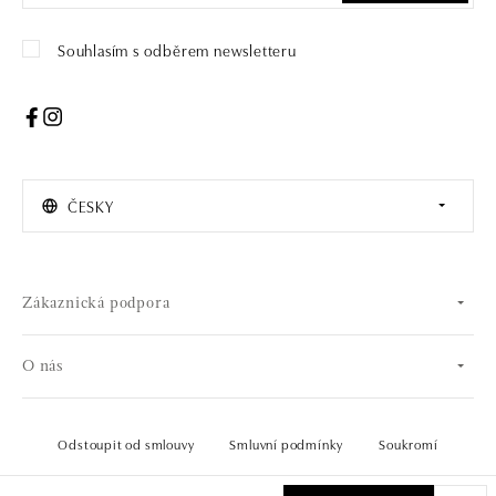
Souhlasím s odběrem newsletteru
ČESKY
Zákaznická podpora
O nás
Odstoupit od smlouvy
Smluvní podmínky
Soukromí
© 2026 OLA online s.r.o.. Všechna práva vyhrazena.