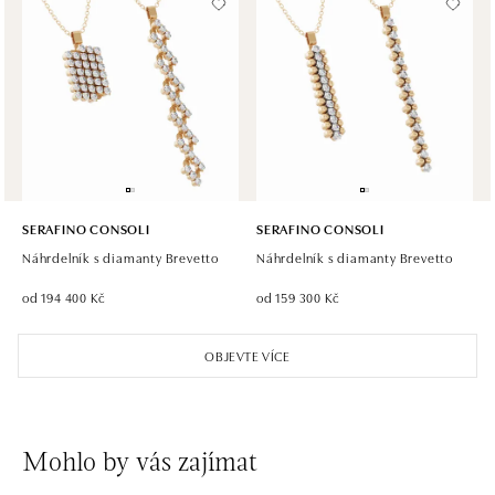
Halada OC Aupark, Bratislava
Einsteinova 18, 851 01 Bratislava
tel.: +421 917 090 891
zítra otevřeno od 10:00
SERAFINO CONSOLI
SERAFINO CONSOLI
Náhrdelník s diamanty Brevetto
Náhrdelník s diamanty Brevetto
od 194 400 Kč
od 159 300 Kč
OBJEVTE VÍCE
Mohlo by vás zajímat