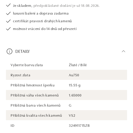
Je skladem,
předpokládané dodání je už 18.08.2026.
luxusní balení a doprava zadarma
certifikát pravosti drahých kamenů
možnost vrácení do 14 dnů od převzetí
DETAILY
Vyberte barvu zlata
Žluté / Bílé
Ryzost zlata
Au750
Přibližná hmotnost šperku
15.55 g
Přibližná váha všech kamenů
1.65000
Přibližná barva všech kamenů
G
Přibližná kvalita všech kamenů
VS2
ID
324911715ZB