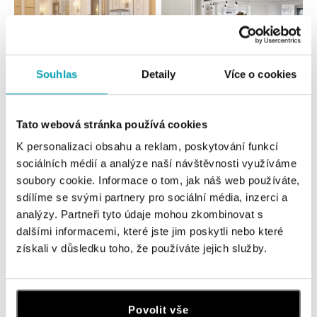
Souhlas
Detaily
Více o cookies
Všechny
Česko
Slovensko
Tato webová stránka používá cookies
HALADA Pařížská, Praha
K personalizaci obsahu a reklam, poskytování funkcí
Pařížská 7, 110 00 Praha 1
sociálních médií a analýze naší návštěvnosti využíváme
tel.: +420724986111
soubory cookie. Informace o tom, jak náš web používáte,
zítra otevřeno od 10:00
sdílíme se svými partnery pro sociální média, inzerci a
analýzy. Partneři tyto údaje mohou zkombinovat s
HALADA Na Příkopě, Praha
dalšími informacemi, které jste jim poskytli nebo které
Na Příkopě 16, 110 00 Praha 1
získali v důsledku toho, že používáte jejich služby.
tel.: +420608028615
zítra otevřeno od 09:00
HALADA Česká, Brno
Povolit vše