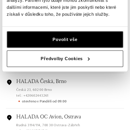
analýzy. Partneři tyto údaje mohou zkombinovat s
dalšími informacemi, které jste jim poskytli nebo které
HALADA Pařížská, Praha
získali v důsledku toho, že používáte jejich služby.
Pařížská 7, 110 00 Praha 1
tel.: +420724986111
dnes otevřeno do 18:00
Povolit vše
HALADA Na Příkopě, Praha
Na Příkopě 16, 110 00 Praha 1
Předvolby Cookies
tel.: +420608028615
dnes otevřeno do 18:00
HALADA Česká, Brno
Česká 23, 602 00 Brno
tel.: +420602443261
otevřeno v Pondělí od 09:00
HALADA OC Avion, Ostrava
Rudná 3114/114, 700 30 Ostrava-Zábřeh