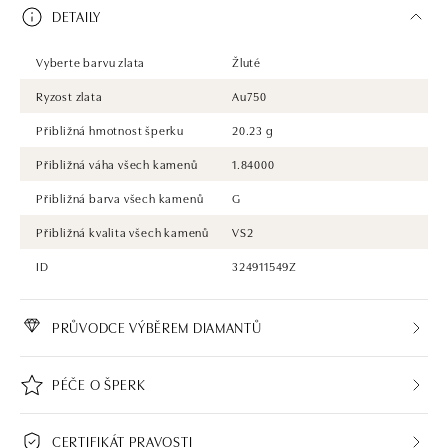
DETAILY
Vyberte barvu zlata
Žluté
Ryzost zlata
Au750
Přibližná hmotnost šperku
20.23 g
Přibližná váha všech kamenů
1.84000
Přibližná barva všech kamenů
G
Přibližná kvalita všech kamenů
VS2
ID
324911549Z
PRŮVODCE VÝBĚREM DIAMANTŮ
PÉČE O ŠPERK
CERTIFIKÁT PRAVOSTI