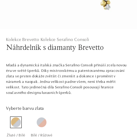
Kolekce Brevetto
Kolekce Serafino Consoli
Náhrdelník s diamanty Brevetto
Mladá a dynamická italská značka Serafino Consoli přináší zcela novou
éru ve světě šperků. Díky mistrovskému a patentovanému zpracování
zlata se prsten dokáže zvětšit či zmenšit a dokonce i proměnit v
náramek a naopak. Jedna velikost padne všem, není třeba měřit
velikost. Tato jedinečná díla Serafino Consoli posouvají hranice
současného designu luxusních šperků.
Vyberte barvu zlata
Žluté / Bílé
Bílé / Růžové