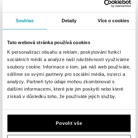
Souhlas
Detaily
Více o cookies
Všechny
Česko
Slovensko
Tato webová stránka používá cookies
HALADA Pařížská, Praha
Pařížská 7, 110 00 Praha 1
K personalizaci obsahu a reklam, poskytování funkcí
tel.: +420724986111
sociálních médií a analýze naší návštěvnosti využíváme
dnes otevřeno do 18:00
soubory cookie. Informace o tom, jak náš web používáte,
sdílíme se svými partnery pro sociální média, inzerci a
HALADA Na Příkopě, Praha
analýzy. Partneři tyto údaje mohou zkombinovat s
Na Příkopě 16, 110 00 Praha 1
dalšími informacemi, které jste jim poskytli nebo které
tel.: +420608028615
získali v důsledku toho, že používáte jejich služby.
dnes otevřeno do 18:00
HALADA Česká, Brno
Povolit vše
Česká 23, 602 00 Brno
tel.: +420602443261