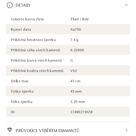
DETAILY
Vyberte barvu zlata
Žluté / Bílé
Ryzost zlata
Au750
Přibližná hmotnost šperku
7.4 g
Přibližná váha všech kamenů
0.23000
Přibližná barva všech kamenů
G
Přibližná kvalita všech kamenů
VS2
Délka max
45 cm
Výška šperku
45 mm
Šířka šperku
3.25 mm
ID
374902701ZB
PRŮVODCE VÝBĚREM DIAMANTŮ