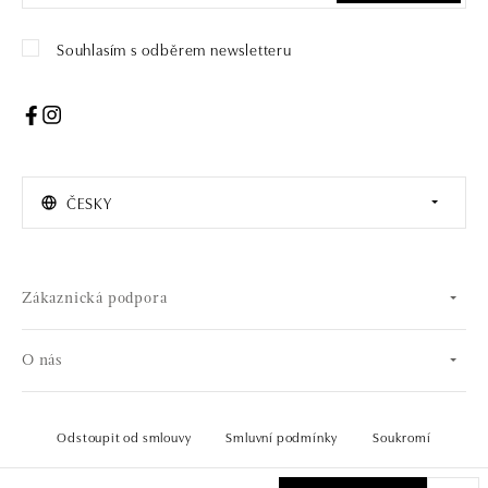
Souhlasím s odběrem newsletteru
ČESKY
Zákaznická podpora
O nás
Odstoupit od smlouvy
Smluvní podmínky
Soukromí
© 2026 OLA online s.r.o.. Všechna práva vyhrazena.