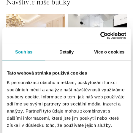
Navštivte naše butiky
Souhlas
Detaily
Více o cookies
Tato webová stránka používá cookies
Všechny
Česko
Slovensko
K personalizaci obsahu a reklam, poskytování funkcí
sociálních médií a analýze naší návštěvnosti využíváme
HALADA Pařížská, Praha
soubory cookie. Informace o tom, jak náš web používáte,
Pařížská 7, 110 00 Praha 1
sdílíme se svými partnery pro sociální média, inzerci a
tel.: +420724986111
analýzy. Partneři tyto údaje mohou zkombinovat s
dnes otevřeno do 19:00
dalšími informacemi, které jste jim poskytli nebo které
získali v důsledku toho, že používáte jejich služby.
HALADA Na Příkopě, Praha