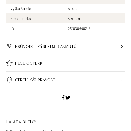
Výška šperku
6 mm
Šířka šperku
8.5 mm
ID
251030600Z.E
PRŮVODCE VÝBĚREM DIAMANTŮ
PÉČE O ŠPERK
CERTIFIKÁT PRAVOSTI
HALADA BUTIKY