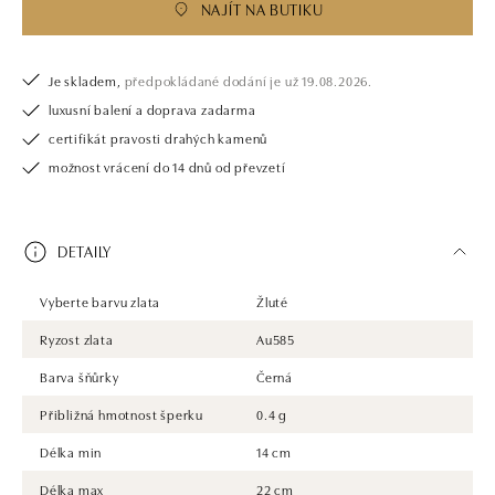
NAJÍT NA BUTIKU
Je skladem,
předpokládané dodání je už 19.08.2026.
luxusní balení a doprava zadarma
certifikát pravosti drahých kamenů
možnost vrácení do 14 dnů od převzetí
DETAILY
Vyberte barvu zlata
Žluté
Ryzost zlata
Au585
Barva šňůrky
Černá
Přibližná hmotnost šperku
0.4 g
Délka min
14 cm
Délka max
22 cm