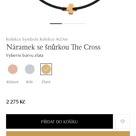
Kolekce Symbols
Kolekce ALOve
Náramek se šnůrkou The Cross
Vyberte barvu zlata
Růžové
Bílé
Žluté
2 275 Kč
PŘIDAT DO KOŠÍKU