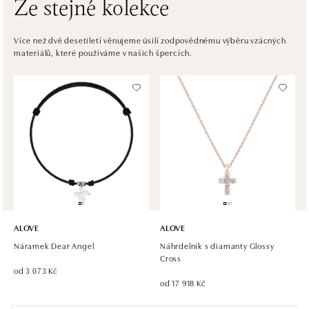
Ze stejné kolekce
HALADA OC Avion, Bratislava
Ivanská cesta 16, 821 04 Bratislava
Více než dvě desetiletí věnujeme úsilí zodpovědnému výběru vzácných
materiálů, které používáme v našich špercích.
tel.: +421 917 090 372
dnes otevřeno do 21:00
Halada OC Aupark, Bratislava
Einsteinova 18, 851 01 Bratislava
tel.: +421 917 090 891
dnes otevřeno do 21:00
ALOVE
ALOVE
Náramek Dear Angel
Náhrdelník s diamanty Glossy
Cross
od 3 073 Kč
od 17 918 Kč