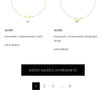
ALOVE
ALOVE
Náramek s diamantem Faith
Náramek s diamantem Midnight
Moon
od 8 484 Kč
od 6 686 Kč
NAČÍST DALŠÍCH 24 PRODUKTŮ
1
2
3
8
⋯