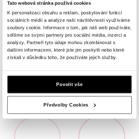
Tato webová stránka používá cookies
K personalizaci obsahu a reklam, poskytování funkcí
sociálních médií a analýze naší návštěvnosti využíváme
soubory cookie. Informace o tom, jak náš web používáte,
sdílíme se svými partnery pro sociální média, inzerci a
analýzy. Partneři tyto údaje mohou zkombinovat s
dalšími informacemi, které jste jim poskytli nebo které
získali v důsledku toho, že používáte jejich služby.
ALOVE
ALOVE
Diamantový náramek se šňůrkou
Náramek s diamantem Glory
Infinity
Religion
Povolit vše
od 4 703 Kč
od 5 234 Kč
Předvolby Cookies