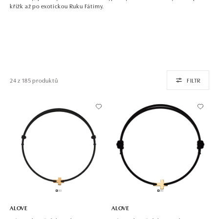
křížk až po exotickou Ruku Fátimy.
24 z 185 produktů
FILTR
ALOVE
ALOVE