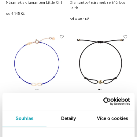
Náramek s diamantem Little Girl
Diamantový náramek se šňůrkou
Faith
od 4 145 Kč
od 4 487 Kč
ALOVE
ALOVE
Diamantový náramek se šňůrkou
Shamballa
Infinity
Souhlas
Detaily
Více o cookies
od 4 477 Kč
od 4 112 Kč