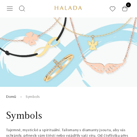
Přeskočit na hlavní obsah
0
Symbols
Domů
Symbols
Tajemné, mystické a spirituální. Talismany s diamanty jsou tu, aby vás
ochránily, přinesly vám štěstí nebo vyjádřily vaši víru. Od čtyřlístku přes