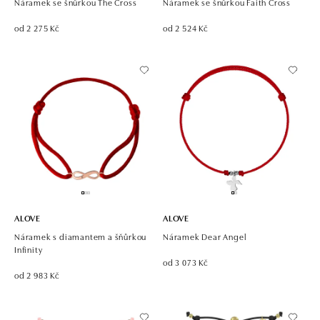
Náramek se šnůrkou The Cross
Náramek se šnůrkou Faith Cross
od 2 275 Kč
od 2 524 Kč
ALOVE
ALOVE
Náramek s diamantem a šňůrkou
Náramek Dear Angel
Infinity
od 3 073 Kč
od 2 983 Kč