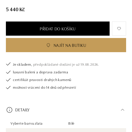
5 440 Kč
PŘIDAT DO KOŠÍKU
NAJÍT NA BUTIKU
Je skladem,
předpokládané dodání je už 19.08.2026.
luxusní balení a doprava zadarma
certifikát pravosti drahých kamenů
možnost vrácení do 14 dnů od převzetí
DETAILY
Vyberte barvu zlata
Bílé