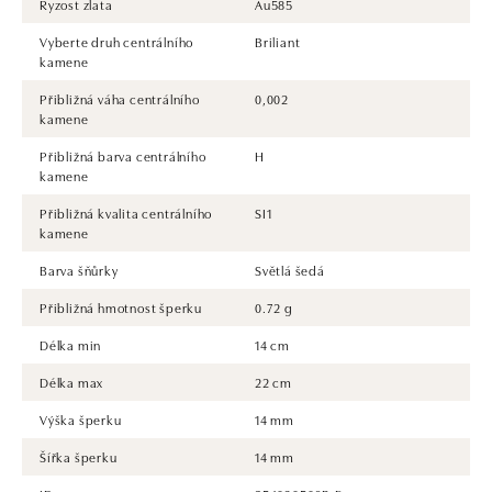
Ryzost zlata
Au585
Vyberte druh centrálního
Briliant
kamene
Přibližná váha centrálního
0,002
kamene
Přibližná barva centrálního
H
kamene
Přibližná kvalita centrálního
SI1
kamene
Barva šňůrky
Světlá šedá
Přibližná hmotnost šperku
0.72 g
Délka min
14 cm
Délka max
22 cm
Výška šperku
14 mm
Šířka šperku
14 mm