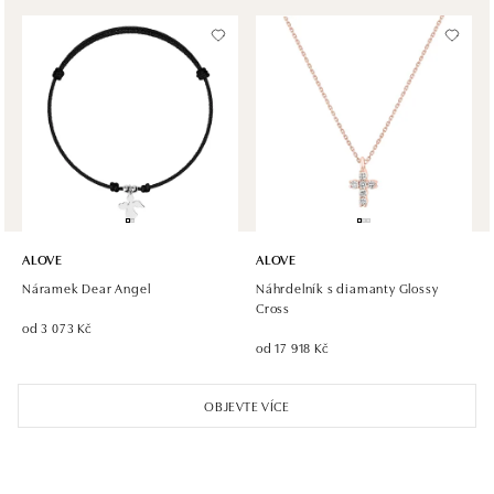
dnes otevřeno od 10:00
Halada OC Aupark, Bratislava
Einsteinova 18, 851 01 Bratislava
tel.: +421 917 090 891
dnes otevřeno od 10:00
ALOVE
ALOVE
Náramek Dear Angel
Náhrdelník s diamanty Glossy
Cross
od 3 073 Kč
od 17 918 Kč
OBJEVTE VÍCE