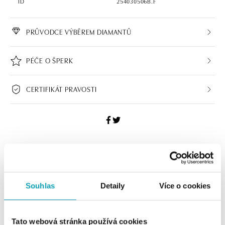
ID
254030506B.F
PRŮVODCE VÝBĚREM DIAMANTŮ
PÉČE O ŠPERK
CERTIFIKÁT PRAVOSTI
HALADA BUTIKY
Navštivte naše butiky
Souhlas
Detaily
Více o cookies
Tato webová stránka používá cookies