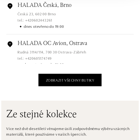
HALADA Česká, Brno
Česká 23, 602 00 Brno
tel.: +420602443261
dnes otevřeno do 19:00
HALADA OC Avion, Ostrava
Rudná 3114/114, 700 30 Ostrava-Zábřeh
tel.: +420605174749
dnes otevřeno do 21:00
ZOBRAZIT VŠECHNY BUTIKY
HALADA OC Eurovea, Bratislava
Pribinova 8, 811 09 Bratislava
tel.: +421 910 284 071
dnes otevřeno od 10:00
Ze stejné kolekce
HALADA OC Avion, Bratislava
Ivanská cesta 16, 821 04 Bratislava
Více než dvě desetiletí věnujeme úsilí zodpovědnému výběru vzácných
materiálů, které používáme v našich špercích.
tel.: +421 917 090 372