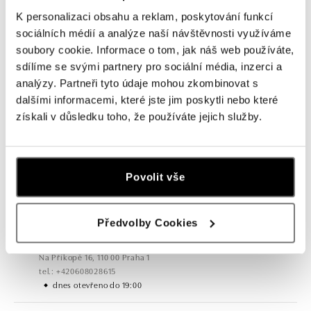
K personalizaci obsahu a reklam, poskytování funkcí
sociálních médií a analýze naší návštěvnosti využíváme
soubory cookie. Informace o tom, jak náš web používáte,
sdílíme se svými partnery pro sociální média, inzerci a
analýzy. Partneři tyto údaje mohou zkombinovat s
dalšími informacemi, které jste jim poskytli nebo které
získali v důsledku toho, že používáte jejich služby.
Všechny
Česko
Slovensko
HALADA Pařížská, Praha
Pařížská 7, 110 00 Praha 1
Povolit vše
tel.: +420724986111
dnes otevřeno od 10:00
Předvolby Cookies
HALADA Na Příkopě, Praha
Na Příkopě 16, 110 00 Praha 1
tel.: +420608028615
dnes otevřeno do 19:00