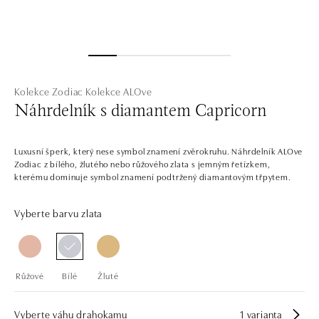
Kolekce Zodiac
Kolekce ALOve
Náhrdelník s diamantem Capricorn
Luxusní šperk, který nese symbol znamení zvěrokruhu. Náhrdelník ALOve
Zodiac z bílého, žlutého nebo růžového zlata s jemným řetízkem,
kterému dominuje symbol znamení podtržený diamantovým třpytem.
Vyberte barvu zlata
Růžové
Bílé
Žluté
Vyberte váhu drahokamu
1 varianta