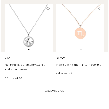
dnes otevřeno do 21:00
Halada OC Aupark, Bratislava
Einsteinova 18, 851 01 Bratislava
tel.: +421 917 090 891
dnes otevřeno do 21:00
ALO
ALOVE
Náhrdelník s diamanty Starlit
Náhrdelník s diamantem Scorpio
Zodiac Aquarius
od 11 405 Kč
od 95 723 Kč
OBJEVTE VÍCE