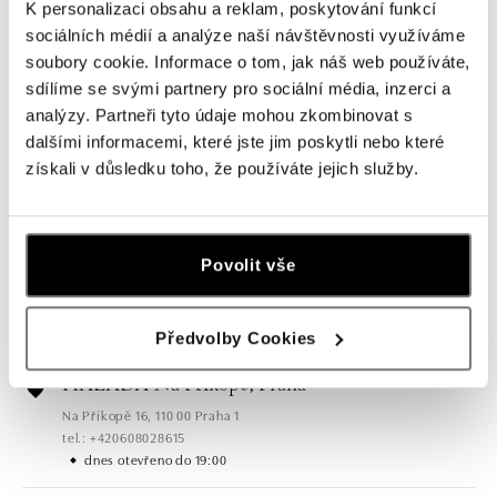
K personalizaci obsahu a reklam, poskytování funkcí
sociálních médií a analýze naší návštěvnosti využíváme
soubory cookie. Informace o tom, jak náš web používáte,
sdílíme se svými partnery pro sociální média, inzerci a
analýzy. Partneři tyto údaje mohou zkombinovat s
dalšími informacemi, které jste jim poskytli nebo které
získali v důsledku toho, že používáte jejich služby.
Všechny
Česko
Slovensko
HALADA Pařížská, Praha
Povolit vše
Pařížská 7, 110 00 Praha 1
tel.: +420724986111
dnes otevřeno do 19:00
Předvolby Cookies
HALADA Na Příkopě, Praha
Na Příkopě 16, 110 00 Praha 1
tel.: +420608028615
dnes otevřeno do 19:00