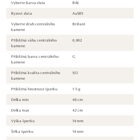
Vyberte barvu zlata
Bílé
Ryzost zlata
Au585
Vyberte druh centrálního
Briliant
kamene
Přibližná váha centrálního
0,002
kamene
Přibližná barva centrálního
G
kamene
Přibližná kvalita centrálního
SI3
kamene
Přibližná hmotnost šperku
1.5 g
Délka min
40 cm
Délka max
42 cm
Výška šperku
14 mm
Šířka šperku
14 mm