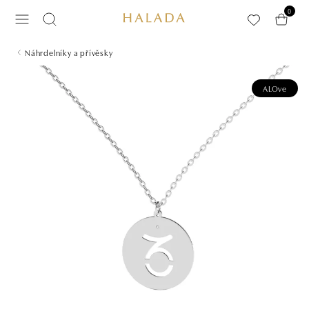
Přeskočit na hlavní obsah
0
Náhrdelníky a přívěsky
ALOve