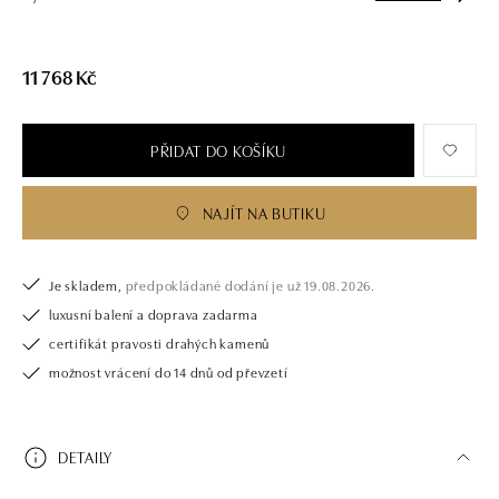
11 768 Kč
PŘIDAT DO KOŠÍKU
NAJÍT NA BUTIKU
Je skladem,
předpokládané dodání je už 19.08.2026.
luxusní balení a doprava zadarma
certifikát pravosti drahých kamenů
možnost vrácení do 14 dnů od převzetí
DETAILY