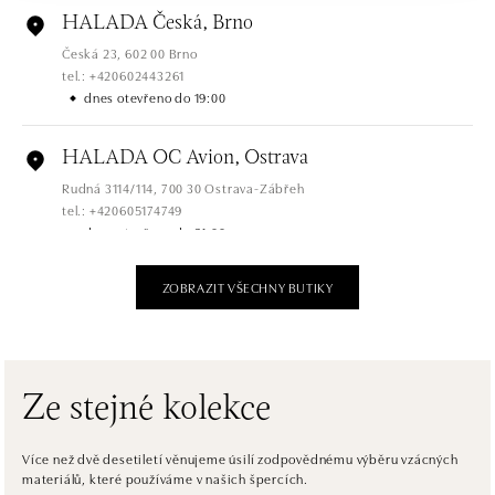
HALADA Česká, Brno
Česká 23, 602 00 Brno
tel.: +420602443261
dnes otevřeno do 19:00
HALADA OC Avion, Ostrava
Rudná 3114/114, 700 30 Ostrava-Zábřeh
tel.: +420605174749
dnes otevřeno do 21:00
ZOBRAZIT VŠECHNY BUTIKY
HALADA OC Eurovea, Bratislava
Pribinova 8, 811 09 Bratislava
tel.: +421 910 284 071
dnes otevřeno do 21:00
Ze stejné kolekce
HALADA OC Avion, Bratislava
Ivanská cesta 16, 821 04 Bratislava
Více než dvě desetiletí věnujeme úsilí zodpovědnému výběru vzácných
materiálů, které používáme v našich špercích.
tel.: +421 917 090 372