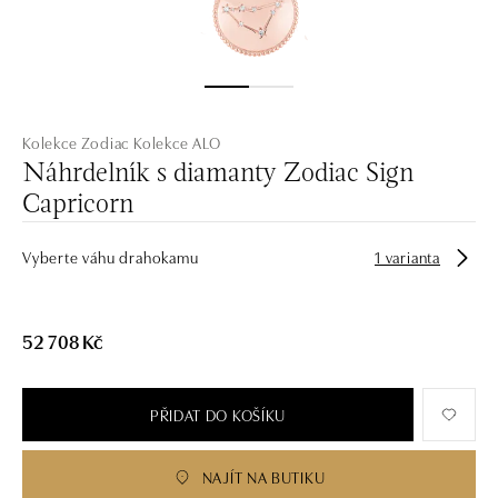
Kolekce Zodiac
Kolekce ALO
Náhrdelník s diamanty Zodiac Sign
Capricorn
Vyberte váhu drahokamu
1 varianta
52 708 Kč
PŘIDAT DO KOŠÍKU
NAJÍT NA BUTIKU