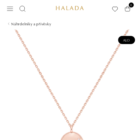
Přeskočit na hlavní obsah
0
Náhrdelníky a přívěsky
ALO