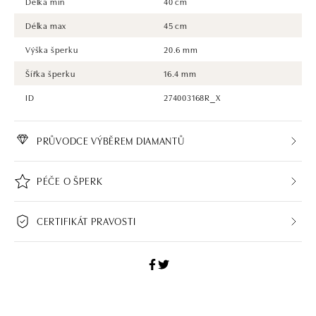
Délka min
40 cm
Délka max
45 cm
Výška šperku
20.6 mm
Šířka šperku
16.4 mm
ID
274003168R_X
PRŮVODCE VÝBĚREM DIAMANTŮ
PÉČE O ŠPERK
CERTIFIKÁT PRAVOSTI