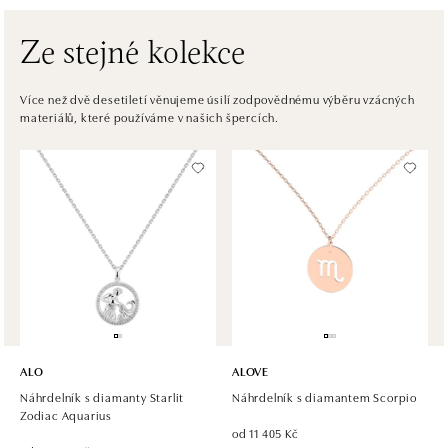
dnes otevřeno do 21:00
Ze stejné kolekce
HALADA OC Avion, Bratislava
Ivanská cesta 16, 821 04 Bratislava
Více než dvě desetiletí věnujeme úsilí zodpovědnému výběru vzácných
materiálů, které používáme v našich špercích.
tel.: +421 917 090 372
dnes otevřeno do 21:00
Halada OC Aupark, Bratislava
Einsteinova 18, 851 01 Bratislava
tel.: +421 917 090 891
dnes otevřeno do 21:00
ALO
ALOVE
Náhrdelník s diamanty Starlit
Náhrdelník s diamantem Scorpio
Zodiac Aquarius
od 11 405 Kč