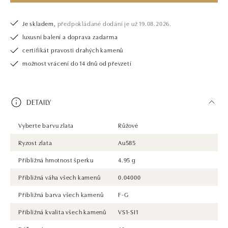
Je skladem,
předpokládané dodání je už 19.08.2026.
luxusní balení a doprava zadarma
certifikát pravosti drahých kamenů
možnost vrácení do 14 dnů od převzetí
DETAILY
Vyberte barvu zlata
Růžové
Ryzost zlata
Au585
Přibližná hmotnost šperku
4.95 g
Přibližná váha všech kamenů
0.04000
Přibližná barva všech kamenů
F-G
Přibližná kvalita všech kamenů
VS1-SI1