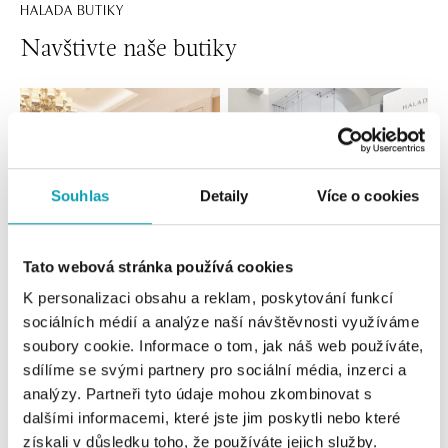
HALADA BUTIKY
Navštivte naše butiky
Souhlas
Detaily
Více o cookies
Tato webová stránka používá cookies
K personalizaci obsahu a reklam, poskytování funkcí
Všechny
Česko
Slovensko
sociálních médií a analýze naší návštěvnosti využíváme
soubory cookie. Informace o tom, jak náš web používáte,
HALADA Pařížská, Praha
sdílíme se svými partnery pro sociální média, inzerci a
Pařížská 7, 110 00 Praha 1
analýzy. Partneři tyto údaje mohou zkombinovat s
tel.: +420724986111
dalšími informacemi, které jste jim poskytli nebo které
dnes otevřeno do 19:00
získali v důsledku toho, že používáte jejich služby.