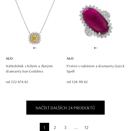
ALO
ALO
Náhrdelník s bílými a žlutými
Prsten s rubínem a diamanty Quick
diamanty Sun Goddess
Spell
od 322 676 Kč
od 326 110 Kč
NAČÍST DALŠÍCH 24 PRODUKTŮ
1
2
3
12
⋯