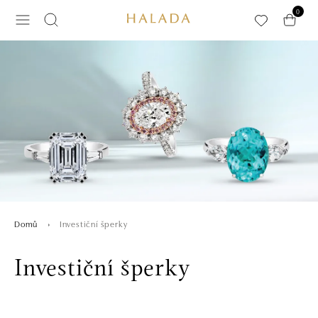
Přeskočit na hlavní obsah
0
Investiční šperky
Domů
Investiční šperky