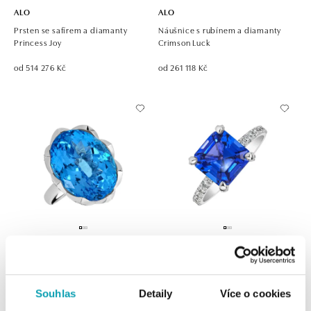
ALO
ALO
Prsten se safírem a diamanty
Náušnice s rubínem a diamanty
Princess Joy
Crimson Luck
od 514 276 Kč
od 261 118 Kč
ALO
ALO
Prsten s diamanty a topazem Ice
Prsten s diamanty a tanzanitem
Blossom
Elfredian
Souhlas
Detaily
Více o cookies
od 271 617 Kč
od 286 571 Kč