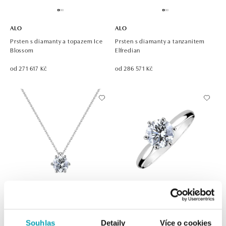
ALO
ALO
Prsten s diamanty a topazem Ice
Prsten s diamanty a tanzanitem
Blossom
Elfredian
od 271 617 Kč
od 286 571 Kč
ALO
ALO
Náhrdelník s diamantem Eternal
Prsten s diamantem Eternal Joy
Souhlas
Detaily
Více o cookies
Drop