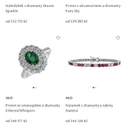
Náhrdelník s diamanty Dream
Prsten s akvamarínem a diamanty
Sparkle
Fairy Sky
od 332 712 Kč
od 339 285 Kč
ALO
ALO
Prsten se smaragdem a diamanty
Náramek s diamanty a rubíny
Ethereal Whispers
Aurorra
od 340 177 Kč
od 344 326 Kč