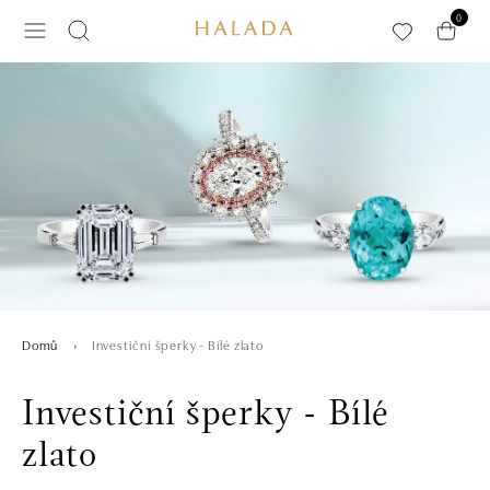
Přeskočit na hlavní obsah
0
Investiční šperky - Bílé zlato
Domů
Investiční šperky - Bílé
zlato