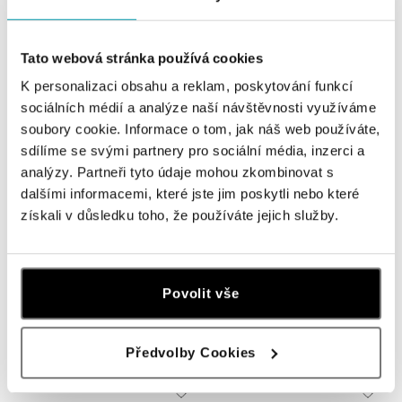
od 980 611 Kč
od 317 851 Kč
Tato webová stránka používá cookies
K personalizaci obsahu a reklam, poskytování funkcí
sociálních médií a analýze naší návštěvnosti využíváme
soubory cookie. Informace o tom, jak náš web používáte,
sdílíme se svými partnery pro sociální média, inzerci a
analýzy. Partneři tyto údaje mohou zkombinovat s
dalšími informacemi, které jste jim poskytli nebo které
získali v důsledku toho, že používáte jejich služby.
ALO
ALO
Prsten s diamanty a tanzanitem
Prsten se smaragdem a diamanty
Povolit vše
Fairytale Goddess
Majesty
od 294 520 Kč
od 468 445 Kč
Předvolby Cookies