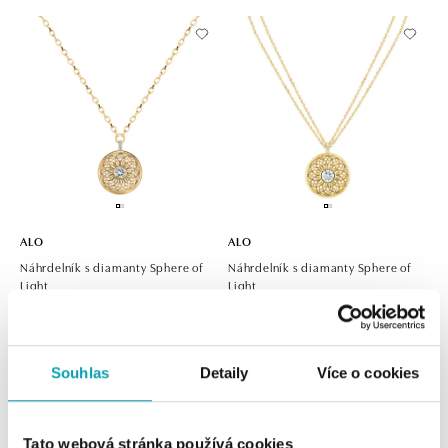
ALO
ALO
Náhrdelník s diamanty Sphere of
Náhrdelník s diamanty Sphere of
Light
Light
od 408 641 Kč
od 820 324 Kč
Souhlas
Detaily
Více o cookies
Tato webová stránka používá cookies