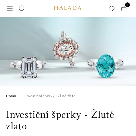
Přeskočit na hlavní obsah
0
Investiční šperky - Žluté zlato
Domů
Investiční šperky - Žluté
zlato