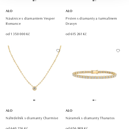
ALO
ALO
Náušnice s diamantem Vesper
Prsten s diamanty a turmalínem
Romance
Dravyn
od 1 350 000 Kč
od 615 261 Kč
ALO
ALO
Náhrdelník s diamanty Charmise
Náramek s diamanty Thanatos
od 640 226 Kč
od 656 909 Kč