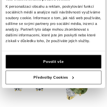
K personalizaci obsahu a reklam, poskytování funkcí
sociálních médií a analýze naší návštěvnosti využíváme
soubory cookie. Informace o tom, jak náš web používáte,
sdílíme se svými partnery pro sociální média, inzerci a
analýzy. Partneři tyto údaje mohou zkombinovat s
ALO
ALO
dalšími informacemi, které jste jim poskytli nebo které
Prsten s diamanty Royal Ranger
Náušnice s diamanty Essential
získali v důsledku toho, že používáte jejich služby.
Glow
od 469 087 Kč
od 577 828 Kč
Povolit vše
Předvolby Cookies