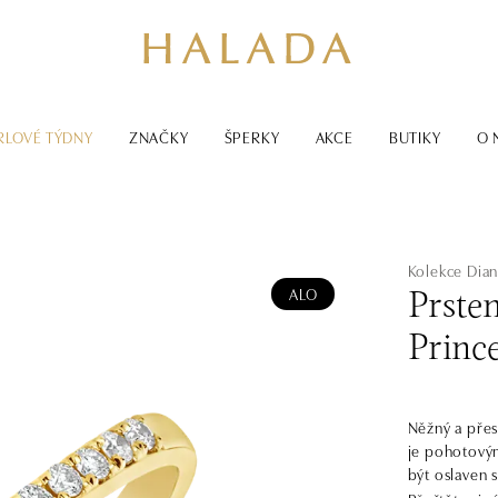
RLOVÉ TÝDNY
ZNAČKY
ŠPERKY
AKCE
BUTIKY
O 
Kolekce Dia
ALO
Prste
Princ
Něžný a přes
je pohotový
být oslaven 