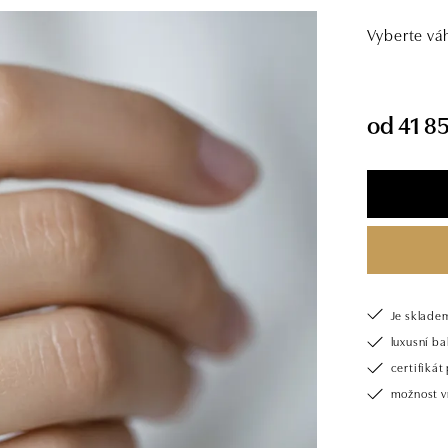
Vyberte vá
od 41 8
Je sklade
luxusní b
certifiká
možnost v