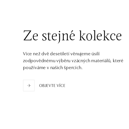
tel.: +421 917 090 372
dnes otevřeno do 21:00
Halada OC Aupark, Bratislava
Einsteinova 18, 851 01 Bratislava
Ze stejné kolekce
tel.: +421 917 090 891
dnes otevřeno do 21:00
Více než dvě desetiletí věnujeme úsilí
zodpovědnému výběru vzácných materiálů, které
používáme v našich špercích.
OBJEVTE VÍCE