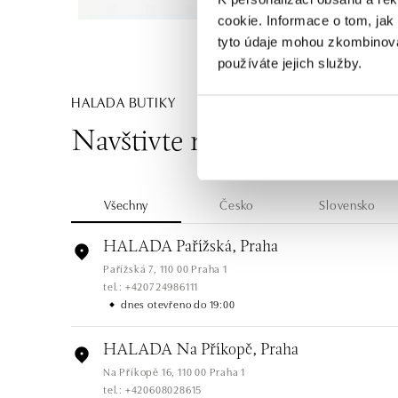
cookie. Informace o tom, jak
tyto údaje mohou zkombinovat
používáte jejich služby.
HALADA BUTIKY
Navštivte naše butiky
Všechny
Česko
Slovensko
HALADA Pařížská, Praha
Pařížská 7, 110 00 Praha 1
tel.: +420724986111
dnes otevřeno do 19:00
HALADA Na Příkopě, Praha
Na Příkopě 16, 110 00 Praha 1
tel.: +420608028615