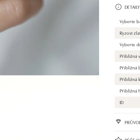
DETAILY
Vyberte ba
Ryzost zla
Vyberte d
Přibližná
Přibližná
Přibližná 
Přibližná
ID
PRŮVO
PÉČE O