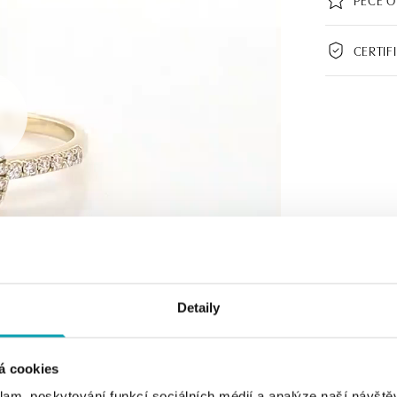
CERTIF
Detaily
á cookies
klam, poskytování funkcí sociálních médií a analýze naší návšt