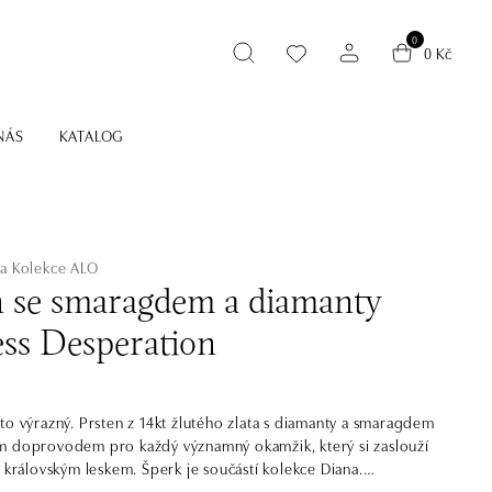
0
0 Kč
NÁS
KATALOG
na
Kolekce ALO
n se smaragdem a diamanty
ess Desperation
to výrazný. Prsten z 14kt žlutého zlata s diamanty a smaragdem
m doprovodem pro každý významný okamžik, který si zaslouží
s královským leskem. Šperk je součástí kolekce Diana.