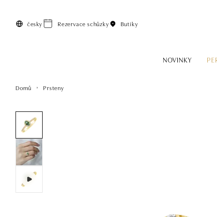
Přeskočit na hlavní obsah
česky
Rezervace schůzky
Butiky
NOVINKY
PE
Domů
Prsteny