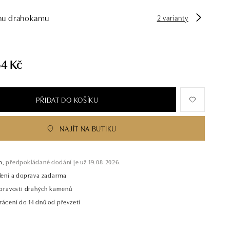
hu drahokamu
2 varianty
54 Kč
PŘIDAT DO KOŠÍKU
NAJÍT NA BUTIKU
m,
předpokládané dodání je už 19.08.2026.
alení a doprava zadarma
t pravosti drahých kamenů
rácení do 14 dnů od převzetí