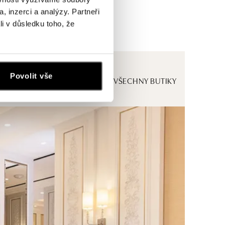
, inzerci a analýzy. Partneři
li v důsledku toho, že
Povolit vše
ZOBRAZIT VŠECHNY BUTIKY