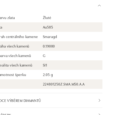
rvu zlata
Žluté
ta
Au585
ruh centrálního kamene
Smaragd
 váha všech kamenů
0.19000
 barva všech kamenů
G
kvalita všech kamenů
SI1
 hmotnost šperku
2.05 g
224801250Z.SMA.M50.A.A
DCE VÝBĚREM DIAMANTŮ
 ŠPERK