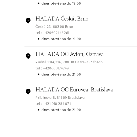
dnes otevřeno do 19:00
HALADA Česká, Brno
Česká 23, 602 00 Brno
tel.: +420602443261
dnes otevřeno do 19:00
HALADA OC Avion, Ostrava
Rudná 3114/114, 700 30 Ostrava-Zábřeh
tel.: +420605174749
dnes otevřeno do 21:00
HALADA OC Eurovea, Bratislava
Pribinova 8, 811 09 Bratislava
tel.: +421 910 284 071
dnes otevřeno do 21:00
HALADA OC Avion, Bratislava
Ivanská cesta 16, 821 04 Bratislava