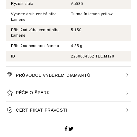
Ryzost zlata
Au585
Vyberte druh centrálního
Turmalín lemon yellow
kamene
Přibližná váha centrálního
5,150
kamene
Přibližná hmotnost šperku
4.25 g
ID
225003455Z.TLE.M120
PRŮVODCE VÝBĚREM DIAMANTŮ
PÉČE O ŠPERK
CERTIFIKÁT PRAVOSTI