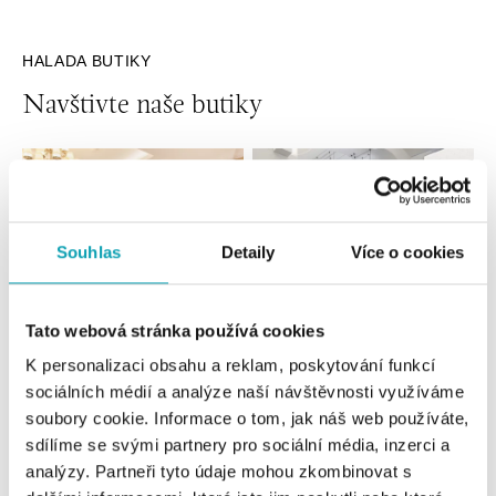
HALADA BUTIKY
Navštivte naše butiky
Souhlas
Detaily
Více o cookies
Tato webová stránka používá cookies
K personalizaci obsahu a reklam, poskytování funkcí
Všechny
Česko
Slovensko
sociálních médií a analýze naší návštěvnosti využíváme
soubory cookie. Informace o tom, jak náš web používáte,
sdílíme se svými partnery pro sociální média, inzerci a
HALADA Pařížská, Praha
analýzy. Partneři tyto údaje mohou zkombinovat s
Pařížská 7, 110 00 Praha 1