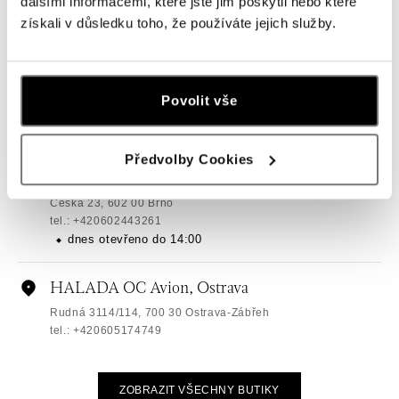
dalšími informacemi, které jste jim poskytli nebo které
tel.: +420724986111
dnes otevřeno do 19:00
získali v důsledku toho, že používáte jejich služby.
HALADA Na Příkopě, Praha
Na Příkopě 16, 110 00 Praha 1
Povolit vše
tel.: +420608028615
dnes otevřeno do 19:00
Předvolby Cookies
HALADA Česká, Brno
Česká 23, 602 00 Brno
tel.: +420602443261
dnes otevřeno do 14:00
HALADA OC Avion, Ostrava
Rudná 3114/114, 700 30 Ostrava-Zábřeh
tel.: +420605174749
dnes otevřeno do 21:00
ZOBRAZIT VŠECHNY BUTIKY
HALADA OC Eurovea, Bratislava