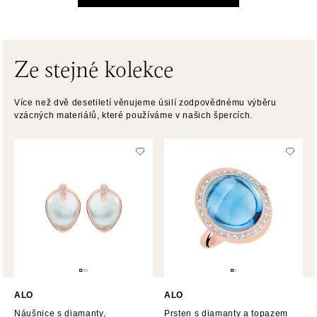
Pribinova 8, 811 09 Bratislava
tel.: +421 910 284 071
dnes otevřeno do 21:00
Ze stejné kolekce
HALADA OC Avion, Bratislava
Více než dvě desetiletí věnujeme úsilí zodpovědnému výběru
Ivanská cesta 16, 821 04 Bratislava
vzácných materiálů, které používáme v našich špercích.
tel.: +421 917 090 372
dnes otevřeno do 21:00
Halada OC Aupark, Bratislava
Einsteinova 18, 851 01 Bratislava
tel.: +421 917 090 891
dnes otevřeno do 21:00
ALO
ALO
Náušnice s diamanty,
Prsten s diamanty a topazem