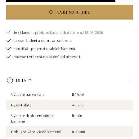
NAJÍT NA BUTIKU
Je skladem,
předpokládané dodání je už 18.08.2026.
luxusní balení a doprava zadarma
certifikát pravosti drahých kamenů
možnost vrácení do 14 dnů od převzetí
DETAILY
Vyberte barvu zlata
Růžové
Ryzost zlata
Au585
Vyberte druh centrálního
Rubín
kamene
Přibližná váha všech kamenů
0.10000