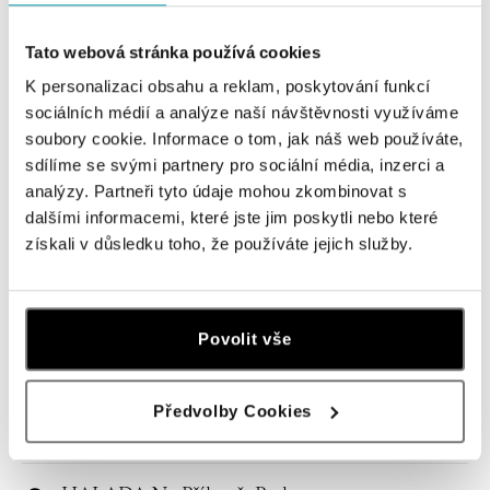
Navštivte naše butiky
Tato webová stránka používá cookies
K personalizaci obsahu a reklam, poskytování funkcí
sociálních médií a analýze naší návštěvnosti využíváme
soubory cookie. Informace o tom, jak náš web používáte,
sdílíme se svými partnery pro sociální média, inzerci a
analýzy. Partneři tyto údaje mohou zkombinovat s
dalšími informacemi, které jste jim poskytli nebo které
získali v důsledku toho, že používáte jejich služby.
Všechny
Česko
Slovensko
Povolit vše
HALADA Pařížská, Praha
Pařížská 7, 110 00 Praha 1
Předvolby Cookies
tel.: +420724986111
dnes otevřeno od 10:00