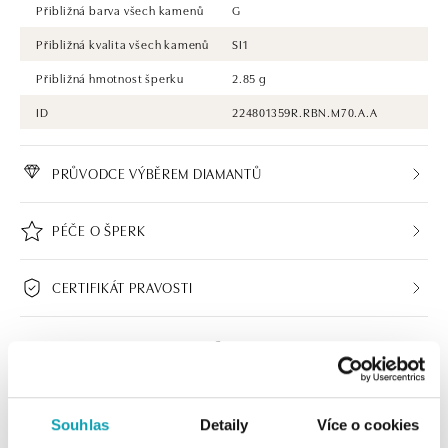
Přibližná barva všech kamenů
G
Přibližná kvalita všech kamenů
SI1
Přibližná hmotnost šperku
2.85 g
ID
224801359R.RBN.M70.A.A
PRŮVODCE VÝBĚREM DIAMANTŮ
PÉČE O ŠPERK
CERTIFIKÁT PRAVOSTI
Souhlas
Detaily
Více o cookies
HALADA BUTIKY