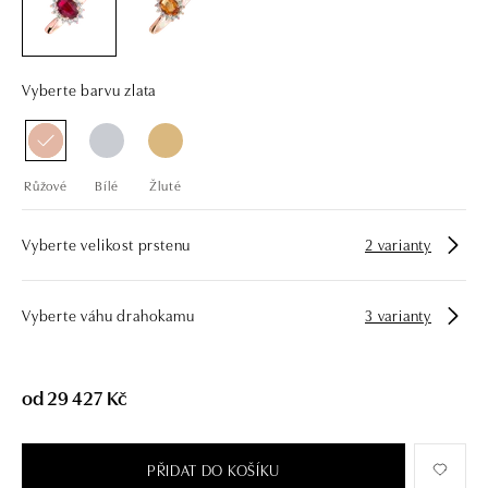
drahých kamenů už téměř 30 let. Každý šperk je tak originál a je také
opatřen certifikátem pravosti a dodán v luxusním balení. Ať už vybíráte
zásnubní prsten nebo diamantový náramek či náhrdelník, nedarujete s
námi pouze šperk, ale také chytrou investici.
Vyberte barvu zlata
Růžové
Bílé
Žluté
Vyberte velikost prstenu
2 varianty
Vyberte váhu drahokamu
3 varianty
od 29 427 Kč
PŘIDAT DO KOŠÍKU