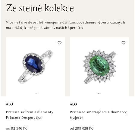
Ze stejné kolekce
HALADA OC Avion, Bratislava
Ivanská cesta 16, 821 04 Bratislava
Více než dvě desetiletí věnujeme úsilí zodpovědnému výběru vzácných
materiálů, které používáme v našich špercích.
tel.: +421 917 090 372
dnes otevřeno od 10:00
Halada OC Aupark, Bratislava
Einsteinova 18, 851 01 Bratislava
tel.: +421 917 090 891
dnes otevřeno od 10:00
ALO
ALO
Prsten s safírem a diamanty
Prsten se smaragdem a diamanty
Princess Desperation
Majesty
od 92 546 Kč
od 299 028 Kč