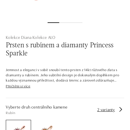
Kolekce Diana
Kolekce ALO
Prsten s rubínem a diamanty Princess
Sparkle
Jemnost a eleganci v sobě snoubí tento prsten z 14kt růžového zlata s
diamanty a rubínem. Jeho subtilní design je dokonalým doplňkem pro
každou významnou příležitost, dodává šmrnc a zároveň zdůrazňuje
jemnou krásu nositelky. Šperk je součástí kolekce Diana.
Přečtěte si více
Šperky, které by mohla nosit samotná princezna. Celá kolekce je
protkána výraznými centrálními kameny se zářivým diamantovým
lemováním. Kontrastní barvy drahokamů v kombinaci s pečlivě
Vyberte druh centrálního kamene
2 varianty
zvolenými odstíny zlata dávají vzniknout šperkům, jaké byste našli i v
Rubín
královské pokladnici.
Společnost ALO diamonds vyrábí v Čechách šperky z diamantů a