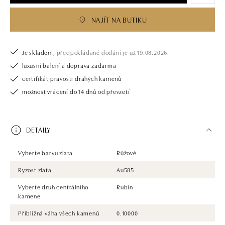
NAJÍT NA BUTIKU
Je skladem,
předpokládané dodání je už 19.08.2026.
luxusní balení a doprava zadarma
certifikát pravosti drahých kamenů
možnost vrácení do 14 dnů od převzetí
DETAILY
Vyberte barvu zlata
Růžové
Ryzost zlata
Au585
Vyberte druh centrálního
Rubín
kamene
Přibližná váha všech kamenů
0.10000