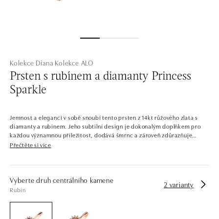
Kolekce Diana
Kolekce ALO
Prsten s rubínem a diamanty Princess
Sparkle
Jemnost a eleganci v sobě snoubí tento prsten z 14kt růžového zlata s
diamanty a rubínem. Jeho subtilní design je dokonalým doplňkem pro
každou významnou příležitost, dodává šmrnc a zároveň zdůrazňuje
jemnou krásu nositelky. Šperk je součástí kolekce Diana.
Přečtěte si více
Šperky, které by mohla nosit samotná princezna. Celá kolekce je
protkána výraznými centrálními kameny se zářivým diamantovým
lemováním. Kontrastní barvy drahokamů v kombinaci s pečlivě
Vyberte druh centrálního kamene
2 varianty
zvolenými odstíny zlata dávají vzniknout šperkům, jaké byste našli i v
Rubín
královské pokladnici.
Společnost ALO diamonds vyrábí v Čechách šperky z diamantů a