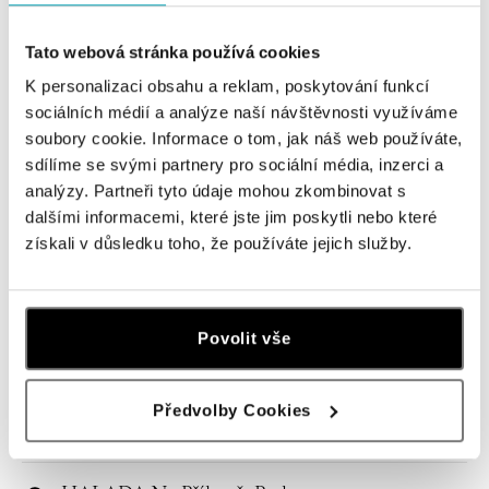
Navštivte naše butiky
Tato webová stránka používá cookies
K personalizaci obsahu a reklam, poskytování funkcí
sociálních médií a analýze naší návštěvnosti využíváme
soubory cookie. Informace o tom, jak náš web používáte,
sdílíme se svými partnery pro sociální média, inzerci a
analýzy. Partneři tyto údaje mohou zkombinovat s
dalšími informacemi, které jste jim poskytli nebo které
získali v důsledku toho, že používáte jejich služby.
Všechny
Česko
Slovensko
Povolit vše
HALADA Pařížská, Praha
Pařížská 7, 110 00 Praha 1
Předvolby Cookies
tel.: +420724986111
dnes otevřeno od 10:00