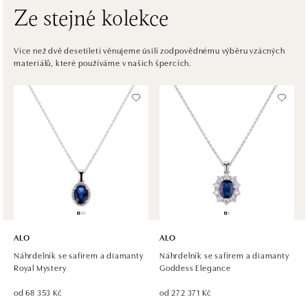
Ze stejné kolekce
HALADA OC Avion, Bratislava
Ivanská cesta 16, 821 04 Bratislava
Více než dvě desetiletí věnujeme úsilí zodpovědnému výběru vzácných
materiálů, které používáme v našich špercích.
tel.: +421 917 090 372
dnes otevřeno od 10:00
Halada OC Aupark, Bratislava
Einsteinova 18, 851 01 Bratislava
tel.: +421 917 090 891
dnes otevřeno od 10:00
ALO
ALO
Náhrdelník se safírem a diamanty
Náhrdelník se safírem a diamanty
Royal Mystery
Goddess Elegance
od 68 353 Kč
od 272 371 Kč