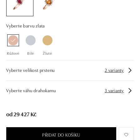
drahých kamenů už téměř 30 let. Každý šperk je tak originál a je také
opatřen certifikátem pravosti a dodán v luxusním balení. Ať už vybíráte
zásnubní prsten nebo diamantový náramek či náhrdelník, nedarujete s
námi pouze šperk, ale také chytrou investici.
Vyberte barvu zlata
Růžové
Bílé
Žluté
Vyberte velikost prstenu
2 varianty
Vyberte váhu drahokamu
3 varianty
od 29 427 Kč
PŘIDAT DO KOŠÍKU