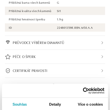
Přibližná barva všech kamenů
G
Přibližná kvalita všech kamenů
SI1
Přibližná hmotnost šperku
1.9 g
ID
224801359R.RBN.M50.A.A
PRŮVODCE VÝBĚREM DIAMANTŮ
PÉČE O ŠPERK
CERTIFIKÁT PRAVOSTI
Souhlas
Detaily
Více o cookies
HALADA BUTIKY