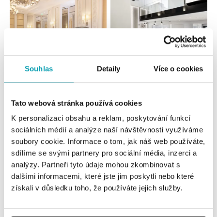
Souhlas
Detaily
Více o cookies
Všechny
Česko
Slovensko
Tato webová stránka používá cookies
HALADA Pařížská, Praha
K personalizaci obsahu a reklam, poskytování funkcí
Pařížská 7, 110 00 Praha 1
sociálních médií a analýze naší návštěvnosti využíváme
tel.: +420724986111
soubory cookie. Informace o tom, jak náš web používáte,
dnes otevřeno od 10:00
sdílíme se svými partnery pro sociální média, inzerci a
analýzy. Partneři tyto údaje mohou zkombinovat s
HALADA Na Příkopě, Praha
dalšími informacemi, které jste jim poskytli nebo které
Na Příkopě 16, 110 00 Praha 1
získali v důsledku toho, že používáte jejich služby.
tel.: +420608028615
dnes otevřeno od 09:00