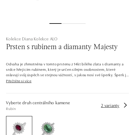
Kolekce Diana
Kolekce ALO
Prsten s rubínem a diamanty Majesty
Odvaha je zhmotněna v tomto prstenu z 14kt bílého zlata s diamanty a
srdce hřejícím rubínem, který je určen silným osobnostem, které
oslavují svůj úspěch se stejnou vážností, s jakou nosí své šperky. Šperk je
součástí kolekce Diana.
Přečtěte si více
Šperky, které by mohla nosit samotná princezna. Celá kolekce je
protkána výraznými centrálními kameny se zářivým diamantovým
lemováním. Kontrastní barvy drahokamů v kombinaci s pečlivě
Vyberte druh centrálního kamene
2 varianty
zvolenými odstíny zlata dávají vzniknout šperkům, jaké byste našli i v
Rubín
královské pokladnici.
Společnost ALO diamonds vyrábí v Čechách šperky z diamantů a
drahých kamenů už téměř 30 let. Každý šperk je tak originál a je také
opatřen certifikátem pravosti a dodán v luxusním balení. Ať už vybíráte