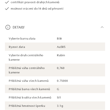
certifikát pravosti drahých kamenů
možnost vrácení do 14 dnů od převzetí
DETAILY
Vyberte barvu zlata
Bílé
Ryzost zlata
Au585
Vyberte druh centrálního
Rubín
kamene
Přibližná váha centrálního
0,760
kamene
Přibližná váha všech kamenů
0.75000
Přibližná barva všech kamenů
G
Přibližná kvalita všech kamenů
SI1
Přibližná hmotnost šperku
3.1 g