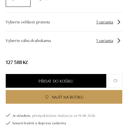
zásnubní prsten nebo diamantový náramek či náhrdelník, nedarujete s
námi pouze šperk, ale také chytrou investici.
Vyberte velikost prstenu
1 varianta
Vyberte váhu drahokamu
1 varianta
127 588 Kč
PŘIDAT DO KOŠÍKU
NAJÍT NA BUTIKU
Je skladem,
předpokládané dodání je už 19.08.2026.
luxusní balení a doprava zadarma