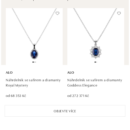
dnes otevřeno od 10:00
Halada OC Aupark, Bratislava
Einsteinova 18, 851 01 Bratislava
tel.: +421 917 090 891
dnes otevřeno od 10:00
ALO
ALO
Náhrdelník se safírem a diamanty
Náhrdelník se safírem a diamanty
Royal Mystery
Goddess Elegance
od 68 353 Kč
od 272 371 Kč
OBJEVTE VÍCE