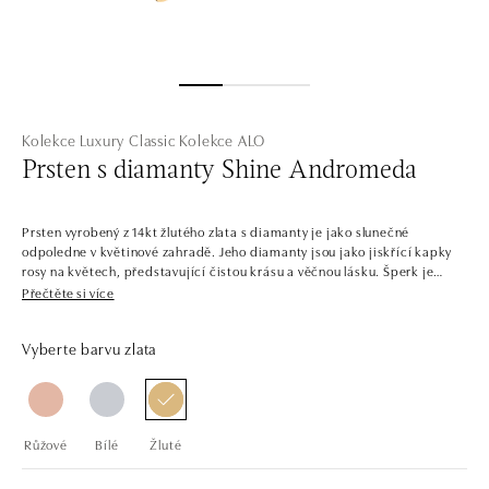
Kolekce Luxury Classic
Kolekce ALO
Prsten s diamanty Shine Andromeda
Prsten vyrobený z 14kt žlutého zlata s diamanty je jako slunečné
odpoledne v květinové zahradě. Jeho diamanty jsou jako jiskřící kapky
rosy na květech, představující čistou krásu a věčnou lásku. Šperk je
součástí kolekce Luxury Classic.
Přečtěte si více
Starší sestra kolekce Classic First, pyšnící se ještě oslnivějším třpytem.
Vyberte barvu zlata
Luxury Classic dává hlavní slovo centrálním kamenům, jejichž třpyt
podporuje osázením menšími diamanty. Najdete v ní jemné a čisté
šperky i odvážnější kousky s barevnými drahokamy. Svůj vysněný
doplněk, nebo vytoužený zásnubní prsten si zde vybere opravdu každý.
Růžové
Bílé
Žluté
Společnost ALO diamonds vyrábí v Čechách šperky z diamantů a
drahých kamenů už téměř 30 let. Každý šperk je tak originál a je také
opatřen certifikátem pravosti a dodán v luxusním balení. Ať už vybíráte