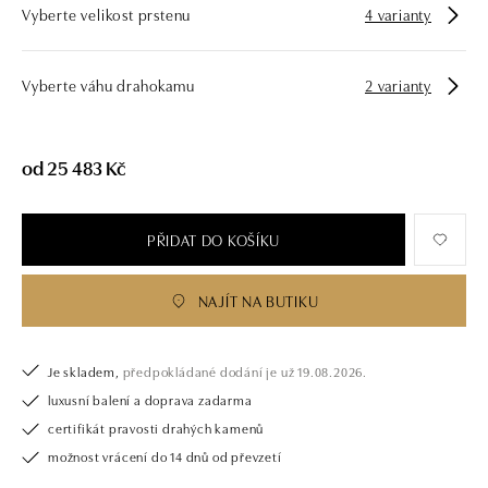
Vyberte velikost prstenu
4 varianty
zásnubní prsten nebo diamantový náramek či náhrdelník, nedarujete s
námi pouze šperk, ale také chytrou investici.
Vyberte váhu drahokamu
2 varianty
od 25 483 Kč
PŘIDAT DO KOŠÍKU
NAJÍT NA BUTIKU
Je skladem,
předpokládané dodání je už 19.08.2026.
luxusní balení a doprava zadarma
certifikát pravosti drahých kamenů
možnost vrácení do 14 dnů od převzetí