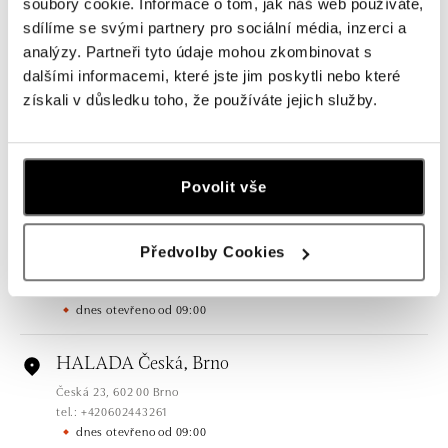
soubory cookie. Informace o tom, jak náš web používáte,
sdílíme se svými partnery pro sociální média, inzerci a
analýzy. Partneři tyto údaje mohou zkombinovat s
Všechny
Česko
Slovensko
dalšími informacemi, které jste jim poskytli nebo které
získali v důsledku toho, že používáte jejich služby.
HALADA Pařížská, Praha
Pařížská 7, 110 00 Praha 1
tel.: +420724986111
dnes otevřeno od 10:00
Povolit vše
HALADA Na Příkopě, Praha
Předvolby Cookies
Na Příkopě 16, 110 00 Praha 1
tel.: +420608028615
dnes otevřeno od 09:00
HALADA Česká, Brno
Česká 23, 602 00 Brno
tel.: +420602443261
dnes otevřeno od 09:00