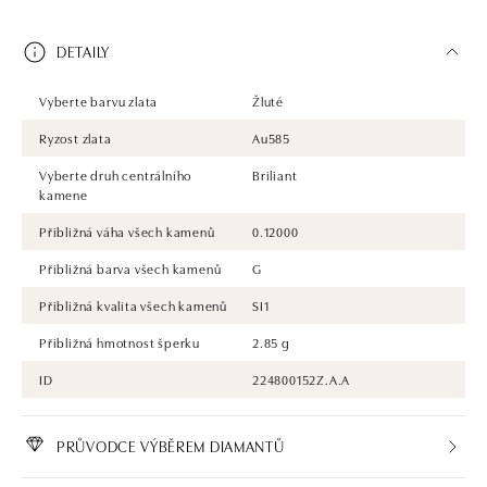
DETAILY
Vyberte barvu zlata
Žluté
Ryzost zlata
Au585
Vyberte druh centrálního
Briliant
kamene
Přibližná váha všech kamenů
0.12000
Přibližná barva všech kamenů
G
Přibližná kvalita všech kamenů
SI1
Přibližná hmotnost šperku
2.85 g
ID
224800152Z.A.A
PRŮVODCE VÝBĚREM DIAMANTŮ