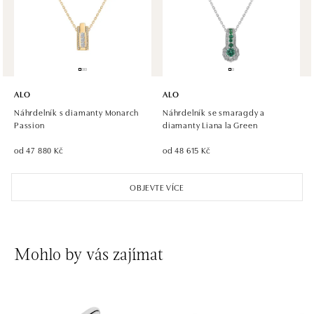
tel.: +421 917 090 891
dnes otevřeno od 09:00
ALO
ALO
Náhrdelník s diamanty Monarch
Náhrdelník se smaragdy a
Passion
diamanty Liana la Green
od 47 880 Kč
od 48 615 Kč
OBJEVTE VÍCE
Mohlo by vás zajímat