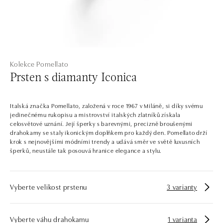
Kolekce Pomellato
Prsten s diamanty Iconica
Italská značka Pomellato, založená v roce 1967 v Miláně, si díky svému
jedinečnému rukopisu a mistrovství italských zlatníků získala
celosvětové uznání. Její šperky s barevnými, precizně broušenými
drahokamy se staly ikonickým doplňkem pro každý den. Pomellato drží
krok s nejnovějšími módními trendy a udává směr ve světě luxusních
šperků, neustále tak posouvá hranice elegance a stylu.
Vyberte velikost prstenu
3 varianty
Vyberte váhu drahokamu
1 varianta