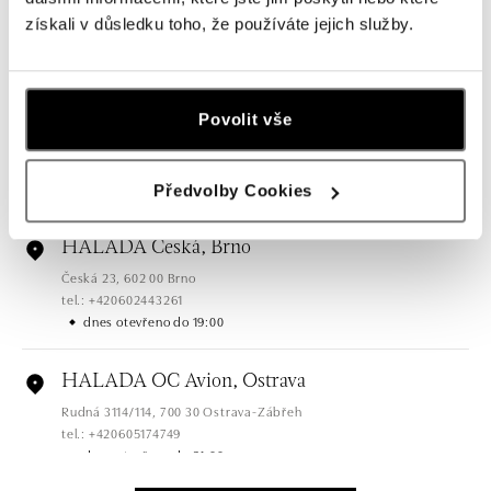
Pařížská 7, 110 00 Praha 1
získali v důsledku toho, že používáte jejich služby.
tel.: +420724986111
dnes otevřeno do 19:00
HALADA Na Příkopě, Praha
Povolit vše
Na Příkopě 16, 110 00 Praha 1
tel.: +420608028615
dnes otevřeno do 19:00
Předvolby Cookies
HALADA Česká, Brno
Česká 23, 602 00 Brno
tel.: +420602443261
dnes otevřeno do 19:00
HALADA OC Avion, Ostrava
Rudná 3114/114, 700 30 Ostrava-Zábřeh
tel.: +420605174749
dnes otevřeno do 21:00