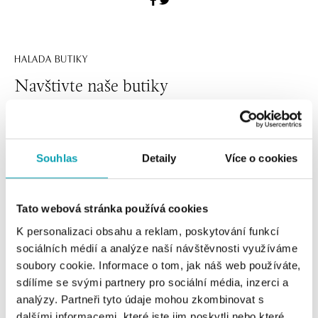
HALADA BUTIKY
Navštivte naše butiky
Souhlas
Detaily
Více o cookies
Tato webová stránka používá cookies
K personalizaci obsahu a reklam, poskytování funkcí
sociálních médií a analýze naší návštěvnosti využíváme
soubory cookie. Informace o tom, jak náš web používáte,
Všechny
Česko
Slovensko
sdílíme se svými partnery pro sociální média, inzerci a
analýzy. Partneři tyto údaje mohou zkombinovat s
HALADA Pařížská, Praha
dalšími informacemi, které jste jim poskytli nebo které