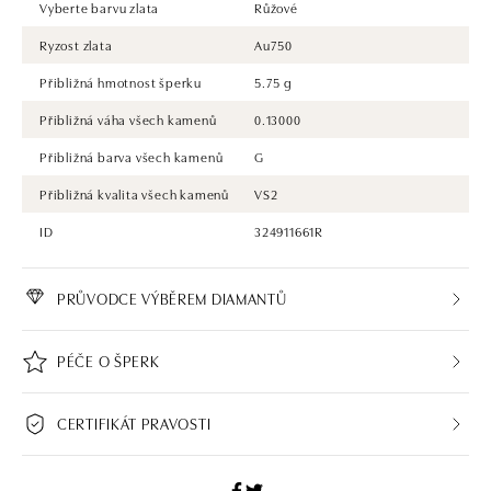
Vyberte barvu zlata
Růžové
Ryzost zlata
Au750
Přibližná hmotnost šperku
5.75 g
Přibližná váha všech kamenů
0.13000
Přibližná barva všech kamenů
G
Přibližná kvalita všech kamenů
VS2
ID
324911661R
PRŮVODCE VÝBĚREM DIAMANTŮ
PÉČE O ŠPERK
CERTIFIKÁT PRAVOSTI