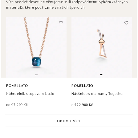
Ivanská cesta 16, 821 04 Bratislava
Více než dvě desetiletí věnujeme úsilí zodpovědnému výběru vzácných
materiálů, které používáme v našich špercích.
tel.: +421 917 090 372
zítra otevřeno od 10:00
Halada OC Aupark, Bratislava
Einsteinova 18, 851 01 Bratislava
tel.: +421 917 090 891
zítra otevřeno od 10:00
POMELLATO
POMELLATO
Náhrdelník s topazem Nudo
Náušnice s diamanty Together
od 97 200 Kč
od 72 900 Kč
OBJEVTE VÍCE