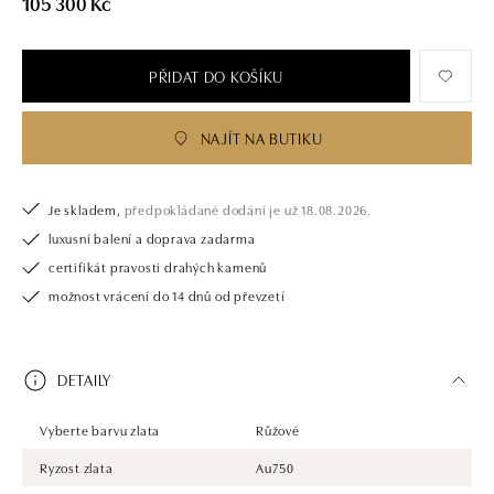
105 300 Kč
PŘIDAT DO KOŠÍKU
NAJÍT NA BUTIKU
Je skladem,
předpokládané dodání je už 18.08.2026.
luxusní balení a doprava zadarma
certifikát pravosti drahých kamenů
možnost vrácení do 14 dnů od převzetí
DETAILY
Vyberte barvu zlata
Růžové
Ryzost zlata
Au750