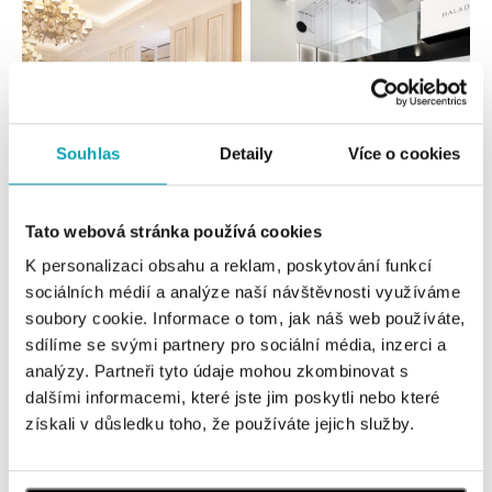
Souhlas
Detaily
Více o cookies
Všechny
Česko
Slovensko
Tato webová stránka používá cookies
K personalizaci obsahu a reklam, poskytování funkcí
HALADA Pařížská, Praha
sociálních médií a analýze naší návštěvnosti využíváme
Pařížská 7, 110 00 Praha 1
soubory cookie. Informace o tom, jak náš web používáte,
tel.: +420724986111
sdílíme se svými partnery pro sociální média, inzerci a
zítra otevřeno od 10:00
analýzy. Partneři tyto údaje mohou zkombinovat s
dalšími informacemi, které jste jim poskytli nebo které
HALADA Na Příkopě, Praha
získali v důsledku toho, že používáte jejich služby.
Na Příkopě 16, 110 00 Praha 1
tel.: +420608028615