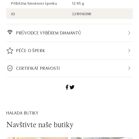
Přibližná hmotnost šperku
12.95 g
ID
321911659R
PRŮVODCE VÝBĚREM DIAMANTŮ
PÉČE O ŠPERK
CERTIFIKÁT PRAVOSTI
HALADA BUTIKY
Navštivte naše butiky