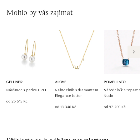
Mohlo by vás zajímat
GELLNER
ALOVE
POMELLATO
Náušnice s perlou H2O
Náhrdelník s diamantem
Náhrdelník s topaz
Elegance Letter
Nudo
od 25 515 Kč
od 13 346 Kč
od 97 200 Kč