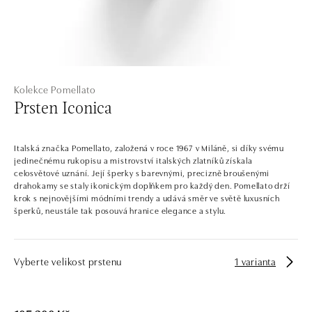
Kolekce Pomellato
Prsten Iconica
Italská značka Pomellato, založená v roce 1967 v Miláně, si díky svému
jedinečnému rukopisu a mistrovství italských zlatníků získala
celosvětové uznání. Její šperky s barevnými, precizně broušenými
drahokamy se staly ikonickým doplňkem pro každý den. Pomellato drží
krok s nejnovějšími módními trendy a udává směr ve světě luxusních
šperků, neustále tak posouvá hranice elegance a stylu.
Vyberte velikost prstenu
1 varianta