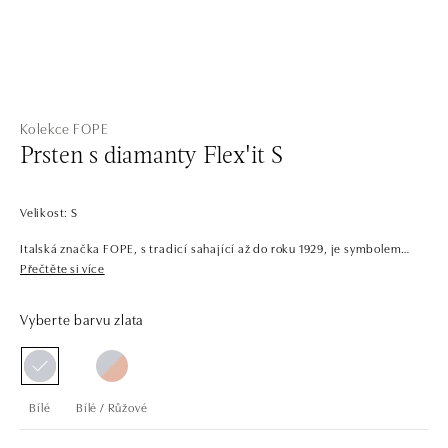
Kolekce FOPE
Prsten s diamanty Flex'it S
Velikost: S
Italská značka FOPE, s tradicí sahající až do roku 1929, je symbolem
elegance a inovace. Šperky z 18 karátového bílého, žlutého a růžového
Přečtěte si více
zlata vynikají jedinečnou technologií pružné řetězoviny, která zajišťuje
výjimečný komfort a styl. Jsou skvělé pro každou příležitost, pro ženy i
Vyberte barvu zlata
pro muže. Náhrdelníky, náramky, prsteny a náušnice se dokonale
kombinují a pohodlně nosí, přinášejí do každodenního života dotek
luxusu.
Bílé
Bílé / Růžové