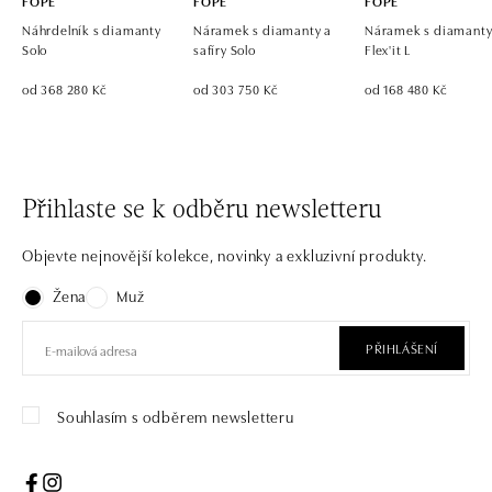
FOPE
FOPE
FOPE
Náhrdelník s diamanty
Náramek s diamanty a
Náramek s diamant
Solo
safíry Solo
Flex'it L
od 368 280 Kč
od 303 750 Kč
od 168 480 Kč
Přihlaste se k odběru newsletteru
Objevte nejnovější kolekce, novinky a exkluzivní produkty.
Žena
Muž
PŘIHLÁŠENÍ
Souhlasím s odběrem newsletteru