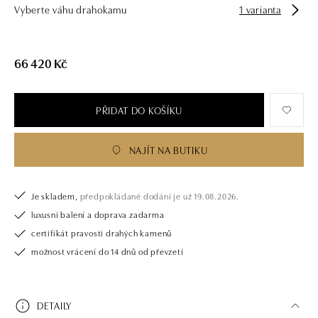
Vyberte váhu drahokamu
1 varianta
66 420 Kč
PŘIDAT DO KOŠÍKU
NAJÍT NA BUTIKU
Je skladem,
předpokládané dodání je už 19.08.2026.
luxusní balení a doprava zadarma
certifikát pravosti drahých kamenů
možnost vrácení do 14 dnů od převzetí
DETAILY