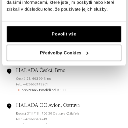
HALADA Pařížská, Praha
dalšími informacemi, které jste jim poskytli nebo které
Pařížská 7, 110 00 Praha 1
získali v důsledku toho, že používáte jejich služby.
tel.: +420724986111
dnes otevřeno do 19:00
Povolit vše
HALADA Na Příkopě, Praha
Na Příkopě 16, 110 00 Praha 1
tel.: +420608028615
Předvolby Cookies
dnes otevřeno do 19:00
HALADA Česká, Brno
Česká 23, 602 00 Brno
tel.: +420602443261
otevřeno v Pondělí od 09:00
HALADA OC Avion, Ostrava
Rudná 3114/114, 700 30 Ostrava-Zábřeh
tel.: +420605174749
dnes otevřeno do 21:00