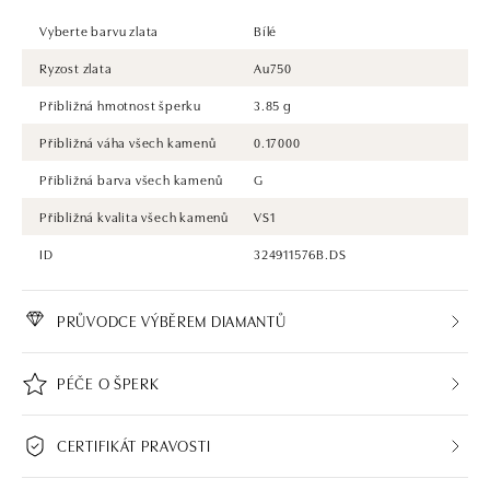
Vyberte barvu zlata
Bílé
Ryzost zlata
Au750
Přibližná hmotnost šperku
3.85 g
Přibližná váha všech kamenů
0.17000
Přibližná barva všech kamenů
G
Přibližná kvalita všech kamenů
VS1
ID
324911576B.DS
PRŮVODCE VÝBĚREM DIAMANTŮ
PÉČE O ŠPERK
CERTIFIKÁT PRAVOSTI