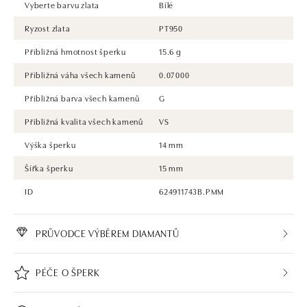
Vyberte barvu zlata
Bílé
Ryzost zlata
PT950
Přibližná hmotnost šperku
15.6 g
Přibližná váha všech kamenů
0.07000
Přibližná barva všech kamenů
G
Přibližná kvalita všech kamenů
VS
Výška šperku
14 mm
Šířka šperku
15 mm
ID
624911743B.PMM
PRŮVODCE VÝBĚREM DIAMANTŮ
PÉČE O ŠPERK