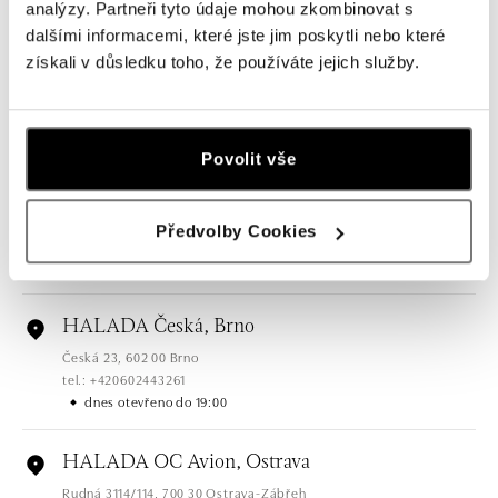
analýzy. Partneři tyto údaje mohou zkombinovat s
dalšími informacemi, které jste jim poskytli nebo které
HALADA Pařížská, Praha
získali v důsledku toho, že používáte jejich služby.
Pařížská 7, 110 00 Praha 1
tel.: +420724986111
dnes otevřeno do 19:00
Povolit vše
HALADA Na Příkopě, Praha
Na Příkopě 16, 110 00 Praha 1
Předvolby Cookies
tel.: +420608028615
dnes otevřeno do 19:00
HALADA Česká, Brno
Česká 23, 602 00 Brno
tel.: +420602443261
dnes otevřeno do 19:00
HALADA OC Avion, Ostrava
Rudná 3114/114, 700 30 Ostrava-Zábřeh