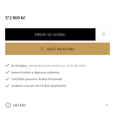
172 800 Kč
PŘIDAT DO KOŠÍKU
NAJÍT NA BUTIKU
Je skladem,
předpokládané dodání je už 18.08.2026.
luxusní balení a doprava zadarma
certifikát pravosti drahých kamenů
možnost vrácení do 14 dnů od převzetí
DETAILY