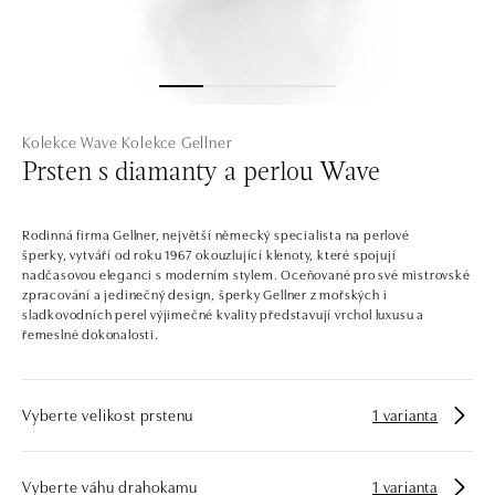
Kolekce Wave
Kolekce Gellner
Prsten s diamanty a perlou Wave
Rodinná firma Gellner, největší německý specialista na perlové
šperky, vytváří od roku 1967 okouzlující klenoty, které spojují
nadčasovou eleganci s moderním stylem. Oceňované pro své mistrovské
zpracování a jedinečný design, šperky Gellner z mořských i
sladkovodních perel výjimečné kvality představují vrchol luxusu a
řemeslné dokonalosti.
Vyberte velikost prstenu
1 varianta
Vyberte váhu drahokamu
1 varianta