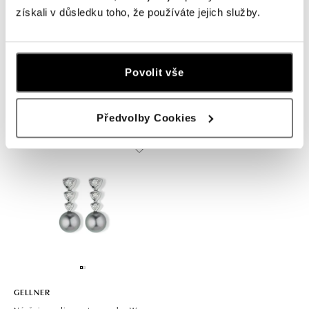
získali v důsledku toho, že používáte jejich služby.
GELLNER
GELLNER
Povolit vše
Náušnice s diamanty a perlou Wave
Prsten s diamanty a perlou Wave
od 160 650 Kč
od 172 800 Kč
Předvolby Cookies
GELLNER