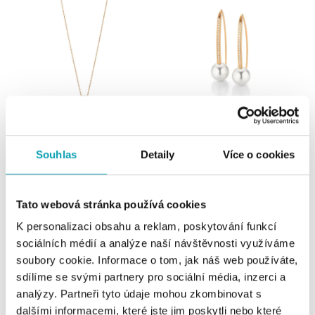
GELLNER
GELLNER
Souhlas
Detaily
Více o cookies
Náhrdelník s diamanty a perlou
Náušnice s diamanty a perlou Wave
Wave
od 132 300 Kč
od 79 650 Kč
Tato webová stránka používá cookies
K personalizaci obsahu a reklam, poskytování funkcí
sociálních médií a analýze naší návštěvnosti využíváme
soubory cookie. Informace o tom, jak náš web používáte,
sdílíme se svými partnery pro sociální média, inzerci a
analýzy. Partneři tyto údaje mohou zkombinovat s
dalšími informacemi, které jste jim poskytli nebo které