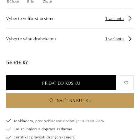
Růžové
Bílé
Žluté
Vyberte velikost prstenu
1 varianta
Vyberte váhu drahokamu
1 varianta
56 616 Kč
PŘIDAT DO KOŠÍKU
NAJÍT NA BUTIKU
Je skladem,
předpokládané dodání je už 19.08.2026.
luxusní balení a doprava zadarma
certifikát pravosti drahých kamenů