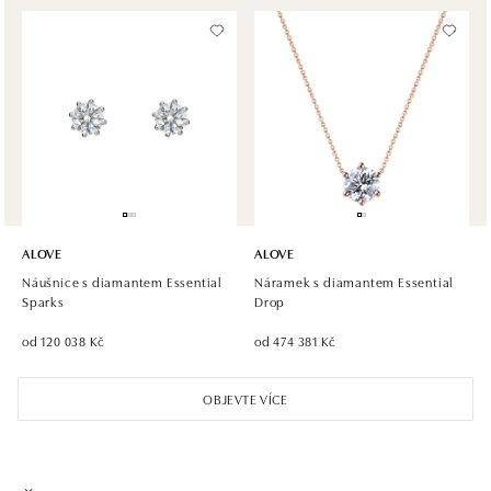
Halada OC Aupark, Bratislava
Einsteinova 18, 851 01 Bratislava
tel.: +421 917 090 891
dnes otevřeno do 21:00
ALOVE
ALOVE
Náušnice s diamantem Essential
Náramek s diamantem Essential
Sparks
Drop
od 120 038 Kč
od 474 381 Kč
OBJEVTE VÍCE