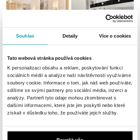
Souhlas
Detaily
Více o cookies
Všechny
Česko
Slovensko
Tato webová stránka používá cookies
HALADA Pařížská, Praha
K personalizaci obsahu a reklam, poskytování funkcí
sociálních médií a analýze naší návštěvnosti využíváme
Pařížská 7, 110 00 Praha 1
tel.: +420724986111
soubory cookie. Informace o tom, jak náš web používáte,
dnes otevřeno do 19:00
sdílíme se svými partnery pro sociální média, inzerci a
analýzy. Partneři tyto údaje mohou zkombinovat s
dalšími informacemi, které jste jim poskytli nebo které
HALADA Na Příkopě, Praha
získali v důsledku toho, že používáte jejich služby.
Na Příkopě 16, 110 00 Praha 1
tel.: +420608028615
dnes otevřeno do 19:00
Povolit vše