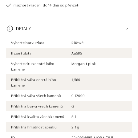
možnost vrácení do 14 dnů od převzetí
DETAILY
Vyberte barvu zlata
Růžové
Ryzost zlata
Au585
Vyberte druh centrálního
Morganit pink
kamene
Přibližná váha centrálního
1,560
kamene
Přibližná váha všech kamenů
0.12000
Přibližná barva všech kamenů
G
Přibližná kvalita všech kamenů
SI1
Přibližná hmotnost šperku
2.1 g
ID
224003469R.MOP.M70.B