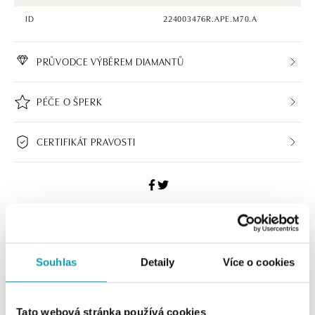
ID
224003476R.APE.M70.A
PRŮVODCE VÝBĚREM DIAMANTŮ
PÉČE O ŠPERK
CERTIFIKÁT PRAVOSTI
HALADA BUTIKY
Souhlas
Detaily
Více o cookies
Navštivte naše butiky
Tato webová stránka používá cookies