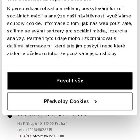
K personalizaci obsahu a reklam, poskytování funkcí
sociálních médií a analýze naší návštěvnosti využíváme
soubory cookie. Informace o tom, jak náš web používáte,
sdílíme se svými partnery pro sociální média, inzerci a
analýzy. Partneři tyto údaje mohou zkombinovat s
dalšími informacemi, které jste jim poskytli nebo které
získali v důsledku toho, že používáte jejich služby.
Všechny
Česko
Slovensko
HALADA Pařížská, Praha
Povolit vše
Pařížská 7, 110 00 Praha 1
tel.: +420724986111
zítra otevřeno od 10:00
Předvolby Cookies
HALADA Na Příkopě, Praha
Na Příkopě 16, 110 00 Praha 1
tel.: +420608028615
zítra otevřeno od 09:00