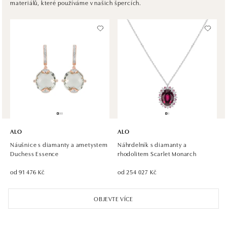
materiálů, které používáme v našich špercích.
tel.: +421 917 090 372
zítra otevřeno od 10:00
Halada OC Aupark, Bratislava
Einsteinova 18, 851 01 Bratislava
tel.: +421 917 090 891
zítra otevřeno od 10:00
ALO
ALO
Náušnice s diamanty a ametystem
Náhrdelník s diamanty a
Duchess Essence
rhodolitem Scarlet Monarch
od 91 476 Kč
od 254 027 Kč
OBJEVTE VÍCE