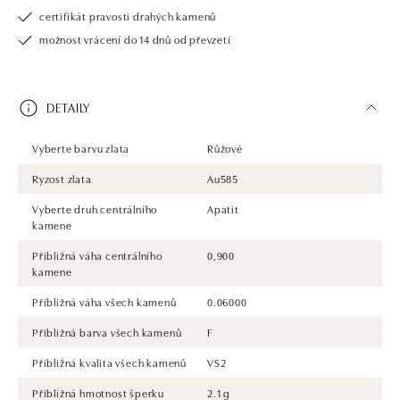
certifikát pravosti drahých kamenů
možnost vrácení do 14 dnů od převzetí
DETAILY
Vyberte barvu zlata
Růžové
Ryzost zlata
Au585
Vyberte druh centrálního
Apatit
kamene
Přibližná váha centrálního
0,900
kamene
Přibližná váha všech kamenů
0.06000
Přibližná barva všech kamenů
F
Přibližná kvalita všech kamenů
VS2
Přibližná hmotnost šperku
2.1 g