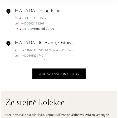
HALADA Česká, Brno
Česká 23, 602 00 Brno
tel.: +420602443261
zítra otevřeno od 09:00
HALADA OC Avion, Ostrava
Rudná 3114/114, 700 30 Ostrava-Zábřeh
tel.: +420605174749
zítra otevřeno od 09:00
ZOBRAZIT VŠECHNY BUTIKY
HALADA OC Eurovea, Bratislava
Pribinova 8, 811 09 Bratislava
tel.: +421 910 284 071
zítra otevřeno od 10:00
Ze stejné kolekce
HALADA OC Avion, Bratislava
Ivanská cesta 16, 821 04 Bratislava
Více než dvě desetiletí věnujeme úsilí zodpovědnému výběru vzácných