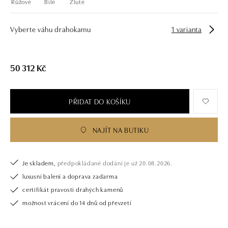
Růžové
Bílé
Žluté
Vyberte váhu drahokamu
1 varianta
50 312 Kč
PŘIDAT DO KOŠÍKU
NAJÍT NA BUTIKU
Je skladem,
předpokládané dodání je už 20.08.2026.
luxusní balení a doprava zadarma
certifikát pravosti drahých kamenů
možnost vrácení do 14 dnů od převzetí