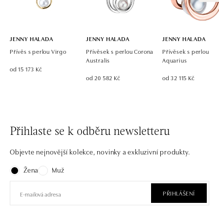
JENNY HALADA
JENNY HALADA
JENNY HALADA
Přívěs s perlou Virgo
Přívěsek s perlou Corona
Přívěsek s perlou
Australis
Aquarius
od 15 173 Kč
od 20 582 Kč
od 32 115 Kč
Přihlaste se k odběru newsletteru
Objevte nejnovější kolekce, novinky a exkluzivní produkty.
Žena
Muž
PŘIHLÁŠENÍ