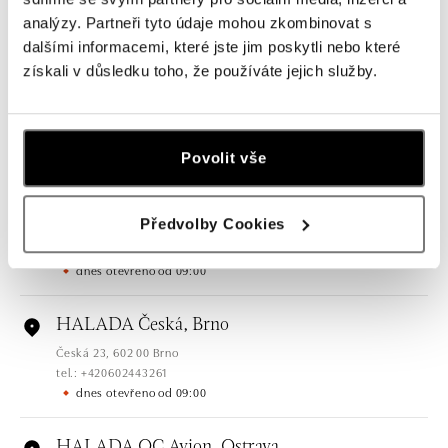
analýzy. Partneři tyto údaje mohou zkombinovat s
Všechny
Česko
Slovensko
dalšími informacemi, které jste jim poskytli nebo které
získali v důsledku toho, že používáte jejich služby.
HALADA Pařížská, Praha
Pařížská 7, 110 00 Praha 1
tel.: +420724986111
dnes otevřeno od 10:00
Povolit vše
HALADA Na Příkopě, Praha
Předvolby Cookies
Na Příkopě 16, 110 00 Praha 1
tel.: +420608028615
dnes otevřeno od 09:00
HALADA Česká, Brno
Česká 23, 602 00 Brno
tel.: +420602443261
dnes otevřeno od 09:00
HALADA OC Avion, Ostrava