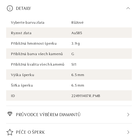
DETAILY
Vyberte barvu zlata
Růžové
Ryzost zlata
Au585
Přibližná hmotnost šperku
3.9 g
Přibližná barva všech kamenů
G
Přibližná kvalita všech kamenů
SI1
Výška šperku
6.5 mm
Šířka šperku
6.5 mm
ID
224911407R.PMB
PRŮVODCE VÝBĚREM DIAMANTŮ
PÉČE O ŠPERK