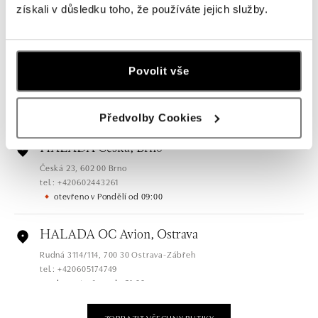
tel.: +420724986111
získali v důsledku toho, že používáte jejich služby.
dnes otevřeno od 11:00
HALADA Na Příkopě, Praha
Povolit vše
Na Příkopě 16, 110 00 Praha 1
tel.: +420608028615
dnes otevřeno od 10:00
Předvolby Cookies
HALADA Česká, Brno
Česká 23, 602 00 Brno
tel.: +420602443261
otevřeno v Pondělí od 09:00
HALADA OC Avion, Ostrava
Rudná 3114/114, 700 30 Ostrava-Zábřeh
tel.: +420605174749
dnes otevřeno do 21:00
ZOBRAZIT VŠECHNY BUTIKY