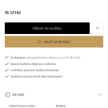
16 321 Kč
PŘIDAT DO KOŠÍKU
NAJÍT NA BUTIKU
Je skladem,
předpokládané dodání je už 19.08.2026.
luxusní balení a doprava zadarma
certifikát pravosti drahých kamenů
možnost vrácení do 14 dnů od převzetí
DETAILY
Vyberte barvu zlata
Růžové