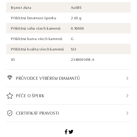
Ryzost zlata
Au585
Přibližná hmotnost šperku
2.65 g
Přibližná váha všech kamenů
0.10000
Přibližná barva všech kamenů
G
Přibližná kvalita všech kamenů
SI3
ID
234800141R.A
PRŮVODCE VÝBĚREM DIAMANTŮ
PÉČE O ŠPERK
CERTIFIKÁT PRAVOSTI