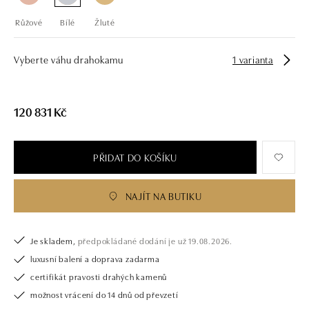
Růžové
Bílé
Žluté
Vyberte váhu drahokamu
1 varianta
120 831 Kč
PŘIDAT DO KOŠÍKU
NAJÍT NA BUTIKU
Je skladem,
předpokládané dodání je už 19.08.2026.
luxusní balení a doprava zadarma
certifikát pravosti drahých kamenů
možnost vrácení do 14 dnů od převzetí