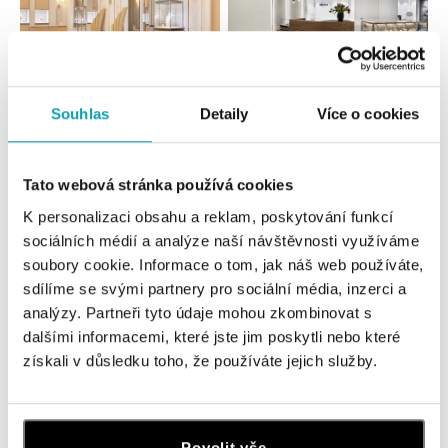
Souhlas
Detaily
Více o cookies
Všechny
Česko
Slovensko
HALADA Pařížská, Praha
Tato webová stránka používá cookies
Pařížská 7, 110 00 Praha 1
K personalizaci obsahu a reklam, poskytování funkcí
tel.: +420724986111
sociálních médií a analýze naší návštěvnosti využíváme
zítra otevřeno od 10:00
soubory cookie. Informace o tom, jak náš web používáte,
sdílíme se svými partnery pro sociální média, inzerci a
HALADA Na Příkopě, Praha
analýzy. Partneři tyto údaje mohou zkombinovat s
Na Příkopě 16, 110 00 Praha 1
dalšími informacemi, které jste jim poskytli nebo které
tel.: +420608028615
získali v důsledku toho, že používáte jejich služby.
zítra otevřeno od 09:00
HALADA Česká, Brno
Povolit vše