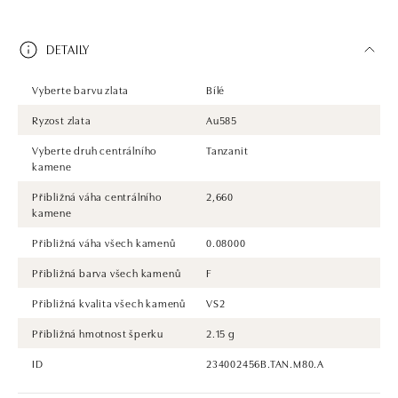
DETAILY
Vyberte barvu zlata
Bílé
Ryzost zlata
Au585
Vyberte druh centrálního
Tanzanit
kamene
Přibližná váha centrálního
2,660
kamene
Přibližná váha všech kamenů
0.08000
Přibližná barva všech kamenů
F
Přibližná kvalita všech kamenů
VS2
Přibližná hmotnost šperku
2.15 g
ID
234002456B.TAN.M80.A