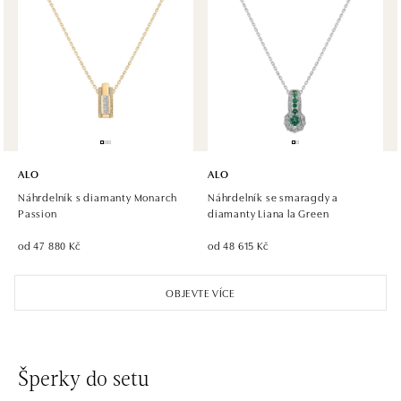
Halada OC Aupark, Bratislava
Einsteinova 18, 851 01 Bratislava
tel.: +421 917 090 891
zítra otevřeno od 09:00
ALO
ALO
Náhrdelník s diamanty Monarch
Náhrdelník se smaragdy a
Passion
diamanty Liana la Green
od 47 880 Kč
od 48 615 Kč
OBJEVTE VÍCE
Šperky do setu