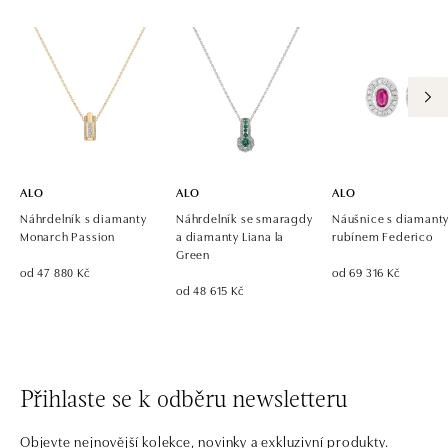
ALO
ALO
ALO
Náhrdelník s diamanty
Náhrdelník se smaragdy
Náušnice s diamanty
Monarch Passion
a diamanty Liana la
rubínem Federico
Green
od 47 880 Kč
od 69 316 Kč
od 48 615 Kč
Přihlaste se k odběru newsletteru
Objevte nejnovější kolekce, novinky a exkluzivní produkty.