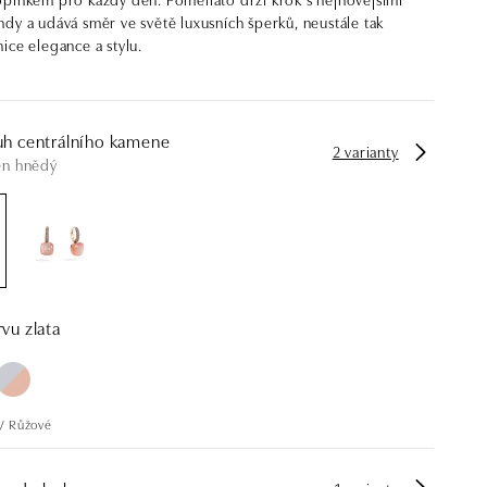
dy a udává směr ve světě luxusních šperků, neustále tak
ice elegance a stylu.
uh centrálního kamene
2 varianty
en hnědý
vu zlata
 / Růžové