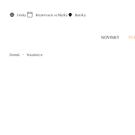
Přeskočit na hlavní obsah
česky
Rezervace schůzky
Butiky
NOVINKY
PE
Domů
Náušnice