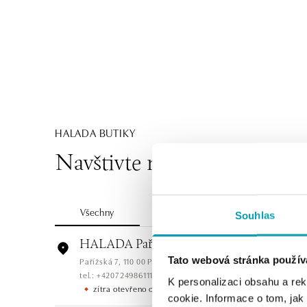
HALADA BUTIKY
Navštivte naše butiky
Všechny
Česko
Slovensko
Souhlas
HALADA Pařížská, Praha
Tato webová stránka použív
Pařížská 7, 110 00 Praha 1
tel.: +420724986111
K personalizaci obsahu a re
zítra otevřeno od 10:00
cookie. Informace o tom, jak