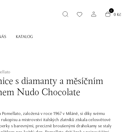
0
0 Kč
NÁS
KATALOG
ellato
ice s diamanty a měsíčním
em Nudo Chocolate
a Pomellato, založená v roce 1967 v Miláně, si díky svému
rukopisu a mistrovství italských zlatníků získala celosvětové
 šperky s barevnými, precizně broušenými drahokamy se staly
plňkem pro každý den. Pomellato drží krok s nejnovějšími