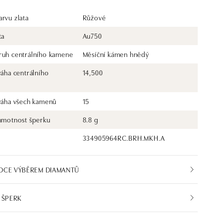
rvu zlata
Růžové
ta
Au750
ruh centrálního kamene
Měsíční kámen hnědý
váha centrálního
14,500
 váha všech kamenů
15
 hmotnost šperku
8.8 g
334905964RC.BRH.MKH.A
DCE VÝBĚREM DIAMANTŮ
 ŠPERK