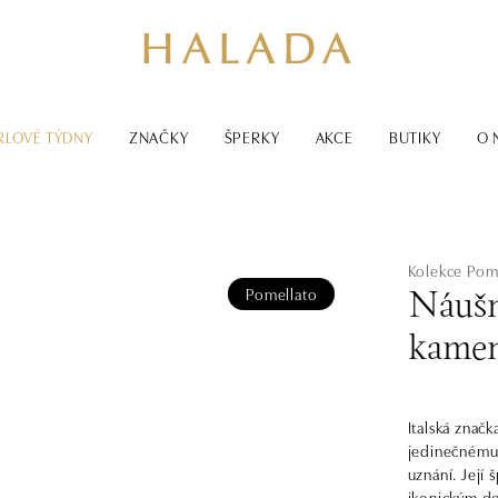
RLOVÉ TÝDNY
ZNAČKY
ŠPERKY
AKCE
BUTIKY
O 
Kolekce Pom
Pomellato
Náušn
kamen
Italská značk
jedinečnému 
uznání. Její
ikonickým do