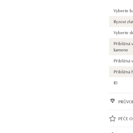
Vyberte ba
Ryzost zla
Vyberte d
Přibližná 
kamene
Přibližná
Přibližná
ID
PRŮVO
PÉČE O