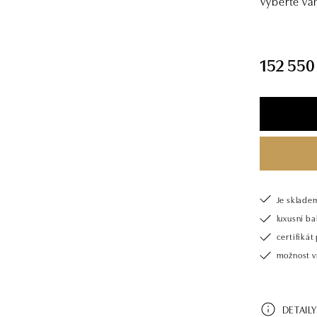
Vyberte vá
152 550
Je sklade
luxusní b
certifiká
možnost v
DETAILY