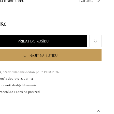
hu drahokamu
1 varianta
 Kč
PŘIDAT DO KOŠÍKU
NAJÍT NA BUTIKU
m,
předpokládané dodání je už 19.08.2026.
alení a doprava zadarma
t pravosti drahých kamenů
rácení do 14 dnů od převzetí