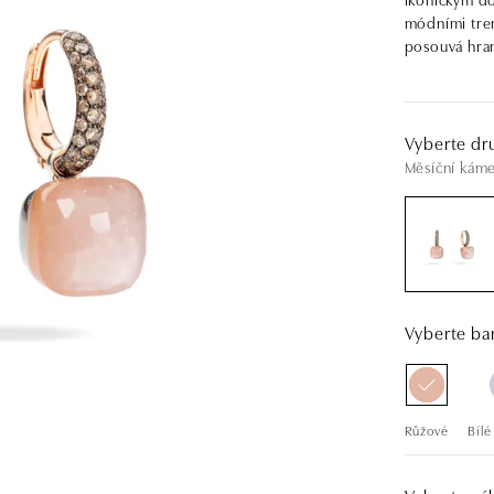
módními tren
posouvá hran
Vyberte dr
Měsíční kám
Vyberte bar
Růžové
Bílé