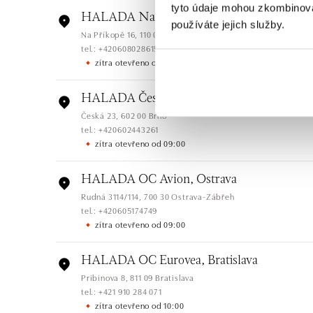
tyto údaje mohou zkombinovat
HALADA Na Příkopě, Praha
používáte jejich služby.
Na Příkopě 16, 110 00 Praha 1
tel.: +420608028615
zítra otevřeno od 09:00
HALADA Česká, Brno
Česká 23, 602 00 Brno
tel.: +420602443261
zítra otevřeno od 09:00
HALADA OC Avion, Ostrava
Rudná 3114/114, 700 30 Ostrava-Zábřeh
tel.: +420605174749
zítra otevřeno od 09:00
HALADA OC Eurovea, Bratislava
Pribinova 8, 811 09 Bratislava
tel.: +421 910 284 071
zítra otevřeno od 10:00