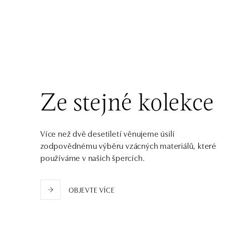
HALADA OC Avion, Bratislava
Ivanská cesta 16, 821 04 Bratislava
tel.: +421 917 090 372
zítra otevřeno od 09:00
Halada OC Aupark, Bratislava
Einsteinova 18, 851 01 Bratislava
Ze stejné kolekce
tel.: +421 917 090 891
zítra otevřeno od 09:00
Více než dvě desetiletí věnujeme úsilí
zodpovědnému výběru vzácných materiálů, které
používáme v našich špercích.
OBJEVTE VÍCE