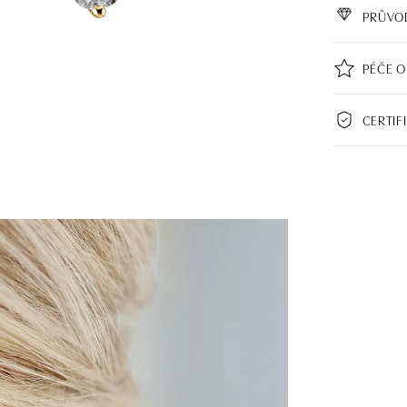
PRŮVO
PÉČE O
CERTIF