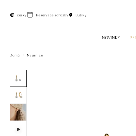
Přeskočit na hlavní obsah
česky
Rezervace schůzky
Butiky
NOVINKY
PE
Domů
Náušnice