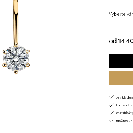
Vyberte vá
od 14 40
Je sklade
luxusní b
certifiká
možnost v