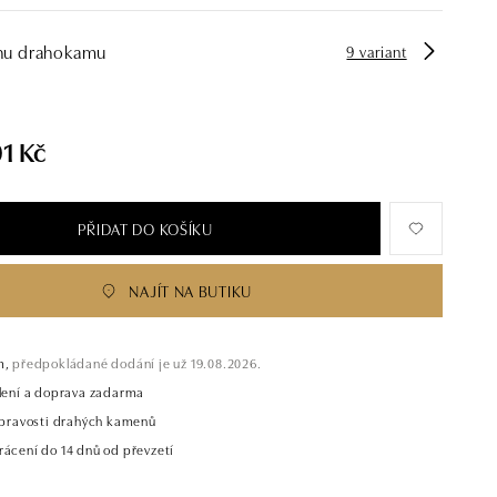
hu drahokamu
9 variant
1 Kč
PŘIDAT DO KOŠÍKU
NAJÍT NA BUTIKU
m,
předpokládané dodání je už 19.08.2026.
alení a doprava zadarma
t pravosti drahých kamenů
rácení do 14 dnů od převzetí