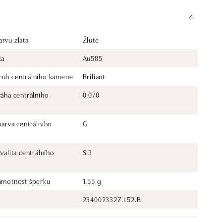
rvu zlata
Žluté
ta
Au585
ruh centrálního kamene
Briliant
váha centrálního
0,070
barva centrálního
G
kvalita centrálního
SI3
 hmotnost šperku
1.55 g
234002332Z.L52.B