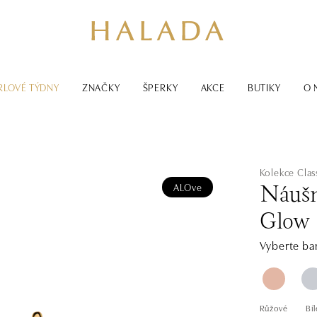
RLOVÉ TÝDNY
ZNAČKY
ŠPERKY
AKCE
BUTIKY
O 
Kolekce Class
ALOve
Náušn
Glow
Vyberte bar
Růžové
Bíl