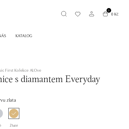
0
0 Kč
NÁS
KATALOG
ic First
Kolekce ALOve
ice s diamantem Everyday
vu zlata
é
Žluté