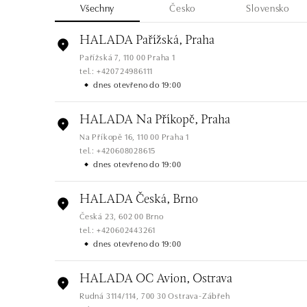
Všechny
Česko
Slovensko
HALADA Pařížská, Praha
Pařížská 7, 110 00 Praha 1
tel.: +420724986111
dnes otevřeno do 19:00
HALADA Na Příkopě, Praha
Na Příkopě 16, 110 00 Praha 1
tel.: +420608028615
dnes otevřeno do 19:00
HALADA Česká, Brno
Česká 23, 602 00 Brno
tel.: +420602443261
dnes otevřeno do 19:00
HALADA OC Avion, Ostrava
Rudná 3114/114, 700 30 Ostrava-Zábřeh