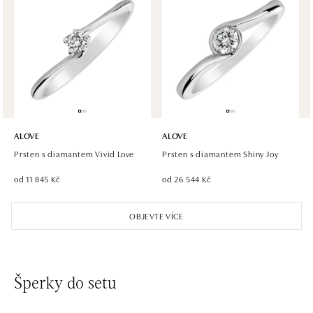
Halada OC Aupark, Bratislava
Einsteinova 18, 851 01 Bratislava
tel.: +421 917 090 891
dnes otevřeno od 10:00
ALOVE
ALOVE
Prsten s diamantem Vivid Love
Prsten s diamantem Shiny Joy
od 11 845 Kč
od 26 544 Kč
OBJEVTE VÍCE
Šperky do setu