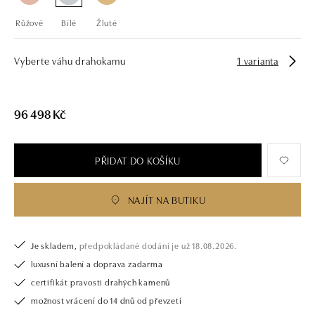
Růžové
Bílé
Žluté
Vyberte váhu drahokamu
1 varianta
96 498 Kč
PŘIDAT DO KOŠÍKU
NAJÍT NA BUTIKU
Je skladem,
předpokládané dodání je už 18.08.2026.
luxusní balení a doprava zadarma
certifikát pravosti drahých kamenů
možnost vrácení do 14 dnů od převzetí