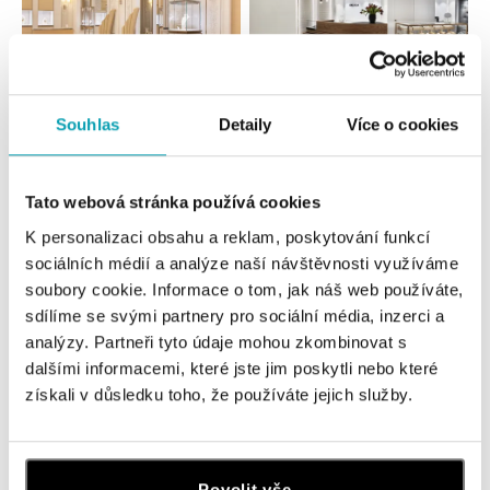
Souhlas
Detaily
Více o cookies
Všechny
Česko
Slovensko
HALADA Pařížská, Praha
Tato webová stránka používá cookies
Pařížská 7, 110 00 Praha 1
K personalizaci obsahu a reklam, poskytování funkcí
tel.: +420724986111
sociálních médií a analýze naší návštěvnosti využíváme
dnes otevřeno od 10:00
soubory cookie. Informace o tom, jak náš web používáte,
sdílíme se svými partnery pro sociální média, inzerci a
HALADA Na Příkopě, Praha
analýzy. Partneři tyto údaje mohou zkombinovat s
Na Příkopě 16, 110 00 Praha 1
dalšími informacemi, které jste jim poskytli nebo které
tel.: +420608028615
získali v důsledku toho, že používáte jejich služby.
dnes otevřeno od 09:00
HALADA Česká, Brno
Povolit vše