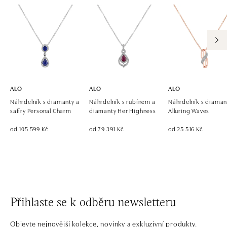
ALO
ALO
ALO
Náhrdelník s diamanty a
Náhrdelník s rubínem a
Náhrdelník s diaman
safíry Personal Charm
diamanty Her Highness
Alluring Waves
od 105 599 Kč
od 79 391 Kč
od 25 516 Kč
Přihlaste se k odběru newsletteru
Objevte nejnovější kolekce, novinky a exkluzivní produkty.