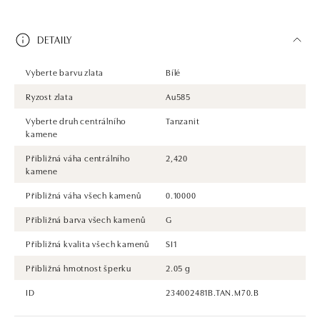
DETAILY
Vyberte barvu zlata
Bílé
Ryzost zlata
Au585
Vyberte druh centrálního
Tanzanit
kamene
Přibližná váha centrálního
2,420
kamene
Přibližná váha všech kamenů
0.10000
Přibližná barva všech kamenů
G
Přibližná kvalita všech kamenů
SI1
Přibližná hmotnost šperku
2.05 g
ID
234002481B.TAN.M70.B