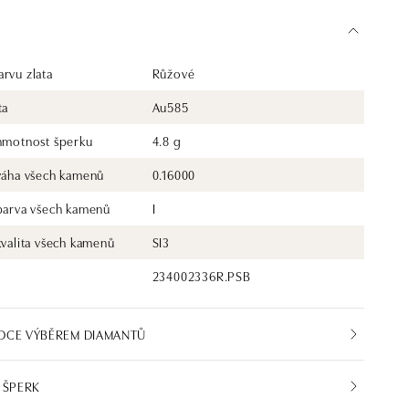
rvu zlata
Růžové
ta
Au585
 hmotnost šperku
4.8 g
 váha všech kamenů
0.16000
 barva všech kamenů
I
kvalita všech kamenů
SI3
234002336R.PSB
DCE VÝBĚREM DIAMANTŮ
 ŠPERK