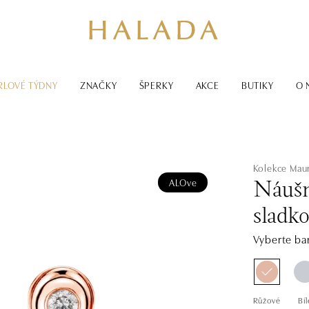
RLOVÉ TÝDNY
ZNAČKY
ŠPERKY
AKCE
BUTIKY
O 
Kolekce Maur
ALOve
Náušn
sladk
Vyberte bar
Růžové
Bíl