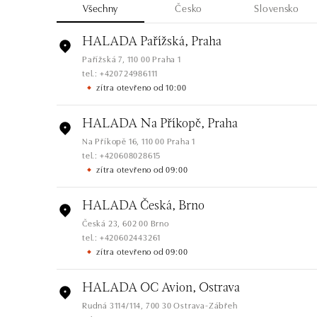
Všechny
Česko
Slovensko
HALADA Pařížská, Praha
Pařížská 7, 110 00 Praha 1
tel.: +420724986111
zítra otevřeno od 10:00
HALADA Na Příkopě, Praha
Na Příkopě 16, 110 00 Praha 1
tel.: +420608028615
zítra otevřeno od 09:00
HALADA Česká, Brno
Česká 23, 602 00 Brno
tel.: +420602443261
zítra otevřeno od 09:00
HALADA OC Avion, Ostrava
Rudná 3114/114, 700 30 Ostrava-Zábřeh