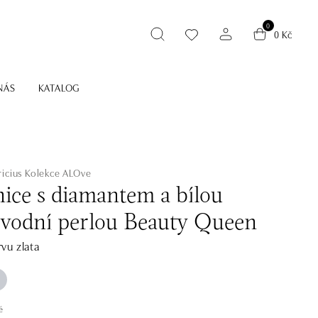
0
0 Kč
NÁS
KATALOG
icius
Kolekce ALOve
ice s diamantem a bílou
ovodní perlou Beauty Queen
vu zlata
é