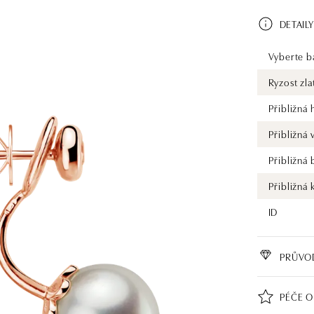
DETAILY
Vyberte ba
Ryzost zla
Přibližná
Přibližná
Přibližná
Přibližná 
ID
PRŮVO
PÉČE O