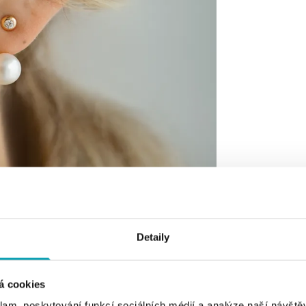
Detaily
á cookies
klam, poskytování funkcí sociálních médií a analýze naší návšt