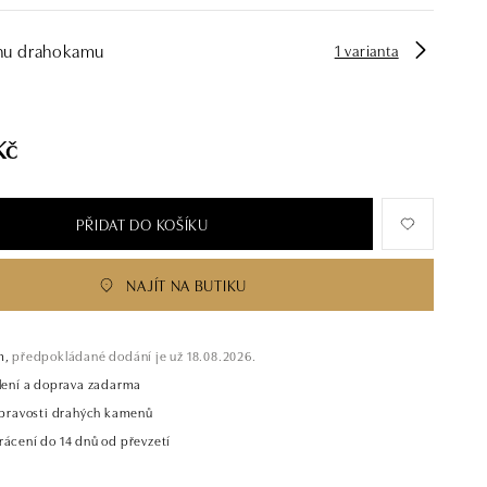
hu drahokamu
1 varianta
Kč
PŘIDAT DO KOŠÍKU
NAJÍT NA BUTIKU
m,
předpokládané dodání je už 18.08.2026.
alení a doprava zadarma
t pravosti drahých kamenů
rácení do 14 dnů od převzetí