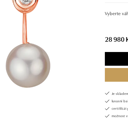
Vyberte vá
28 980 
Je sklade
luxusní b
certifiká
možnost v