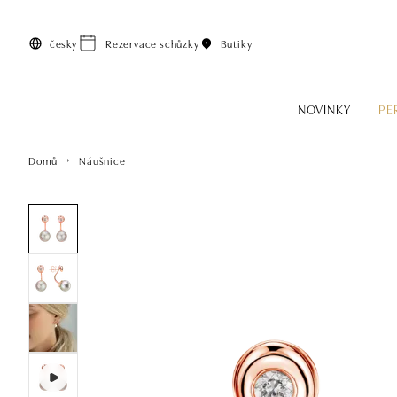
Přeskočit na hlavní obsah
česky
Rezervace schůzky
Butiky
NOVINKY
PE
Domů
Náušnice