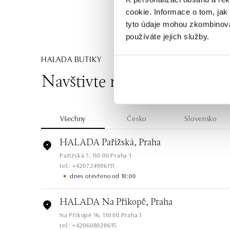
cookie. Informace o tom, jak
tyto údaje mohou zkombinovat
používáte jejich služby.
HALADA BUTIKY
Navštivte naše butiky
Všechny
Česko
Slovensko
HALADA Pařížská, Praha
Pařížská 7, 110 00 Praha 1
tel.: +420724986111
dnes otevřeno od 10:00
HALADA Na Příkopě, Praha
Na Příkopě 16, 110 00 Praha 1
tel.: +420608028615