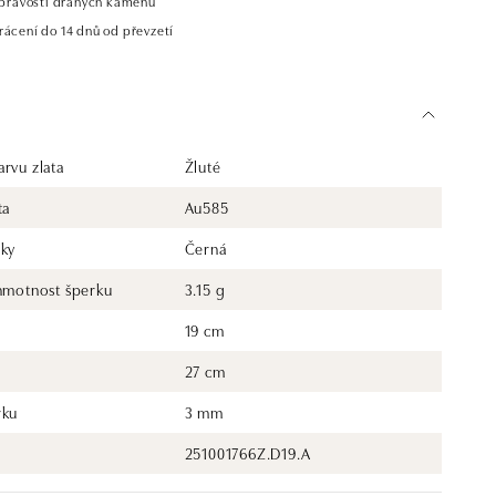
t pravosti drahých kamenů
rácení do 14 dnů od převzetí
rvu zlata
Žluté
ta
Au585
rky
Černá
 hmotnost šperku
3.15 g
19 cm
27 cm
rku
3 mm
251001766Z.D19.A