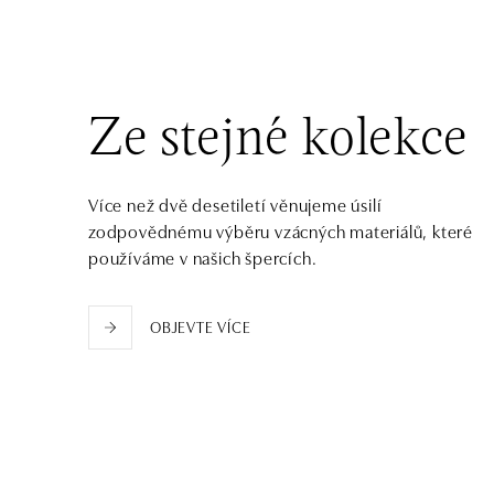
tel.: +421 917 090 372
dnes otevřeno od 10:00
Halada OC Aupark, Bratislava
Einsteinova 18, 851 01 Bratislava
Ze stejné kolekce
tel.: +421 917 090 891
dnes otevřeno od 10:00
Více než dvě desetiletí věnujeme úsilí
zodpovědnému výběru vzácných materiálů, které
používáme v našich špercích.
OBJEVTE VÍCE