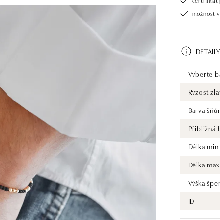
certifiká
možnost v
DETAILY
Vyberte ba
Ryzost zla
Barva šňů
Přibližná
Délka min
Délka max
Výška špe
ID