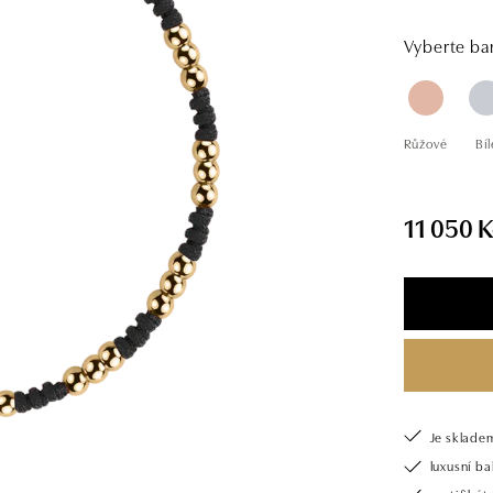
Vyberte bar
Růžové
Bíl
11 050 K
Je sklade
luxusní b