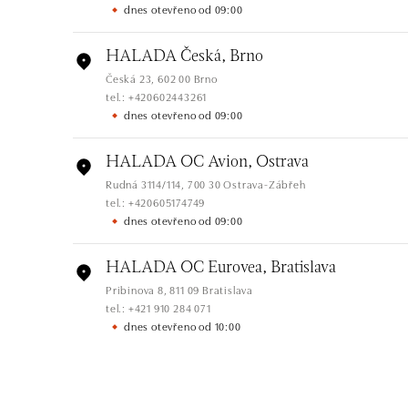
dnes otevřeno od 09:00
HALADA Česká, Brno
Česká 23, 602 00 Brno
tel.: +420602443261
dnes otevřeno od 09:00
HALADA OC Avion, Ostrava
Rudná 3114/114, 700 30 Ostrava-Zábřeh
tel.: +420605174749
dnes otevřeno od 09:00
HALADA OC Eurovea, Bratislava
Pribinova 8, 811 09 Bratislava
tel.: +421 910 284 071
dnes otevřeno od 10:00
HALADA OC Avion, Bratislava
Ivanská cesta 16, 821 04 Bratislava