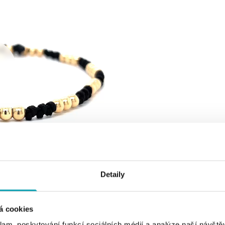
Detaily
á cookies
klam, poskytování funkcí sociálních médií a analýze naší návšt