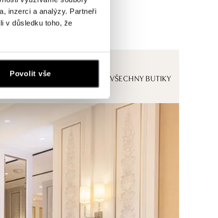
, inzerci a analýzy. Partneři
li v důsledku toho, že
Povolit vše
ZOBRAZIT VŠECHNY BUTIKY