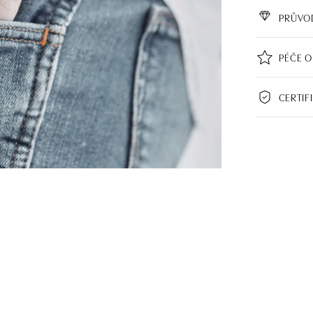
PRŮVO
PÉČE O
CERTIF