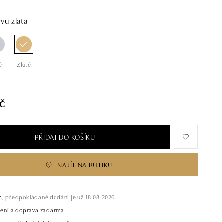
vu zlata
é
Žluté
č
PŘIDAT DO KOŠÍKU
NAJÍT NA BUTIKU
m,
předpokládané dodání je už 18.08.2026.
alení a doprava zadarma