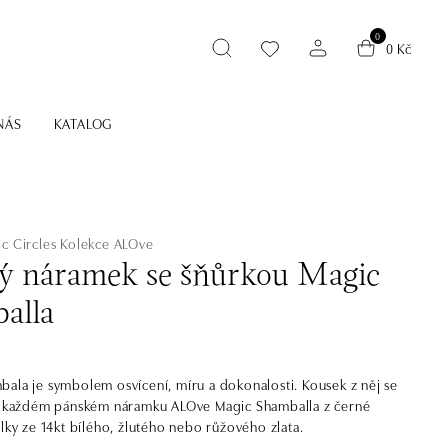
0
0 Kč
NÁS
KATALOG
c Circles
Kolekce ALOve
ý náramek se šňůrkou Magic
alla
ala je symbolem osvícení, míru a dokonalosti. Kousek z něj se
 v každém pánském náramku ALOve Magic Shamballa z černé
álky ze 14kt bílého, žlutého nebo růžového zlata.