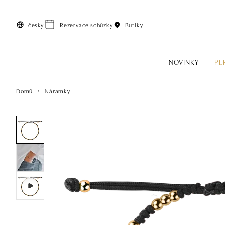
Přeskočit na hlavní obsah
česky
Rezervace schůzky
Butiky
NOVINKY
PE
Domů
Náramky