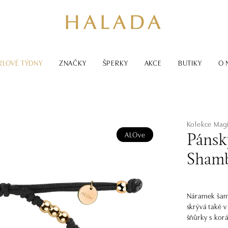
RLOVÉ TÝDNY
ZNAČKY
ŠPERKY
AKCE
BUTIKY
O 
Kolekce Magi
ALOve
Pánsk
Shamb
Náramek šamb
skrývá také
šňůrky s kor