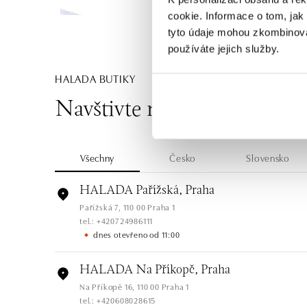
cookie. Informace o tom, jak
tyto údaje mohou zkombinovat
používáte jejich služby.
HALADA BUTIKY
Navštivte naše butiky
Všechny
Česko
Slovensko
HALADA Pařížská, Praha
Pařížská 7, 110 00 Praha 1
tel.: +420724986111
dnes otevřeno od 11:00
HALADA Na Příkopě, Praha
Na Příkopě 16, 110 00 Praha 1
tel.: +420608028615