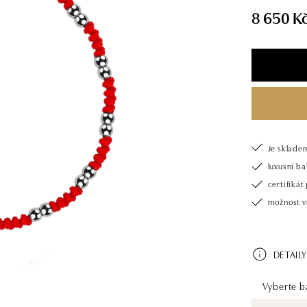
8 650 K
Je sklade
luxusní b
certifiká
možnost v
DETAILY
Vyberte ba