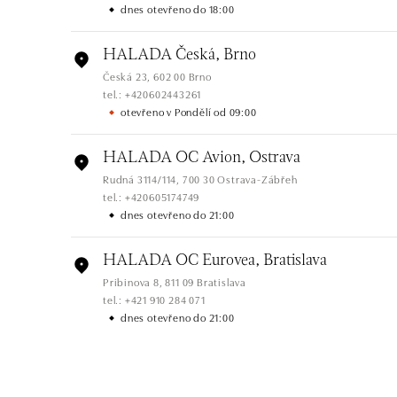
dnes otevřeno do 18:00
HALADA Česká, Brno
Česká 23, 602 00 Brno
tel.: +420602443261
otevřeno v Pondělí od 09:00
HALADA OC Avion, Ostrava
Rudná 3114/114, 700 30 Ostrava-Zábřeh
tel.: +420605174749
dnes otevřeno do 21:00
HALADA OC Eurovea, Bratislava
Pribinova 8, 811 09 Bratislava
tel.: +421 910 284 071
dnes otevřeno do 21:00
HALADA OC Avion, Bratislava
Ivanská cesta 16, 821 04 Bratislava