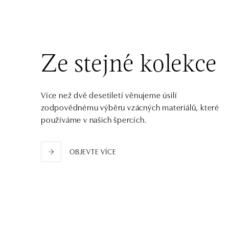
tel.: +421 917 090 372
dnes otevřeno do 21:00
Halada OC Aupark, Bratislava
Einsteinova 18, 851 01 Bratislava
Ze stejné kolekce
tel.: +421 917 090 891
dnes otevřeno do 21:00
Více než dvě desetiletí věnujeme úsilí
zodpovědnému výběru vzácných materiálů, které
používáme v našich špercích.
OBJEVTE VÍCE