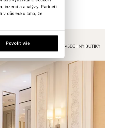
, inzerci a analýzy. Partneři
li v důsledku toho, že
Povolit vše
ZOBRAZIT VŠECHNY BUTIKY