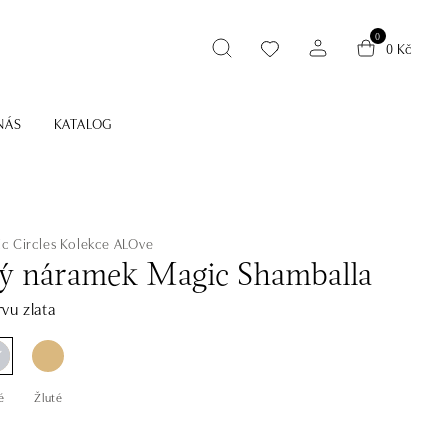
0
0 Kč
NÁS
KATALOG
c Circles
Kolekce ALOve
ý náramek Magic Shamballa
vu zlata
é
Žluté