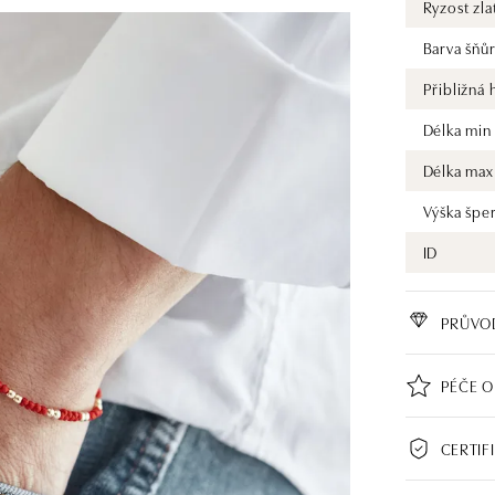
Ryzost zla
Barva šňů
Přibližná
Délka min
Délka max
Výška špe
ID
PRŮVO
PÉČE O
CERTIF