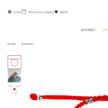
Přeskočit na hlavní obsah
česky
Rezervace schůzky
Butiky
NOVINKY
PE
Domů
Náramky