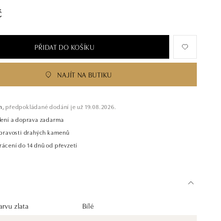
č
PŘIDAT DO KOŠÍKU
NAJÍT NA BUTIKU
m,
předpokládané dodání je už 19.08.2026.
alení a doprava zadarma
t pravosti drahých kamenů
rácení do 14 dnů od převzetí
rvu zlata
Bílé