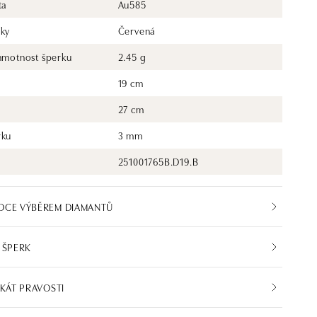
ta
Au585
rky
Červená
 hmotnost šperku
2.45 g
19 cm
27 cm
rku
3 mm
251001765B.D19.B
DCE VÝBĚREM DIAMANTŮ
 ŠPERK
IKÁT PRAVOSTI