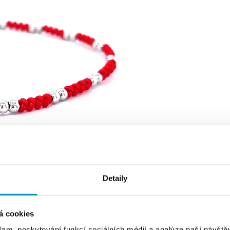
Detaily
á cookies
klam, poskytování funkcí sociálních médií a analýze naší návšt