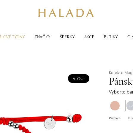
RLOVÉ TÝDNY
ZNAČKY
ŠPERKY
AKCE
BUTIKY
O 
Kolekce Magi
ALOve
Pánsk
Vyberte bar
Růžové
Bíl