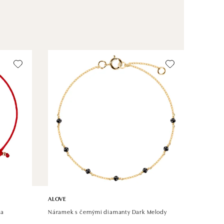
ALOVE
la
Náramek s černými diamanty Dark Melody