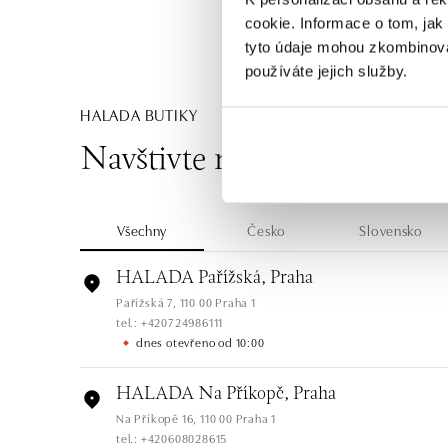
cookie. Informace o tom, jak
tyto údaje mohou zkombinovat
používáte jejich služby.
HALADA BUTIKY
Navštivte naše butiky
Všechny
Česko
Slovensko
HALADA Pařížská, Praha
Pařížská 7, 110 00 Praha 1
tel.: +420724986111
dnes otevřeno od 10:00
HALADA Na Příkopě, Praha
Na Příkopě 16, 110 00 Praha 1
tel.: +420608028615