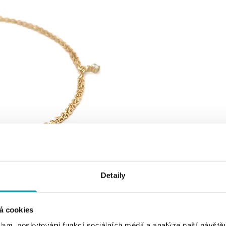
Detaily
á cookies
klam, poskytování funkcí sociálních médií a analýze naší návšt