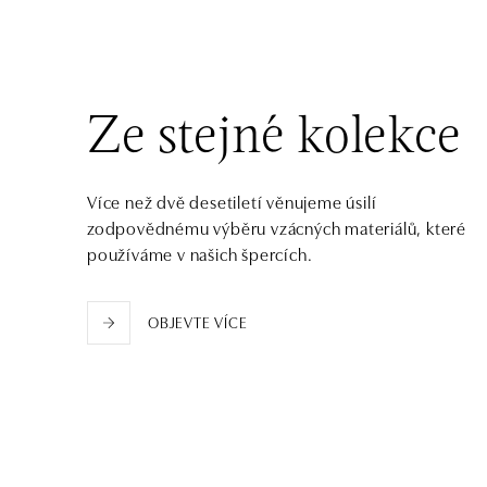
tel.: +421 917 090 372
dnes otevřeno od 10:00
Halada OC Aupark, Bratislava
Einsteinova 18, 851 01 Bratislava
Ze stejné kolekce
tel.: +421 917 090 891
dnes otevřeno od 10:00
Více než dvě desetiletí věnujeme úsilí
zodpovědnému výběru vzácných materiálů, které
používáme v našich špercích.
OBJEVTE VÍCE