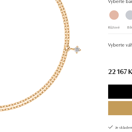
Vyberte bar
Růžové
Bíl
Vyberte vá
22 167 
Je sklade