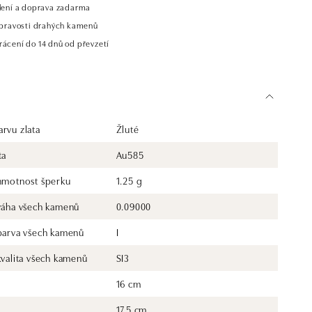
alení a doprava zadarma
t pravosti drahých kamenů
rácení do 14 dnů od převzetí
rvu zlata
Žluté
ta
Au585
 hmotnost šperku
1.25 g
 váha všech kamenů
0.09000
 barva všech kamenů
I
kvalita všech kamenů
SI3
16 cm
17.5 cm