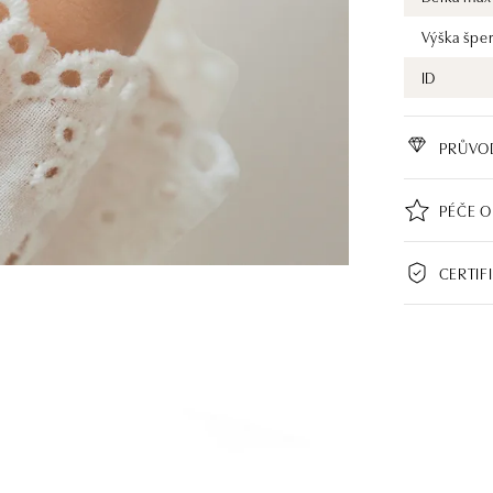
Výška špe
ID
PRŮVO
PÉČE O
CERTIF