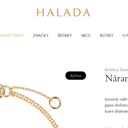
RLOVÉ TÝDNY
ZNAČKY
ŠPERKY
AKCE
BUTIKY
O 
Kolekce Dan
ALOve
Náram
Luxusný náhr
jasne defino
tvare diaman