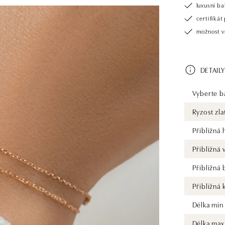
luxusní b
certifiká
možnost v
DETAILY
Vyberte ba
Ryzost zla
Přibližná
Přibližná
Přibližná
Přibližná 
Délka min
Délka max