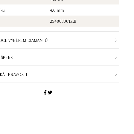
rku
4.6 mm
254003061Z.B
DCE VÝBĚREM DIAMANTŮ
 ŠPERK
IKÁT PRAVOSTI