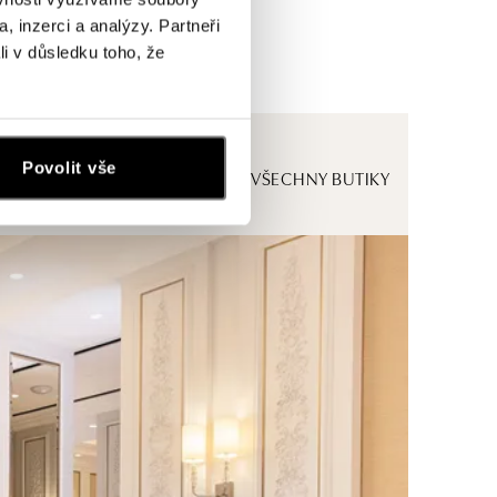
, inzerci a analýzy. Partneři
li v důsledku toho, že
Povolit vše
ZOBRAZIT VŠECHNY BUTIKY