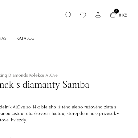
0
0 Kč
NÁS
KATALOG
cing Diamonds
Kolekce ALOve
ek s diamanty Samba
delník ALOve zo 14kt bieleho, žltého alebo ružového zlata s
vanou čistou retiazkovou siluetou, ktorej dominuje prívesok v
tovej hviezdy.