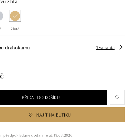
vu zlata
é
Žluté
hu drahokamu
1 varianta
Kč
PŘIDAT DO KOŠÍKU
NAJÍT NA BUTIKU
m,
předpokládané dodání je už 19.08.2026.