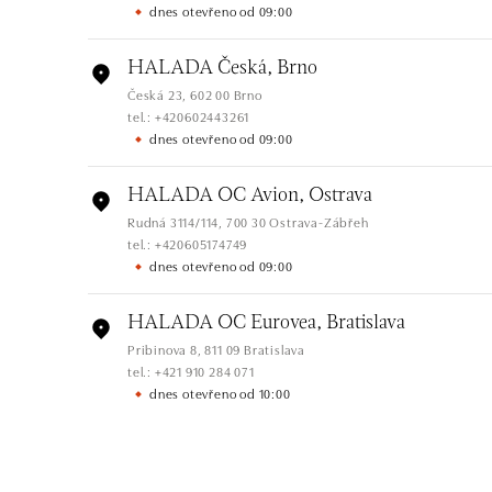
dnes otevřeno od 09:00
HALADA Česká, Brno
Česká 23, 602 00 Brno
tel.: +420602443261
dnes otevřeno od 09:00
HALADA OC Avion, Ostrava
Rudná 3114/114, 700 30 Ostrava-Zábřeh
tel.: +420605174749
dnes otevřeno od 09:00
HALADA OC Eurovea, Bratislava
Pribinova 8, 811 09 Bratislava
tel.: +421 910 284 071
dnes otevřeno od 10:00
HALADA OC Avion, Bratislava
Ivanská cesta 16, 821 04 Bratislava