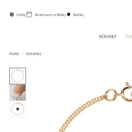
Přeskočit na hlavní obsah
česky
Rezervace schůzky
Butiky
NOVINKY
PE
Domů
Náramky