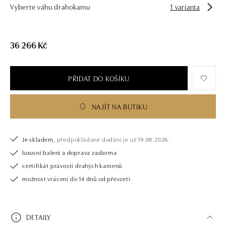
Vyberte váhu drahokamu
1 varianta
zásnubní prsten nebo diamantový náramek či náhrdelník, nedarujete s
námi pouze šperk, ale také chytrou investici.
36 266 Kč
PŘIDAT DO KOŠÍKU
NAJÍT NA BUTIKU
Je skladem,
předpokládané dodání je už 19.08.2026.
luxusní balení a doprava zadarma
certifikát pravosti drahých kamenů
možnost vrácení do 14 dnů od převzetí
DETAILY