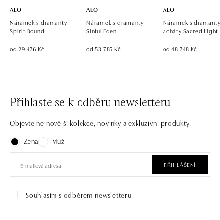
ALO
ALO
ALO
Náramek s diamanty
Náramek s diamanty
Náramek s diamanty
Spirit Bound
Sinful Eden
acháty Sacred Light
od 29 476 Kč
od 53 785 Kč
od 48 748 Kč
Přihlaste se k odběru newsletteru
Objevte nejnovější kolekce, novinky a exkluzivní produkty.
Žena
Muž
PŘIHLÁŠENÍ
Souhlasím s odběrem newsletteru