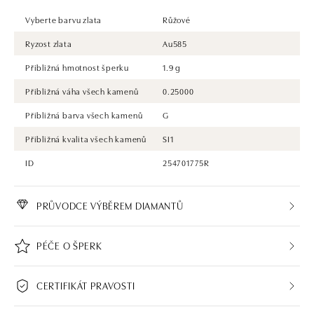
Vyberte barvu zlata
Růžové
Ryzost zlata
Au585
Přibližná hmotnost šperku
1.9 g
Přibližná váha všech kamenů
0.25000
Přibližná barva všech kamenů
G
Přibližná kvalita všech kamenů
SI1
ID
254701775R
PRŮVODCE VÝBĚREM DIAMANTŮ
PÉČE O ŠPERK
CERTIFIKÁT PRAVOSTI