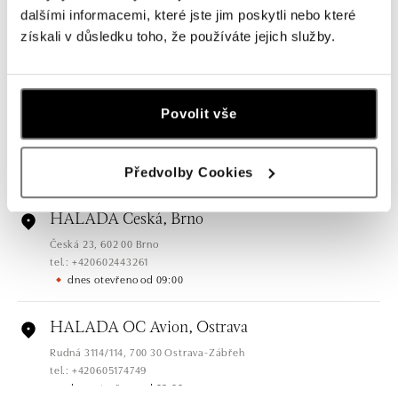
HALADA Pařížská, Praha
dalšími informacemi, které jste jim poskytli nebo které
Pařížská 7, 110 00 Praha 1
získali v důsledku toho, že používáte jejich služby.
tel.: +420724986111
dnes otevřeno od 10:00
HALADA Na Příkopě, Praha
Povolit vše
Na Příkopě 16, 110 00 Praha 1
tel.: +420608028615
dnes otevřeno od 09:00
Předvolby Cookies
HALADA Česká, Brno
Česká 23, 602 00 Brno
tel.: +420602443261
dnes otevřeno od 09:00
HALADA OC Avion, Ostrava
Rudná 3114/114, 700 30 Ostrava-Zábřeh
tel.: +420605174749
dnes otevřeno od 09:00