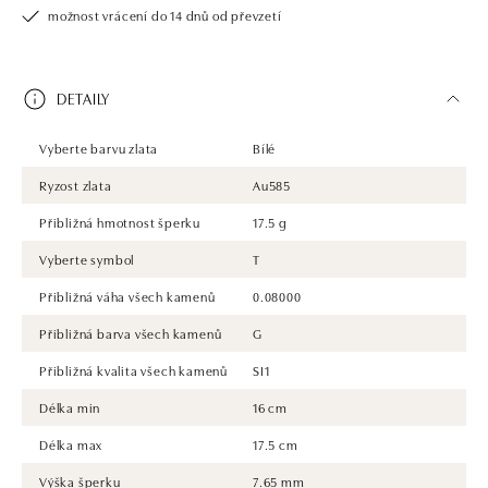
možnost vrácení do 14 dnů od převzetí
DETAILY
Vyberte barvu zlata
Bílé
Ryzost zlata
Au585
Přibližná hmotnost šperku
17.5 g
Vyberte symbol
T
Přibližná váha všech kamenů
0.08000
Přibližná barva všech kamenů
G
Přibližná kvalita všech kamenů
SI1
Délka min
16 cm
Délka max
17.5 cm
Výška šperku
7.65 mm