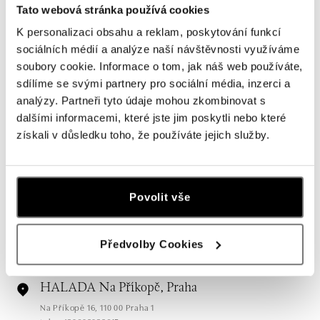
Tato webová stránka používá cookies
K personalizaci obsahu a reklam, poskytování funkcí
sociálních médií a analýze naší návštěvnosti využíváme
soubory cookie. Informace o tom, jak náš web používáte,
sdílíme se svými partnery pro sociální média, inzerci a
analýzy. Partneři tyto údaje mohou zkombinovat s
dalšími informacemi, které jste jim poskytli nebo které
získali v důsledku toho, že používáte jejich služby.
Všechny
Česko
Slovensko
Povolit vše
HALADA Pařížská, Praha
Pařížská 7, 110 00 Praha 1
tel.: +420724986111
Předvolby Cookies
dnes otevřeno od 10:00
HALADA Na Příkopě, Praha
Na Příkopě 16, 110 00 Praha 1