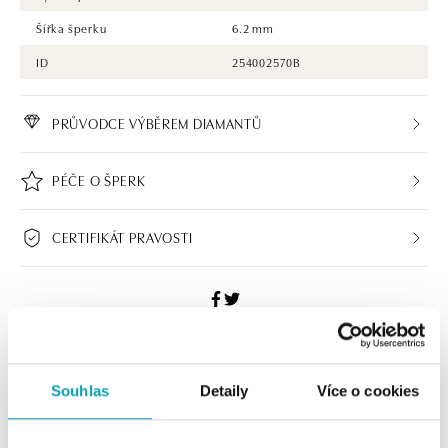
Šířka šperku
6.2 mm
ID
254002570B
PRŮVODCE VÝBĚREM DIAMANTŮ
PÉČE O ŠPERK
CERTIFIKÁT PRAVOSTI
HALADA BUTIKY
Souhlas
Detaily
Více o cookies
Navštivte naše butiky