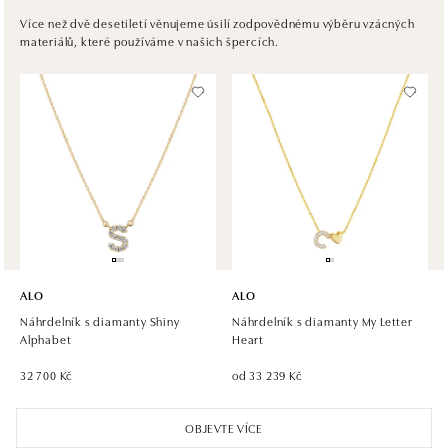
Ivanská cesta 16, 821 04 Bratislava
Více než dvě desetiletí věnujeme úsilí zodpovědnému výběru vzácných
materiálů, které používáme v našich špercích.
tel.: +421 917 090 372
dnes otevřeno od 10:00
Halada OC Aupark, Bratislava
Einsteinova 18, 851 01 Bratislava
tel.: +421 917 090 891
dnes otevřeno od 10:00
ALO
ALO
Náhrdelník s diamanty Shiny
Náhrdelník s diamanty My Letter
Alphabet
Heart
32 700 Kč
od 33 239 Kč
OBJEVTE VÍCE