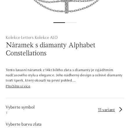
Kolekce Letters
Kolekce ALO
Náramek s diamanty Alphabet
Constellations
Tento luxusní náramek z 14kt bílého zlata s diamanty je vyjádřením
nadčasového stylu a elegance. Jeho nádherný design a oslnivé diamanty
tvoří šperk, který okouzlí na první pohled.
Přečtěte si více
Společnost ALO diamonds vyrábí v Čechách šperky z diamantů a
drahých kamenů už téměř 30 let. Každý šperk je tak originál a je také
opatřen certifikátem pravosti a dodán v luxusním balení. Ať už vybíráte
zásnubní prsten nebo diamantový náramek či náhrdelník, nedarujete s
Vyberte symbol
11 variant
námi pouze šperk, ale také chytrou investici.
T
Vyberte barvu zlata