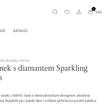
0
0 Kč
NÁS
KATALOG
bles
Kolekce ALOve
ek s diamantem Sparkling
s
ramek z bílého zlata s minimalistickým designem zdobený
emný doplněk pro každý den i zvláštní příležitost potěší každou