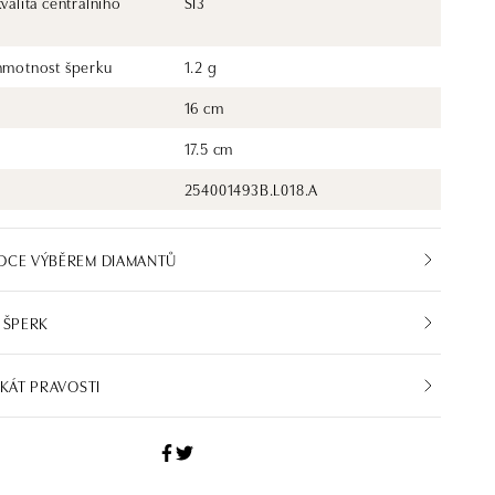
kvalita centrálního
SI3
 hmotnost šperku
1.2 g
16 cm
17.5 cm
254001493B.L018.A
DCE VÝBĚREM DIAMANTŮ
 ŠPERK
IKÁT PRAVOSTI