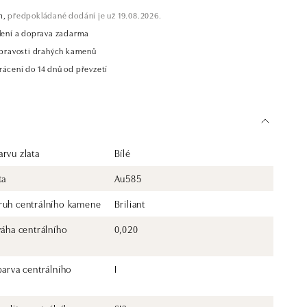
m,
předpokládané dodání je už 19.08.2026.
alení a doprava zadarma
t pravosti drahých kamenů
rácení do 14 dnů od převzetí
rvu zlata
Bílé
ta
Au585
ruh centrálního kamene
Briliant
váha centrálního
0,020
barva centrálního
I