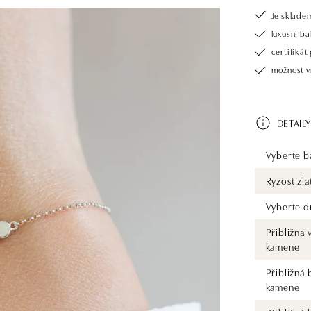
Je sklade
luxusní b
certifiká
možnost v
DETAILY
Vyberte ba
Ryzost zla
Vyberte d
Přibližná 
kamene
Přibližná 
kamene