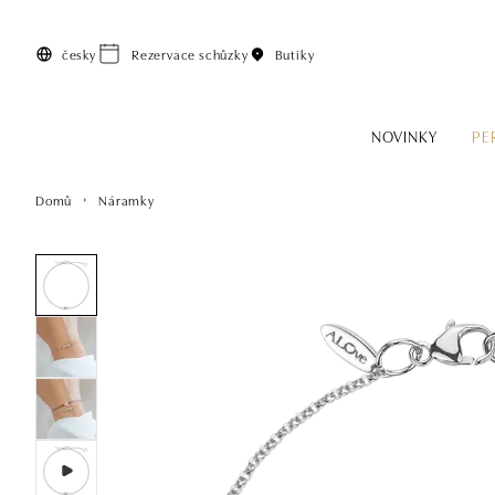
Přeskočit na hlavní obsah
česky
Rezervace schůzky
Butiky
NOVINKY
PE
Domů
Náramky