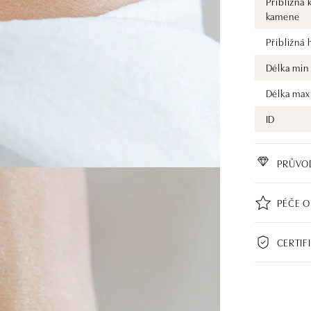
Přibližná 
kamene
Přibližná
Délka min
Délka max
ID
PRŮVO
PÉČE O
CERTIF