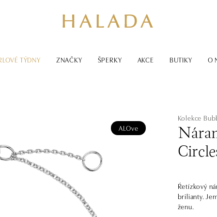
RLOVÉ TÝDNY
ZNAČKY
ŠPERKY
AKCE
BUTIKY
O 
Kolekce Bub
ALOve
Náram
Circle
Ŕetízkový ná
brilianty. J
ženu.