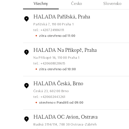
Všechny
Česko
Slovensko
HALADA Pařížská, Praha
Pařížská 7, 110 00 Praha 1
tel.: +420724986111
zítra otevřeno od 11:00
HALADA Na Příkopě, Praha
Na Příkopě 16, 110 00 Praha 1
tel.: +420608028615
zítra otevřeno od 10:00
HALADA Česká, Brno
Česká 23, 602 00 Brno
tel.: +420602443261
otevřeno v Pondělí od 09:00
HALADA OC Avion, Ostrava
Rudná 3114/114, 700 30 Ostrava-Zábřeh