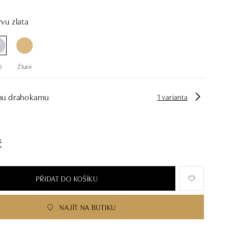
vu zlata
é
Žluté
hu drahokamu
1 varianta
č
PŘIDAT DO KOŠÍKU
NAJÍT NA BUTIKU