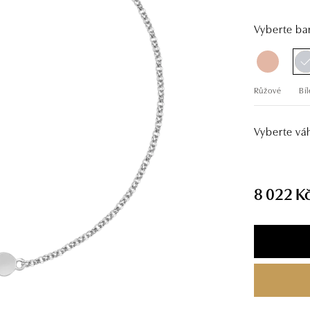
Vyberte bar
Růžové
Bíl
Vyberte vá
8 022 K