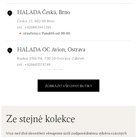
HALADA Česká, Brno
Česká 23, 602 00 Brno
tel.: +420602443261
otevřeno v Pondělí od 09:00
HALADA OC Avion, Ostrava
Rudná 3114/114, 700 30 Ostrava-Zábřeh
tel.: +420605174749
dnes otevřeno do 21:00
ZOBRAZIT VŠECHNY BUTIKY
HALADA OC Eurovea, Bratislava
Pribinova 8, 811 09 Bratislava
tel.: +421 910 284 071
dnes otevřeno do 21:00
Ze stejné kolekce
HALADA OC Avion, Bratislava
Ivanská cesta 16, 821 04 Bratislava
Více než dvě desetiletí věnujeme úsilí zodpovědnému výběru vzácných