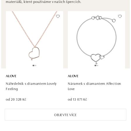
materiálů, které používáme v našich špercích.
tel.: +421 917 090 372
dnes otevřeno do 21:00
Halada OC Aupark, Bratislava
Einsteinova 18, 851 01 Bratislava
tel.: +421 917 090 891
dnes otevřeno do 21:00
ALOVE
ALOVE
Náhrdelník s diamantem Lovely
Náramek s diamantem Affection
Feeling
Love
od 20 328 Kč
od 13 071 Kč
OBJEVTE VÍCE