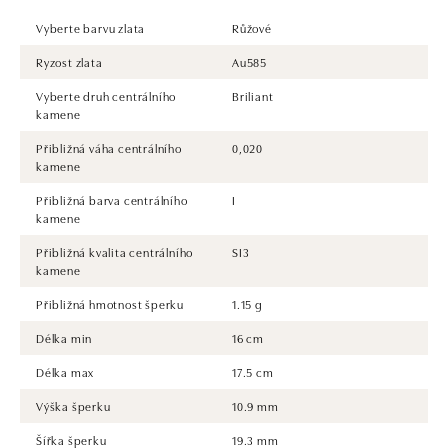
Vyberte barvu zlata
Růžové
Ryzost zlata
Au585
Vyberte druh centrálního
Briliant
kamene
Přibližná váha centrálního
0,020
kamene
Přibližná barva centrálního
I
kamene
Přibližná kvalita centrálního
SI3
kamene
Přibližná hmotnost šperku
1.15 g
Délka min
16 cm
Délka max
17.5 cm
Výška šperku
10.9 mm
Šířka šperku
19.3 mm