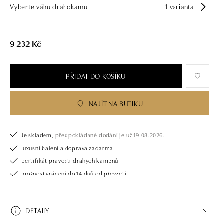
Vyberte váhu drahokamu
1 varianta
námi pouze šperk, ale také chytrou investici.
9 232 Kč
PŘIDAT DO KOŠÍKU
NAJÍT NA BUTIKU
Je skladem,
předpokládané dodání je už 19.08.2026.
luxusní balení a doprava zadarma
certifikát pravosti drahých kamenů
možnost vrácení do 14 dnů od převzetí
DETAILY