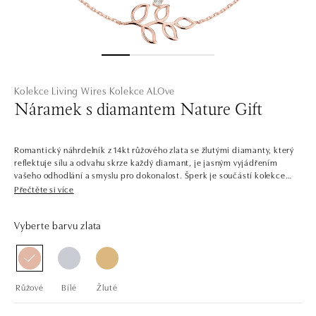
Kolekce Living Wires
Kolekce ALOve
Náramek s diamantem Nature Gift
Romantický náhrdelník z 14kt růžového zlata se žlutými diamanty, který
reflektuje sílu a odvahu skrze každý diamant, je jasným vyjádřením
vašeho odhodlání a smyslu pro dokonalost. Šperk je součástí kolekce
Sunshine.
Přečtěte si více
Se šperky z kolekce Sunshine je každý den zalitý sluncem. Bílé a žluté
Vyberte barvu zlata
diamanty v sobě zachycují hřejivý pocit slunečních paprsků a pozitivní
energii. Ta vás bude navěky doprovázet bez ohledu na to, kam se zrovna
vydáte, nebo jaké panuje počasí.
Společnost ALO diamonds vyrábí v Čechách šperky z diamantů a
Růžové
Bílé
Žluté
drahých kamenů už téměř 30 let. Každý šperk je tak originál a je také
opatřen certifikátem pravosti a dodán v luxusním balení. Ať už vybíráte
zásnubní prsten nebo diamantový náramek či náhrdelník, nedarujete s