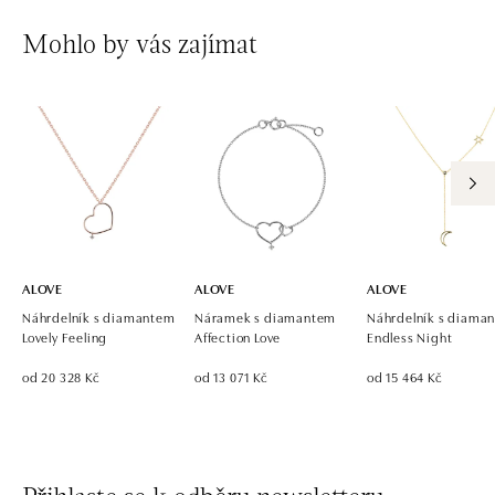
Mohlo by vás zajímat
ALOVE
ALOVE
ALOVE
Náhrdelník s diamantem
Náramek s diamantem
Náhrdelník s diama
Lovely Feeling
Affection Love
Endless Night
od 20 328 Kč
od 13 071 Kč
od 15 464 Kč