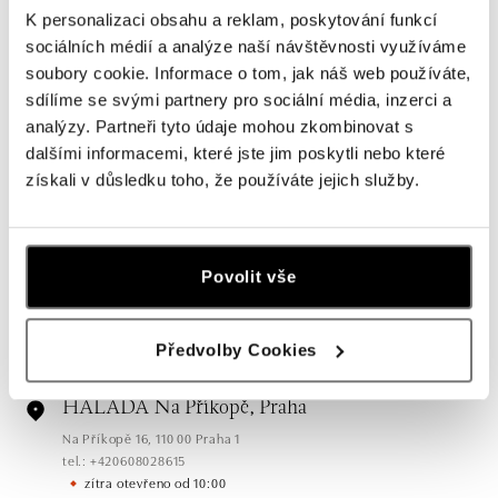
K personalizaci obsahu a reklam, poskytování funkcí
sociálních médií a analýze naší návštěvnosti využíváme
soubory cookie. Informace o tom, jak náš web používáte,
sdílíme se svými partnery pro sociální média, inzerci a
analýzy. Partneři tyto údaje mohou zkombinovat s
dalšími informacemi, které jste jim poskytli nebo které
získali v důsledku toho, že používáte jejich služby.
Všechny
Česko
Slovensko
HALADA Pařížská, Praha
Povolit vše
Pařížská 7, 110 00 Praha 1
tel.: +420724986111
zítra otevřeno od 11:00
Předvolby Cookies
HALADA Na Příkopě, Praha
Na Příkopě 16, 110 00 Praha 1
tel.: +420608028615
zítra otevřeno od 10:00