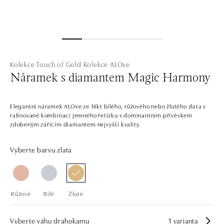
Kolekce Touch of Gold
Kolekce ALOve
Náramek s diamantem Magic Harmony
Elegantní náramek ALOve ze 14kt bílého, růžového nebo žlutého zlata v
rafinované kombinaci jemného řetízku s dominantním přívěskem
zdobeným zářícím diamantem nejvyšší kvality.
Vyberte barvu zlata
Růžové
Bílé
Žluté
Vyberte váhu drahokamu
1 varianta