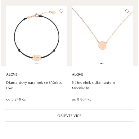
dnes otevřeno od 10:00
Halada OC Aupark, Bratislava
Einsteinova 18, 851 01 Bratislava
tel.: +421 917 090 891
dnes otevřeno od 10:00
ALOVE
ALOVE
Diamantový náramek se šňůrkou
Náhrdelník s diamantem
Love
Moonlight
od 5 240 Kč
od 8 864 Kč
OBJEVTE VÍCE