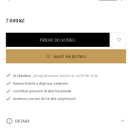
7 049 Kč
PŘIDAT DO KOŠÍKU
NAJÍT NA BUTIKU
Je skladem,
předpokládané dodání je už 19.08.2026.
luxusní balení a doprava zadarma
certifikát pravosti drahých kamenů
možnost vrácení do 14 dnů od převzetí
DETAILY