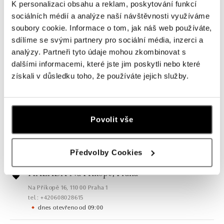
K personalizaci obsahu a reklam, poskytování funkcí
sociálních médií a analýze naší návštěvnosti využíváme
soubory cookie. Informace o tom, jak náš web používáte,
sdílíme se svými partnery pro sociální média, inzerci a
analýzy. Partneři tyto údaje mohou zkombinovat s
dalšími informacemi, které jste jim poskytli nebo které
získali v důsledku toho, že používáte jejich služby.
Všechny
Česko
Slovensko
HALADA Pařížská, Praha
Povolit vše
Pařížská 7, 110 00 Praha 1
tel.: +420724986111
dnes otevřeno od 10:00
Předvolby Cookies
HALADA Na Příkopě, Praha
Na Příkopě 16, 110 00 Praha 1
tel.: +420608028615
dnes otevřeno od 09:00