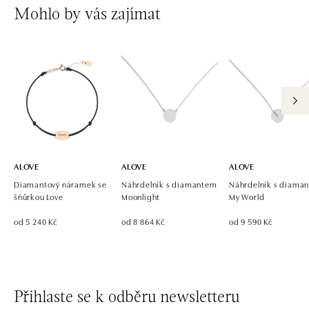
Mohlo by vás zajímat
ALOVE
ALOVE
ALOVE
Diamantový náramek se
Náhrdelník s diamantem
Náhrdelník s diama
šňůrkou Love
Moonlight
My World
od 5 240 Kč
od 8 864 Kč
od 9 590 Kč
Přihlaste se k odběru newsletteru