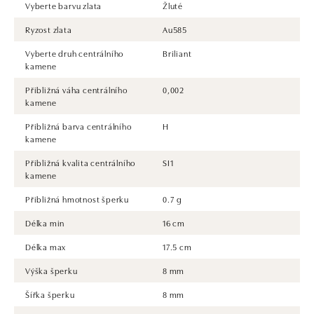
Vyberte barvu zlata
Žluté
Ryzost zlata
Au585
Vyberte druh centrálního
Briliant
kamene
Přibližná váha centrálního
0,002
kamene
Přibližná barva centrálního
H
kamene
Přibližná kvalita centrálního
SI1
kamene
Přibližná hmotnost šperku
0.7 g
Délka min
16 cm
Délka max
17.5 cm
Výška šperku
8 mm
Šířka šperku
8 mm