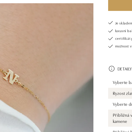
Je sklade
luxusní b
certifiká
možnost v
DETAILY
Vyberte ba
Ryzost zla
Vyberte d
Přibližná 
kamene