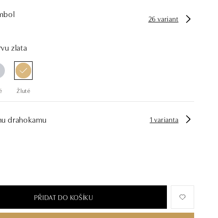
mbol
26 variant
vu zlata
é
Žluté
hu drahokamu
1 varianta
PŘIDAT DO KOŠÍKU