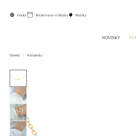
Přeskočit na hlavní obsah
česky
Rezervace schůzky
Butiky
NOVINKY
PE
Domů
Náramky