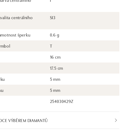
barva centrálního
I
kvalita centrálního
SI3
 hmotnost šperku
0.6 g
ymbol
T
16 cm
17.5 cm
rku
5 mm
ku
5 mm
254030429Z
DCE VÝBĚREM DIAMANTŮ