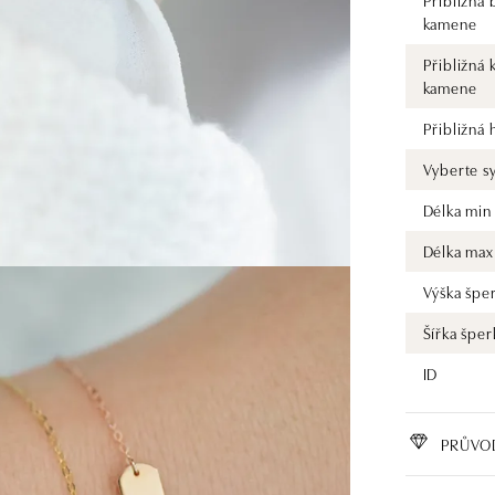
Přibližná 
kamene
Přibližná 
kamene
Přibližná
Vyberte s
Délka min
Délka max
Výška špe
Šířka šper
ID
PRŮVO