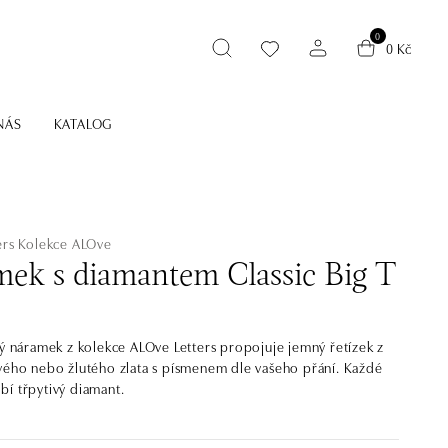
0
0 Kč
NÁS
KATALOG
ers
Kolekce ALOve
ek s diamantem Classic Big T
ký náramek z kolekce ALOve Letters propojuje jemný řetízek z
vého nebo žlutého zlata s písmenem dle vašeho přání. Každé
í třpytivý diamant.