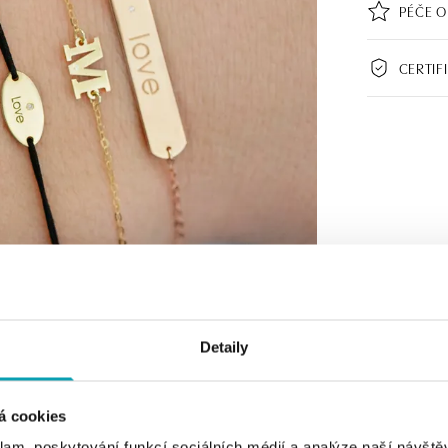
PÉČE O
CERTIF
Detaily
á cookies
klam, poskytování funkcí sociálních médií a analýze naší návšt