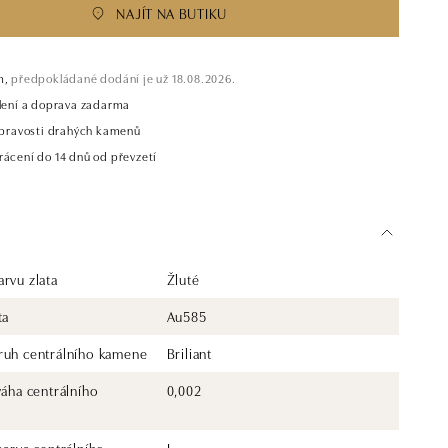
NAJÍT NA BUTIKU
m,
předpokládané dodání je už 18.08.2026.
alení a doprava zadarma
t pravosti drahých kamenů
rácení do 14 dnů od převzetí
rvu zlata
Žluté
ta
Au585
ruh centrálního kamene
Briliant
váha centrálního
0,002