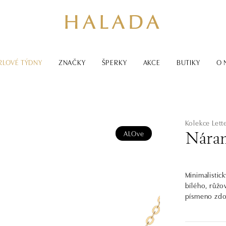
RLOVÉ TÝDNY
ZNAČKY
ŠPERKY
AKCE
BUTIKY
O 
Kolekce Lett
ALOve
Náram
Minimalistic
bílého, růžo
písmeno zdob