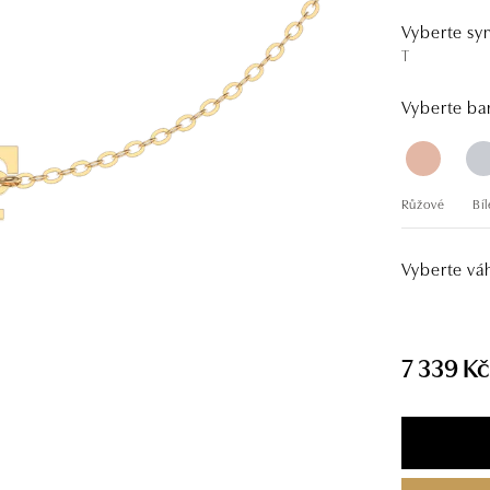
Vyberte sy
T
Vyberte bar
Růžové
Bíl
Vyberte vá
7 339 Kč