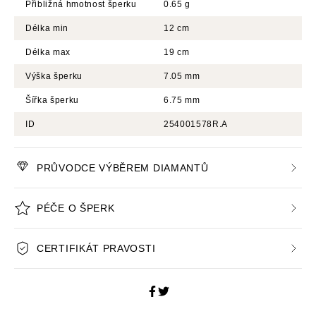
Přibližná hmotnost šperku
0.65 g
Délka min
12 cm
Délka max
19 cm
Výška šperku
7.05 mm
Šířka šperku
6.75 mm
ID
254001578R.A
PRŮVODCE VÝBĚREM DIAMANTŮ
PÉČE O ŠPERK
CERTIFIKÁT PRAVOSTI