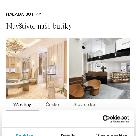
HALADA BUTIKY
Navštivte naše butiky
Všechny
Česko
Slovensko
HALADA Pařížská, Praha
Pařížská 7, 110 00 Praha 1
tel.: +420724986111
Souhlas
Detaily
Více o cookies