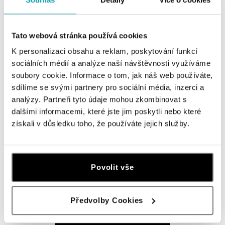
dnes otevřeno od 10:00
HALADA Na Příkopě, Praha
Tato webová stránka používá cookies
Na Příkopě 16, 110 00 Praha 1
K personalizaci obsahu a reklam, poskytování funkcí
tel.: +420608028615
sociálních médií a analýze naší návštěvnosti využíváme
dnes otevřeno od 09:00
soubory cookie. Informace o tom, jak náš web používáte,
sdílíme se svými partnery pro sociální média, inzerci a
HALADA Česká, Brno
analýzy. Partneři tyto údaje mohou zkombinovat s
Česká 23, 602 00 Brno
dalšími informacemi, které jste jim poskytli nebo které
tel.: +420602443261
získali v důsledku toho, že používáte jejich služby.
dnes otevřeno od 09:00
HALADA OC Avion, Ostrava
Povolit vše
Rudná 3114/114, 700 30 Ostrava-Zábřeh
tel.: +420605174749
dnes otevřeno od 09:00
Předvolby Cookies
ZOBRAZIT VŠECHNY BUTIKY
HALADA OC Eurovea, Bratislava