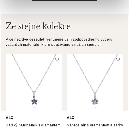
Pribinova 8, 811 09 Bratislava
tel.: +421 910 284 071
dnes otevřeno od 10:00
Ze stejné kolekce
HALADA OC Avion, Bratislava
Více než dvě desetiletí věnujeme úsilí zodpovědnému výběru
Ivanská cesta 16, 821 04 Bratislava
vzácných materiálů, které používáme v našich špercích.
tel.: +421 917 090 372
dnes otevřeno od 10:00
Halada OC Aupark, Bratislava
Einsteinova 18, 851 01 Bratislava
tel.: +421 917 090 891
dnes otevřeno od 10:00
ALO
ALO
Dětský náhrdelník s diamantem
Náhrdelník s diamantem a safíry