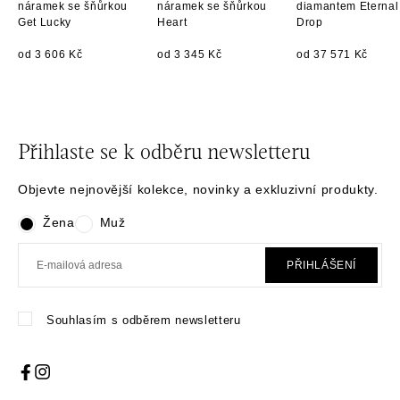
náramek se šňůrkou
náramek se šňůrkou
diamantem Eternal
Get Lucky
Heart
Drop
od 3 606 Kč
od 3 345 Kč
od 37 571 Kč
Přihlaste se k odběru newsletteru
Objevte nejnovější kolekce, novinky a exkluzivní produkty.
Žena
Muž
PŘIHLÁŠENÍ
Souhlasím s odběrem newsletteru