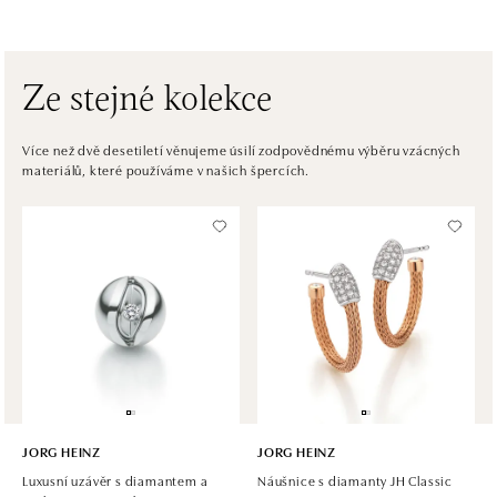
Pribinova 8, 811 09 Bratislava
tel.: +421 910 284 071
zítra otevřeno od 10:00
Ze stejné kolekce
HALADA OC Avion, Bratislava
Ivanská cesta 16, 821 04 Bratislava
Více než dvě desetiletí věnujeme úsilí zodpovědnému výběru vzácných
materiálů, které používáme v našich špercích.
tel.: +421 917 090 372
zítra otevřeno od 09:00
Halada OC Aupark, Bratislava
Einsteinova 18, 851 01 Bratislava
tel.: +421 917 090 891
zítra otevřeno od 09:00
JORG HEINZ
JORG HEINZ
Luxusní uzávěr s diamantem a
Náušnice s diamanty JH Classic