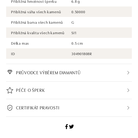
Přibližná hmotnost šperku
6.8 g
Přibližná váha všech kamenů
0.50000
Přibližná barva všech kamenů
G
Přibližná kvalita všech kamenů
SI1
Délka max
0.5 cm
ID
304901808R
PRŮVODCE VÝBĚREM DIAMANTŮ
PÉČE O ŠPERK
CERTIFIKÁT PRAVOSTI