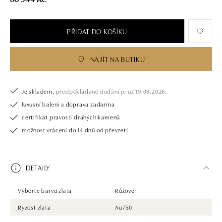
PŘIDAT DO KOŠÍKU
NAJÍT NA BUTIKU
Je skladem,
předpokládané dodání je už 19.08.2026.
luxusní balení a doprava zadarma
certifikát pravosti drahých kamenů
možnost vrácení do 14 dnů od převzetí
DETAILY
Vyberte barvu zlata
Růžové
Ryzost zlata
Au750