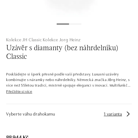
Kolekce JH Classic
Kolekce Jorg Heinz
Uzávěr s diamanty (bez náhrdelníku)
Classic
Poskládejte si šperk přesně podle vaší představy. Luxusní uzávěry
kombinujte s náramky nebo náhrdelníky. Německá značka Jörg Heinz, s
více než 55letou tradicí, mistrně spojuje eleganci s inovací. Multifunkční
legendární šperky, ať už s překlápěcími prvky, vyměnitelnými detaily
Přečtěte si více
nebo tančícími diamanty, jsou technicky dokonalá umělecká díla. Na
první pohled okouzlí, na druhý překvapí.
Šperky by měly být nejen nádherné, ale také pohodlné a rafinované.
Vyberte váhu drahokamu
1 varianta
Německá značka Jörg Heinz, s více než 55letou tradicí, mistrně spojuje
eleganci s inovací. Multifunkční legendární klenoty, ať už s překlápěcími
prvky, vyměnitelnými detaily nebo tančícími diamanty, jsou technicky
dokonalá umělecká díla. Na první pohled okouzlí, na druhý překvapí.
88 944 Kč