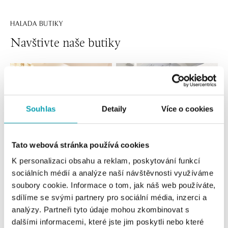
HALADA BUTIKY
Navštivte naše butiky
Souhlas
Detaily
Více o cookies
Tato webová stránka používá cookies
K personalizaci obsahu a reklam, poskytování funkcí
sociálních médií a analýze naší návštěvnosti využíváme
Všechny
Česko
Slovensko
soubory cookie. Informace o tom, jak náš web používáte,
sdílíme se svými partnery pro sociální média, inzerci a
HALADA Pařížská, Praha
analýzy. Partneři tyto údaje mohou zkombinovat s
Pařížská 7, 110 00 Praha 1
dalšími informacemi, které jste jim poskytli nebo které
tel.: +420724986111