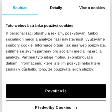
Souhlas
Detaily
Více o cookies
JORG HEINZ
JORG HEINZ
Tato webová stránka používá cookies
Uzávěr (bez náhrdelníku) Classic
Luxusní uzávěr s diamanty Classic
K personalizaci obsahu a reklam, poskytování funkcí
od 38 391 Kč
od 39 176 Kč
sociálních médií a analýze naší návštěvnosti využíváme
soubory cookie. Informace o tom, jak náš web používáte,
sdílíme se svými partnery pro sociální média, inzerci a
analýzy. Partneři tyto údaje mohou zkombinovat s
dalšími informacemi, které jste jim poskytli nebo které
získali v důsledku toho, že používáte jejich služby.
Povolit vše
JORG HEINZ
JORG HEINZ
Předvolby Cookies
Prsten s diamanty Mesh
Uzávěr (bez náhrdelníku) Classic