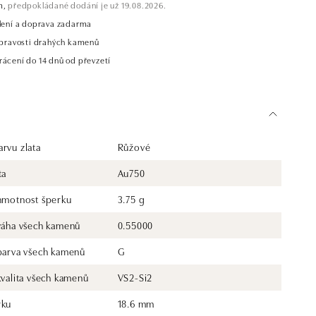
m,
předpokládané dodání je už 19.08.2026.
alení a doprava zadarma
t pravosti drahých kamenů
rácení do 14 dnů od převzetí
rvu zlata
Růžové
ta
Au750
 hmotnost šperku
3.75 g
 váha všech kamenů
0.55000
 barva všech kamenů
G
kvalita všech kamenů
VS2-Si2
rku
18.6 mm