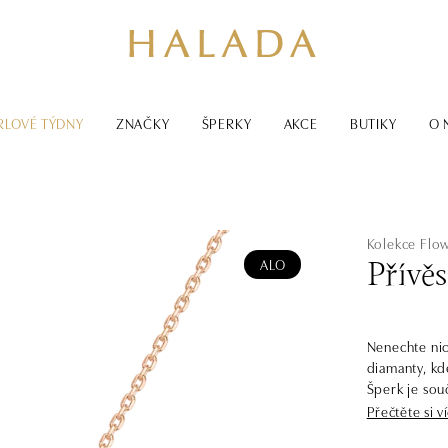
RLOVÉ TÝDNY
ZNAČKY
ŠPERKY
AKCE
BUTIKY
O 
Kolekce Flo
ALO
Přívě
Nenechte nic
diamanty, kd
Šperk je sou
Přečtěte si v
Neotřelé špe