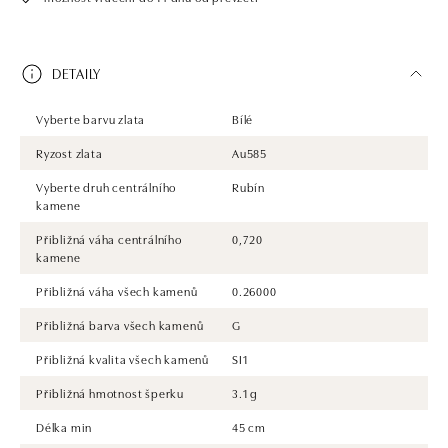
DETAILY
Vyberte barvu zlata
Bílé
Ryzost zlata
Au585
Vyberte druh centrálního
Rubín
kamene
Přibližná váha centrálního
0,720
kamene
Přibližná váha všech kamenů
0.26000
Přibližná barva všech kamenů
G
Přibližná kvalita všech kamenů
SI1
Přibližná hmotnost šperku
3.1 g
Délka min
45 cm