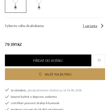
investici. Přívěsek je dodáván bez řetízku. Řetízek je možné doobjednat
na
posta@alo.cz
Vyberte váhu drahokamu
1 varianta
79 391 Kč
PŘIDAT DO KOŠÍKU
NAJÍT NA BUTIKU
Je skladem,
předpokládané dodání je už 19.08.2026.
luxusní balení a doprava zadarma
certifikát pravosti drahých kamenů
možnost vrácení do 14 dnů od převzetí