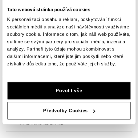
Navštivte naše butiky
Tato webová stránka používá cookies
K personalizaci obsahu a reklam, poskytování funkcí
sociálních médií a analýze naší návštěvnosti využíváme
soubory cookie. Informace o tom, jak náš web používáte,
sdílíme se svými partnery pro sociální média, inzerci a
analýzy. Partneři tyto údaje mohou zkombinovat s
dalšími informacemi, které jste jim poskytli nebo které
získali v důsledku toho, že používáte jejich služby.
Všechny
Česko
Slovensko
Povolit vše
HALADA Pařížská, Praha
Předvolby Cookies
Pařížská 7, 110 00 Praha 1
tel.: +420724986111
dnes otevřeno do 18:00