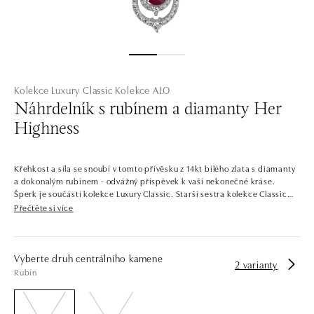
Kolekce Luxury Classic
Kolekce ALO
Náhrdelník s rubínem a diamanty Her
Highness
Křehkost a síla se snoubí v tomto přívěsku z 14kt bílého zlata s diamanty
a dokonalým rubínem - odvážný příspěvek k vaší nekonečné kráse.
Šperk je součástí kolekce Luxury Classic. Starší sestra kolekce Classic
First, pyšnící se ještě oslnivějším třpytem. Luxury Classic dává hlavní
Přečtěte si více
slovo centrálním kamenům, jejichž třpyt podporuje osázením menšími
diamanty. Najdete v ní jemné a čisté šperky i odvážnější kousky s
barevnými drahokamy. Svůj vysněný doplněk, nebo vytoužený zásnubní
prsten si zde vybere opravdu každý. Společnost ALO diamonds vyrábí v
Vyberte druh centrálního kamene
2 varianty
Čechách šperky z diamantů a drahých kamenů už téměř 30 let. Každý
Rubín
šperk je tak originál a je také opatřen certifikátem pravosti a dodán v
luxusním balení. Ať už vybíráte zásnubní prsten nebo diamantový
náramek či náhrdelník, nedarujete s námi pouze šperk, ale také chytrou