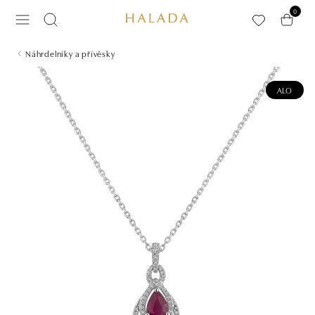
Přeskočit na hlavní obsah
0
Náhrdelníky a přívěsky
ALO