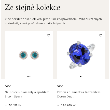
Ze stejné kolekce
HALADA OC Avion, Bratislava
Ivanská cesta 16, 821 04 Bratislava
Více než dvě desetiletí věnujeme úsilí zodpovědnému výběru vzácných
materiálů, které používáme v našich špercích.
tel.: +421 917 090 372
dnes otevřeno do 21:00
Halada OC Aupark, Bratislava
Einsteinova 18, 851 01 Bratislava
tel.: +421 917 090 891
dnes otevřeno do 21:00
ALO
ALO
Náušnice s diamanty a apatitem
Prsten s diamanty a tanzanitem
Bloom Spark
Ocean Depth
od 56 217 Kč
od 370 659 Kč