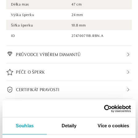
Délka max
47 cm
Výška šperku
24 mm
Šířka šperku
10.8 mm
ID
274700711B.RBN.A
PRŮVODCE VÝBĚREM DIAMANTŮ
PÉČE O ŠPERK
CERTIFIKÁT PRAVOSTI
Souhlas
Detaily
Více o cookies
HALADA BUTIKY