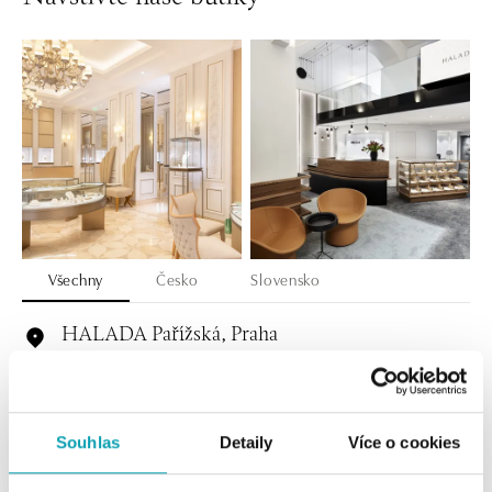
Všechny
Česko
Slovensko
HALADA Pařížská, Praha
Pařížská 7, 110 00 Praha 1
tel.: +420724986111
dnes otevřeno do 18:00
Souhlas
Detaily
Více o cookies
HALADA Na Příkopě, Praha