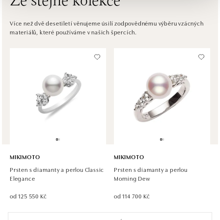
Ze stejné kolekce
HALADA OC Avion, Bratislava
Ivanská cesta 16, 821 04 Bratislava
Více než dvě desetiletí věnujeme úsilí zodpovědnému výběru vzácných
materiálů, které používáme v našich špercích.
tel.: +421 917 090 372
dnes otevřeno do 21:00
Halada OC Aupark, Bratislava
Einsteinova 18, 851 01 Bratislava
tel.: +421 917 090 891
dnes otevřeno do 21:00
MIKIMOTO
MIKIMOTO
Prsten s diamanty a perlou Classic
Prsten s diamanty a perlou
Elegance
Morning Dew
od 125 550 Kč
od 114 700 Kč