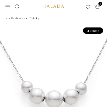
Přeskočit na hlavní obsah
0
Náhrdelníky a přívěsky
Mikimoto