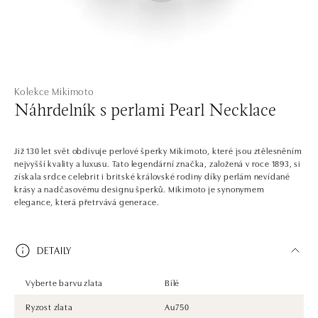
Kolekce Mikimoto
Náhrdelník s perlami Pearl Necklace
Již 130 let svět obdivuje perlové šperky Mikimoto, které jsou ztělesněním
nejvyšší kvality a luxusu. Tato legendární značka, založená v roce 1893, si
získala srdce celebrit i britské královské rodiny díky perlám nevídané
krásy a nadčasovému designu šperků. Mikimoto je synonymem
elegance, která přetrvává generace.
DETAILY
Vyberte barvu zlata
Bílé
Ryzost zlata
Au750