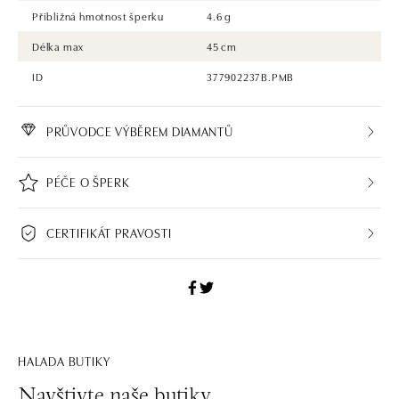
Přibližná hmotnost šperku
4.6 g
Délka max
45 cm
ID
377902237B.PMB
PRŮVODCE VÝBĚREM DIAMANTŮ
PÉČE O ŠPERK
CERTIFIKÁT PRAVOSTI
HALADA BUTIKY
Navštivte naše butiky