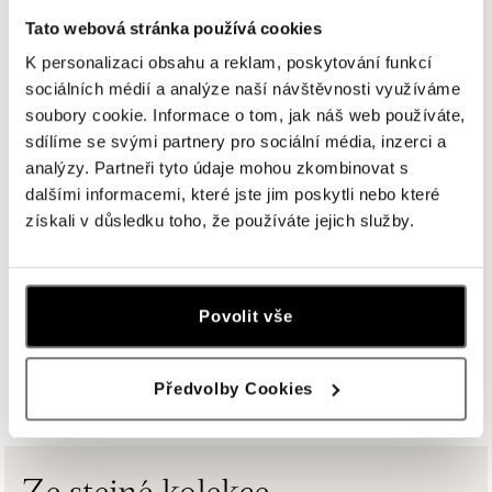
Na Příkopě 16, 110 00 Praha 1
tel.: +420608028615
Tato webová stránka používá cookies
dnes otevřeno do 18:00
K personalizaci obsahu a reklam, poskytování funkcí
sociálních médií a analýze naší návštěvnosti využíváme
HALADA Česká, Brno
soubory cookie. Informace o tom, jak náš web používáte,
Česká 23, 602 00 Brno
sdílíme se svými partnery pro sociální média, inzerci a
tel.: +420602443261
analýzy. Partneři tyto údaje mohou zkombinovat s
otevřeno v Pondělí od 09:00
dalšími informacemi, které jste jim poskytli nebo které
získali v důsledku toho, že používáte jejich služby.
HALADA OC Avion, Ostrava
Rudná 3114/114, 700 30 Ostrava-Zábřeh
tel.: +420605174749
Povolit vše
dnes otevřeno do 21:00
ZOBRAZIT VŠECHNY BUTIKY
HALADA OC Eurovea, Bratislava
Předvolby Cookies
Pribinova 8, 811 09 Bratislava
tel.: +421 910 284 071
dnes otevřeno do 21:00